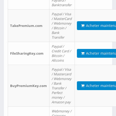
Paysera /
Banktransfer
Paypal / Visa
/ MasterCard
/ Webmoney
Acheter mainten
TakePremium.com
/ Bitcoin /
Bank
Transfer
Paypal /
Credit Card /
Acheter mainten
FileSharingKey.com
Bitcoin /
Altcoins
Paypal / Visa
/ Mastercard
/ Webmoney
/ Bank
Acheter mainten
BuyPremiumKey.com
Transfer /
Perfect
money /
Amazon pay
Webmoney /
Coingate