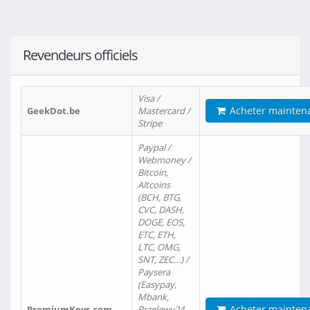
Revendeurs officiels
Visa /
Acheter mainten
GeekDot.be
Mastercard /
Stripe
Paypal /
Webmoney /
Bitcoin,
Altcoins
(BCH, BTG,
CVC, DASH,
DOGE, EOS,
ETC, ETH,
LTC, OMG,
SNT, ZEC…) /
Paysera
(Easypay,
Mbank,
Acheter mainten
PremiumKeys.com
Przelewy24,