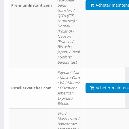
(european
Acheter mainten
PremiumInstant.com
bank
transfer) /
QIWI (CIS
countries) /
Dotpay
(Poland) /
Neosurf
(France) /
Bitcash (
Japan) / Ideal
/ Sofort/
Bancontact
Paypal / Visa
/ MasterCard
/ WebMoney
Acheter mainten
ResellerVoucher.com
/ Discover /
American
Express /
Bitcoin
Visa /
Mastercard /
Bancontact