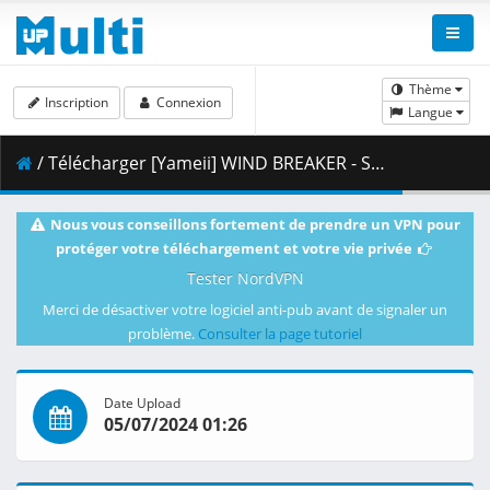
Thème
Inscription
Connexion
Langue
/ Télécharger [Yameii] WIND BREAKER - S01E12 [English Dub] [CR WEB-DL 1080p] [C2661078].mkv.001 ( 457.90 MB )
Nous vous conseillons fortement de prendre un VPN pour
protéger votre téléchargement et votre vie privée
Tester NordVPN
Merci de désactiver votre logiciel anti-pub avant de signaler un
problème.
Consulter la page tutoriel
Date Upload
05/07/2024 01:26