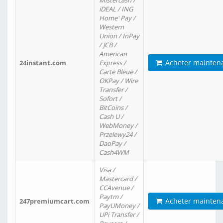
Mistercash /
iDEAL / ING
Home' Pay /
Western
Union / InPay
/ JCB /
American
Acheter mainten
24instant.com
Express /
Carte Bleue /
OKPay / Wire
Transfer /
Sofort /
BitCoins /
Cash U /
WebMoney /
Przelewy24 /
DaoPay /
Cash4WM
Visa /
Mastercard /
CCAvenue /
Paytm /
Acheter mainten
247premiumcart.com
PayUMoney /
UPi Transfer /