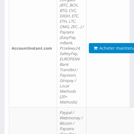
(BTC, BCH,
BTG, CVC,
DASH, ETC,
ETH, LTC,
OMG, ZEC…) /
Paysera
(EasyPay,
mBank,
Acheter mainten
AccountInstant.com
Przelewy24,
SafetyPay,
EUROPEAN
Bank
Transfer) /
Payssion,
Giropay /
Local
Methods
(20+
Methods)
Paypal /
Webmoney /
Bitcoin /
Paysera