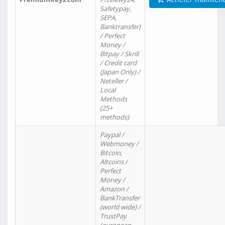
Safetypay,
SEPA,
Banktransfer)
/ Perfect
Money /
Bitpay / Skrill
/ Credit card
(Japan Only) /
Neteller /
Local
Methods
(25+
methods)
Paypal /
Webmoney /
Bitcoin,
Altcoins /
Perfect
Money /
Amazon /
BankTransfer
(world wide) /
TrustPay