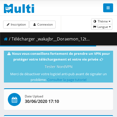
Thème
Inscription
Connexion
Langue
/ Télécharger _wakajbr__Doraemon_12th__Nobita_s_Dorabian_Nights___1991___Jap-Hindi_.mkv.002 ( 494.29 MB )
Nous vous conseillons fortement de prendre un VPN pour
protéger votre téléchargement et votre vie privée
Tester NordVPN
Merci de désactiver votre logiciel anti-pub avant de signaler un
problème.
Consulter la page tutoriel
Date Upload
30/06/2020 17:10