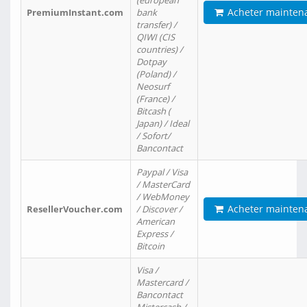
(european
Acheter mainten
PremiumInstant.com
bank
transfer) /
QIWI (CIS
countries) /
Dotpay
(Poland) /
Neosurf
(France) /
Bitcash (
Japan) / Ideal
/ Sofort/
Bancontact
Paypal / Visa
/ MasterCard
/ WebMoney
Acheter mainten
ResellerVoucher.com
/ Discover /
American
Express /
Bitcoin
Visa /
Mastercard /
Bancontact