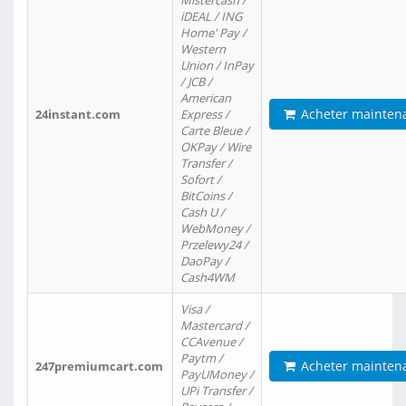
Mistercash /
iDEAL / ING
Home' Pay /
Western
Union / InPay
/ JCB /
American
Acheter mainten
24instant.com
Express /
Carte Bleue /
OKPay / Wire
Transfer /
Sofort /
BitCoins /
Cash U /
WebMoney /
Przelewy24 /
DaoPay /
Cash4WM
Visa /
Mastercard /
CCAvenue /
Paytm /
Acheter mainten
247premiumcart.com
PayUMoney /
UPi Transfer /