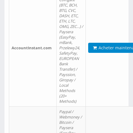
(BTC, BCH,
BTG, CVC,
DASH, ETC,
ETH, LTC,
OMG, ZEC…) /
Paysera
(EasyPay,
mBank,
Acheter mainten
AccountInstant.com
Przelewy24,
SafetyPay,
EUROPEAN
Bank
Transfer) /
Payssion,
Giropay /
Local
Methods
(20+
Methods)
Paypal /
Webmoney /
Bitcoin /
Paysera