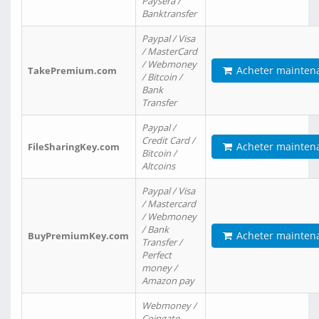
Paysera /
Banktransfer
Paypal / Visa
/ MasterCard
/ Webmoney
Acheter mainten
TakePremium.com
/ Bitcoin /
Bank
Transfer
Paypal /
Credit Card /
Acheter mainten
FileSharingKey.com
Bitcoin /
Altcoins
Paypal / Visa
/ Mastercard
/ Webmoney
/ Bank
Acheter mainten
BuyPremiumKey.com
Transfer /
Perfect
money /
Amazon pay
Webmoney /
Coingate