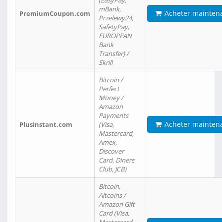
(EasyPay,
mBank,
Acheter mainten
PremiumCoupon.com
Przelewy24,
SafetyPay,
EUROPEAN
Bank
Transfer) /
Skrill
Bitcoin /
Perfect
Money /
Amazon
Payments
Acheter mainten
PlusInstant.com
(Visa,
Mastercard,
Amex,
Discover
Card, Diners
Club, JCB)
Bitcoin,
Altcoins /
Amazon Gift
Card (Visa,