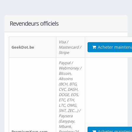
Revendeurs officiels
Visa /
Acheter mainten
GeekDot.be
Mastercard /
Stripe
Paypal /
Webmoney /
Bitcoin,
Altcoins
(BCH, BTG,
CVC, DASH,
DOGE, EOS,
ETC, ETH,
LTC, OMG,
SNT, ZEC…) /
Paysera
(Easypay,
Mbank,
Acheter mainten
PremiumKeys.com
Przelewy24,