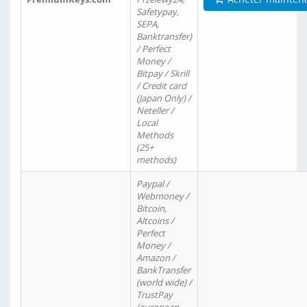
Safetypay,
SEPA,
Banktransfer)
/ Perfect
Money /
Bitpay / Skrill
/ Credit card
(Japan Only) /
Neteller /
Local
Methods
(25+
methods)
Paypal /
Webmoney /
Bitcoin,
Altcoins /
Perfect
Money /
Amazon /
BankTransfer
(world wide) /
TrustPay