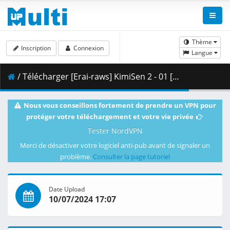
Thème
Inscription
Connexion
Langue
/ Télécharger [Erai-raws] KimiSen 2 - 01 [720p][Multiple Subtitle][CD12B799].mkv.001 ( 363.28 MB )
Nous vous conseillons fortement de prendre un VPN pour
protéger votre téléchargement et votre vie privée
Tester NordVPN
Merci de désactiver votre logiciel anti-pub avant de signaler un
problème.
Consulter la page tutoriel
Date Upload
10/07/2024 17:07