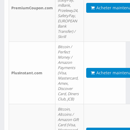
(EasyPay,
mBank,
Acheter mainten
PremiumCoupon.com
Przelewy24,
SafetyPay,
EUROPEAN
Bank
Transfer) /
Skrill
Bitcoin /
Perfect
Money /
Amazon
Payments
Acheter mainten
PlusInstant.com
(Visa,
Mastercard,
Amex,
Discover
Card, Diners
Club, JCB)
Bitcoin,
Altcoins /
Amazon Gift
Card (Visa,