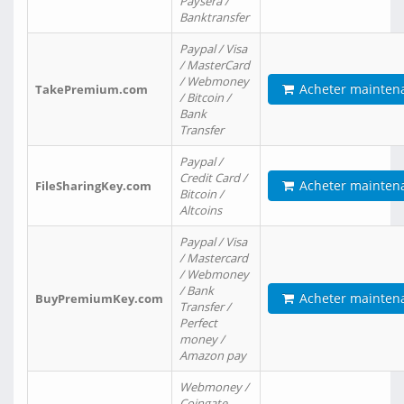
Paysera /
Banktransfer
Paypal / Visa
/ MasterCard
/ Webmoney
Acheter mainten
TakePremium.com
/ Bitcoin /
Bank
Transfer
Paypal /
Credit Card /
Acheter mainten
FileSharingKey.com
Bitcoin /
Altcoins
Paypal / Visa
/ Mastercard
/ Webmoney
/ Bank
Acheter mainten
BuyPremiumKey.com
Transfer /
Perfect
money /
Amazon pay
Webmoney /
Coingate