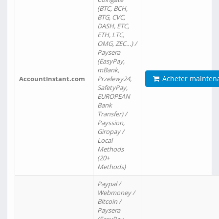
(BTC, BCH,
BTG, CVC,
DASH, ETC,
ETH, LTC,
OMG, ZEC…) /
Paysera
(EasyPay,
mBank,
Acheter mainten
AccountInstant.com
Przelewy24,
SafetyPay,
EUROPEAN
Bank
Transfer) /
Payssion,
Giropay /
Local
Methods
(20+
Methods)
Paypal /
Webmoney /
Bitcoin /
Paysera