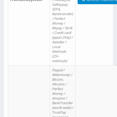
Safetypay,
SEPA,
Banktransfer)
/ Perfect
Money /
Bitpay / Skrill
/ Credit card
(Japan Only) /
Neteller /
Local
Methods
(25+
methods)
Paypal /
Webmoney /
Bitcoin,
Altcoins /
Perfect
Money /
Amazon /
BankTransfer
(world wide) /
TrustPay