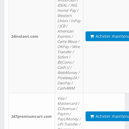
Mistercash /
iDEAL / ING
Home' Pay /
Western
Union / InPay
/ JCB /
American
Acheter mainten
24instant.com
Express /
Carte Bleue /
OKPay / Wire
Transfer /
Sofort /
BitCoins /
Cash U /
WebMoney /
Przelewy24 /
DaoPay /
Cash4WM
Visa /
Mastercard /
CCAvenue /
Paytm /
Acheter mainten
247premiumcart.com
PayUMoney /
UPi Transfer /