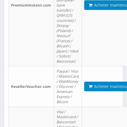
(european
Acheter mainten
PremiumInstant.com
bank
transfer) /
QIWI (CIS
countries) /
Dotpay
(Poland) /
Neosurf
(France) /
Bitcash (
Japan) / Ideal
/ Sofort/
Bancontact
Paypal / Visa
/ MasterCard
/ WebMoney
Acheter mainten
ResellerVoucher.com
/ Discover /
American
Express /
Bitcoin
Visa /
Mastercard /
Bancontact