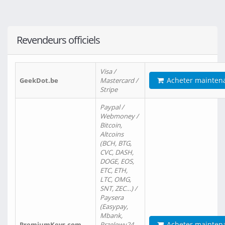
Revendeurs officiels
Visa /
Acheter mainten
GeekDot.be
Mastercard /
Stripe
Paypal /
Webmoney /
Bitcoin,
Altcoins
(BCH, BTG,
CVC, DASH,
DOGE, EOS,
ETC, ETH,
LTC, OMG,
SNT, ZEC…) /
Paysera
(Easypay,
Mbank,
Acheter mainten
PremiumKeys.com
Przelewy24,