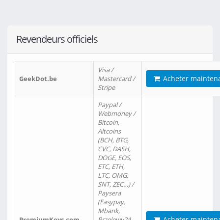
Revendeurs officiels
Visa /
Acheter mainten
GeekDot.be
Mastercard /
Stripe
Paypal /
Webmoney /
Bitcoin,
Altcoins
(BCH, BTG,
CVC, DASH,
DOGE, EOS,
ETC, ETH,
LTC, OMG,
SNT, ZEC…) /
Paysera
(Easypay,
Mbank,
Acheter mainten
PremiumKeys.com
Przelewy24,