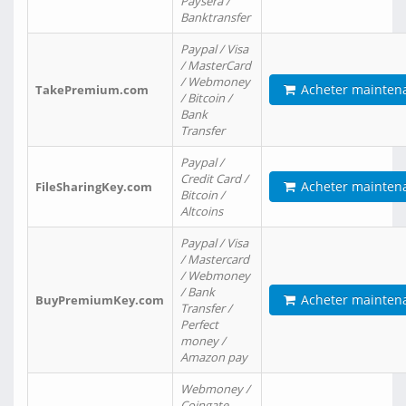
Paysera /
Banktransfer
Paypal / Visa
/ MasterCard
/ Webmoney
Acheter mainten
TakePremium.com
/ Bitcoin /
Bank
Transfer
Paypal /
Credit Card /
Acheter mainten
FileSharingKey.com
Bitcoin /
Altcoins
Paypal / Visa
/ Mastercard
/ Webmoney
/ Bank
Acheter mainten
BuyPremiumKey.com
Transfer /
Perfect
money /
Amazon pay
Webmoney /
Coingate