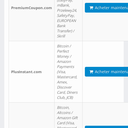
(EasyPay,
mBank,
Acheter mainten
PremiumCoupon.com
Przelewy24,
SafetyPay,
EUROPEAN
Bank
Transfer) /
Skrill
Bitcoin /
Perfect
Money /
Amazon
Payments
Acheter mainten
PlusInstant.com
(Visa,
Mastercard,
Amex,
Discover
Card, Diners
Club, JCB)
Bitcoin,
Altcoins /
Amazon Gift
Card (Visa,