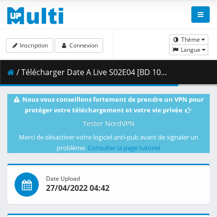
Thème
Inscription
Connexion
Langue
/ Télécharger Date A Live S02E04 [BD 1080p HEVC 10bit FLAC] [Dual-Audio].mkv.001 ( 474.41 MB )
Nous vous conseillons fortement de prendre un VPN pour
protéger votre téléchargement et votre vie privée
Tester NordVPN
Merci de désactiver votre logiciel anti-pub avant de signaler un
problème.
Consulter la page tutoriel
Date Upload
27/04/2022 04:42