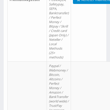
Safetypay,
SEPA,
Banktransfer)
/ Perfect
Money /
Bitpay / Skrill
/ Credit card
(Japan Only) /
Neteller /
Local
Methods
(25+
methods)
Paypal /
Webmoney /
Bitcoin,
Altcoins /
Perfect
Money /
Amazon /
BankTransfer
(world wide) /
TrustPay