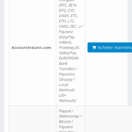
(BTC, BCH,
BTG, CVC,
DASH, ETC,
ETH, LTC,
OMG, ZEC…) /
Paysera
(EasyPay,
mBank,
Acheter mainten
AccountInstant.com
Przelewy24,
SafetyPay,
EUROPEAN
Bank
Transfer) /
Payssion,
Giropay /
Local
Methods
(20+
Methods)
Paypal /
Webmoney /
Bitcoin /
Paysera