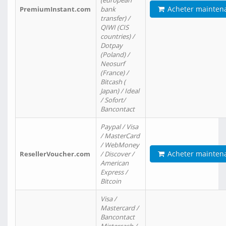
(european
Acheter mainten
PremiumInstant.com
bank
transfer) /
QIWI (CIS
countries) /
Dotpay
(Poland) /
Neosurf
(France) /
Bitcash (
Japan) / Ideal
/ Sofort/
Bancontact
Paypal / Visa
/ MasterCard
/ WebMoney
Acheter mainten
ResellerVoucher.com
/ Discover /
American
Express /
Bitcoin
Visa /
Mastercard /
Bancontact