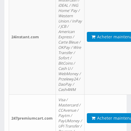
Mistercash /
iDEAL / ING
Home' Pay /
Western
Union / InPay
/ JCB /
American
Acheter mainten
24instant.com
Express /
Carte Bleue /
OKPay / Wire
Transfer /
Sofort /
BitCoins /
Cash U /
WebMoney /
Przelewy24 /
DaoPay /
Cash4WM
Visa /
Mastercard /
CCAvenue /
Paytm /
Acheter mainten
247premiumcart.com
PayUMoney /
UPi Transfer /