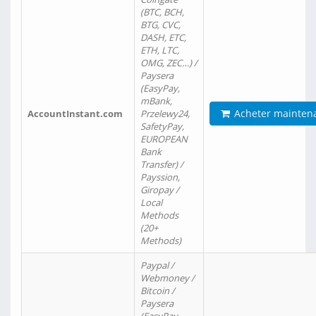
(BTC, BCH,
BTG, CVC,
DASH, ETC,
ETH, LTC,
OMG, ZEC…) /
Paysera
(EasyPay,
mBank,
Acheter mainten
AccountInstant.com
Przelewy24,
SafetyPay,
EUROPEAN
Bank
Transfer) /
Payssion,
Giropay /
Local
Methods
(20+
Methods)
Paypal /
Webmoney /
Bitcoin /
Paysera