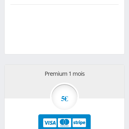
Premium 1 mois
5€