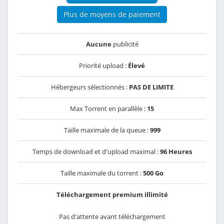
Plus de moyens de paiement
Aucune
publicité
Priorité upload :
Élevé
Hébergeurs sélectionnés :
PAS DE LIMITE
Max Torrent en parallèle :
15
Taille maximale de la queue :
999
Temps de download et d'upload maximal :
96 Heures
Taille maximale du torrent :
500 Go
Téléchargement premium illimité
Pas d'attente avant téléchargement