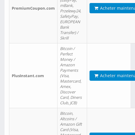
(EasyPay,
mBank,
Acheter mainten
PremiumCoupon.com
Przelewy24,
SafetyPay,
EUROPEAN
Bank
Transfer) /
Skrill
Bitcoin /
Perfect
Money /
Amazon
Payments
Acheter mainten
PlusInstant.com
(Visa,
Mastercard,
Amex,
Discover
Card, Diners
Club, JCB)
Bitcoin,
Altcoins /
Amazon Gift
Card (Visa,