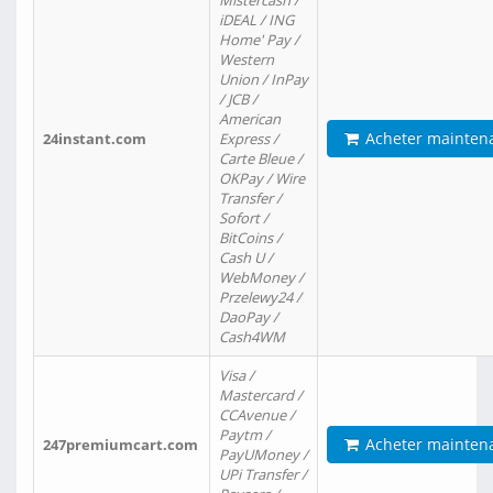
Mistercash /
iDEAL / ING
Home' Pay /
Western
Union / InPay
/ JCB /
American
Acheter mainten
24instant.com
Express /
Carte Bleue /
OKPay / Wire
Transfer /
Sofort /
BitCoins /
Cash U /
WebMoney /
Przelewy24 /
DaoPay /
Cash4WM
Visa /
Mastercard /
CCAvenue /
Paytm /
Acheter mainten
247premiumcart.com
PayUMoney /
UPi Transfer /