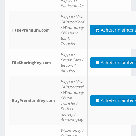
Paysera /
Banktransfer
Paypal / Visa
/ MasterCard
/ Webmoney
Acheter mainten
TakePremium.com
/ Bitcoin /
Bank
Transfer
Paypal /
Credit Card /
Acheter mainten
FileSharingKey.com
Bitcoin /
Altcoins
Paypal / Visa
/ Mastercard
/ Webmoney
/ Bank
Acheter mainten
BuyPremiumKey.com
Transfer /
Perfect
money /
Amazon pay
Webmoney /
Coingate