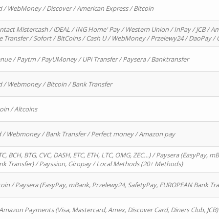
d / WebMoney / Discover / American Express / Bitcoin
ntact Mistercash / iDEAL / ING Home' Pay / Western Union / InPay / JCB / Am
re Transfer / Sofort / BitCoins / Cash U / WebMoney / Przelewy24 / DaoPay 
enue / Paytm / PayUMoney / UPi Transfer / Paysera / Banktransfer
d / Webmoney / Bitcoin / Bank Transfer
oin / Altcoins
rd / Webmoney / Bank Transfer / Perfect money / Amazon pay
, BCH, BTG, CVC, DASH, ETC, ETH, LTC, OMG, ZEC…) / Paysera (EasyPay, mB
 Transfer) / Payssion, Giropay / Local Methods (20+ Methods)
oin / Paysera (EasyPay, mBank, Przelewy24, SafetyPay, EUROPEAN Bank Transf
 Amazon Payments (Visa, Mastercard, Amex, Discover Card, Diners Club, JCB)