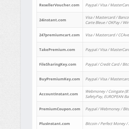
ResellerVoucher.com
Paypal / Visa / MasterCar
Visa / Mastercard / Banco
24instant.com
Carte Bleue / OKPay / Wi
247premiumcart.com
Visa / Mastercard / CCAv
TakePremium.com
Paypal / Visa / MasterCar
FileSharingKey.com
Paypal / Credit Card / Bitc
BuyPremiumKey.com
Paypal / Visa / Masterca
Webmoney / Coingate (BTC
AccountInstant.com
SafetyPay, EUROPEAN Bank
PremiumCoupon.com
Paypal / Webmoney / Bitc
PlusInstant.com
Bitcoin / Perfect Money /