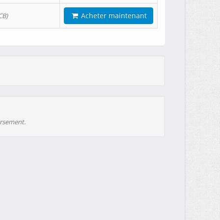
Acheter maintenant
CB)
ursement.