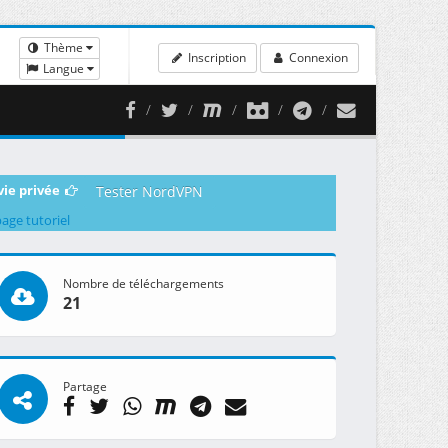
Thème
Inscription
Connexion
Langue
vie privée
Tester NordVPN
page tutoriel
Nombre de téléchargements
21
Partage