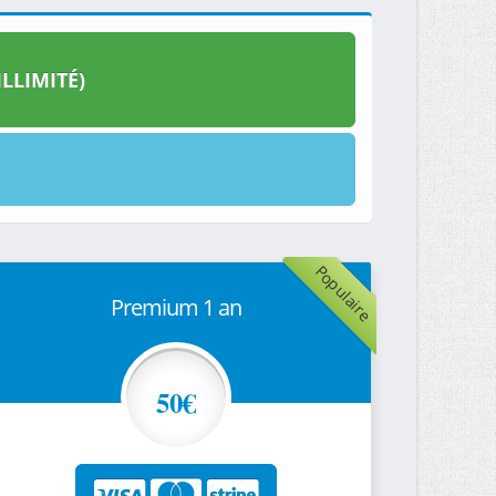
LLIMITÉ)
Populaire
Premium 1 an
50€