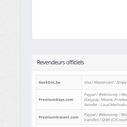
Revendeurs officiels
GeekDot.be
Visa / Mastercard / Stripe
Paypal / Webmoney / Bitc
PremiumKeys.com
(Easypay, Mbank, Przelewy2
Neteller / Local Methods
Paypal / Webmoney / Bitc
PremiumInstant.com
transfer) / QIWI (CIS coun