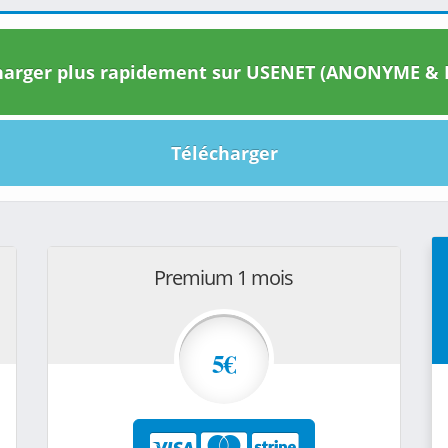
arger plus rapidement sur USENET (ANONYME & I
Télécharger
Premium 1 mois
5€