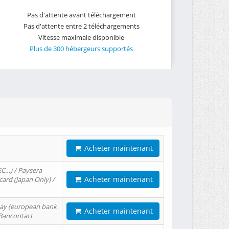
Pas d'attente avant téléchargement
Pas d'attente entre 2 téléchargements
Vitesse maximale disponible
Plus de 300 hébergeurs supportés
Acheter maintenant
EC…) / Paysera
Acheter maintenant
card (Japan Only) /
tPay (european bank
Acheter maintenant
/ Bancontact