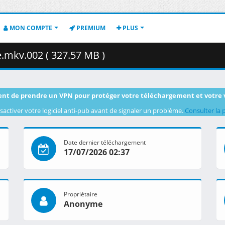
MON COMPTE
PREMIUM
PLUS
e.mkv.002 ( 327.57 MB )
nt de prendre un VPN pour protéger votre téléchargement et votre 
sactiver votre logiciel anti-pub avant de signaler un problème.
Consulter la 
Date dernier téléchargement
17/07/2026 02:37
Propriétaire
Anonyme