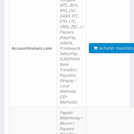
(BTC, BCH,
BTG, CVC,
DASH, ETC,
ETH, LTC,
OMG, ZEC…) /
Paysera
(EasyPay,
mBank,
Acheter mainten
AccountInstant.com
Przelewy24,
SafetyPay,
EUROPEAN
Bank
Transfer) /
Payssion,
Giropay /
Local
Methods
(20+
Methods)
Paypal /
Webmoney /
Bitcoin /
Paysera