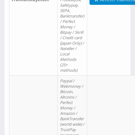
Safetypay,
SEPA,
Banktransfer)
/ Perfect
Money /
Bitpay / Skrill
/ Credit card
(Japan Only) /
Neteller /
Local
Methods
(25+
methods)
Paypal /
Webmoney /
Bitcoin,
Altcoins /
Perfect
Money /
Amazon /
BankTransfer
(world wide) /
TrustPay