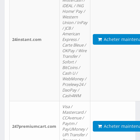
Mistercash /
iDEAL / ING
Home' Pay /
Western
Union / InPay
/ JCB /
American
Acheter mainten
24instant.com
Express /
Carte Bleue /
OKPay / Wire
Transfer /
Sofort /
BitCoins /
Cash U /
WebMoney /
Przelewy24 /
DaoPay /
Cash4WM
Visa /
Mastercard /
CCAvenue /
Paytm /
Acheter mainten
247premiumcart.com
PayUMoney /
UPi Transfer /