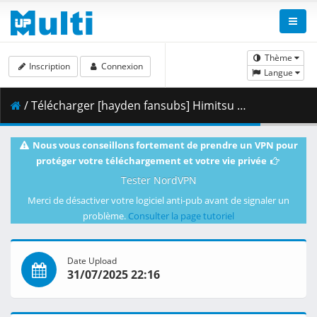
Thème
Inscription
Connexion
Langue
/ Télécharger [hayden fansubs] Himitsu No Akko-Chan - Episode 26.mkv.003 ( 434.15 MB )
Nous vous conseillons fortement de prendre un VPN pour
protéger votre téléchargement et votre vie privée
Tester NordVPN
Merci de désactiver votre logiciel anti-pub avant de signaler un
problème.
Consulter la page tutoriel
Date Upload
31/07/2025 22:16