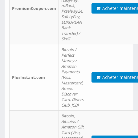
(EasyPay,
mBank,
Acheter mainten
PremiumCoupon.com
Przelewy24,
SafetyPay,
EUROPEAN
Bank
Transfer) /
Skrill
Bitcoin /
Perfect
Money /
Amazon
Payments
Acheter mainten
PlusInstant.com
(Visa,
Mastercard,
Amex,
Discover
Card, Diners
Club, JCB)
Bitcoin,
Altcoins /
Amazon Gift
Card (Visa,