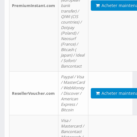
(european
Acheter mainten
PremiumInstant.com
bank
transfer) /
QIWI (CIS
countries) /
Dotpay
(Poland) /
Neosurf
(France) /
Bitcash (
Japan) / Ideal
/ Sofort/
Bancontact
Paypal / Visa
/ MasterCard
/ WebMoney
Acheter mainten
ResellerVoucher.com
/ Discover /
American
Express /
Bitcoin
Visa /
Mastercard /
Bancontact