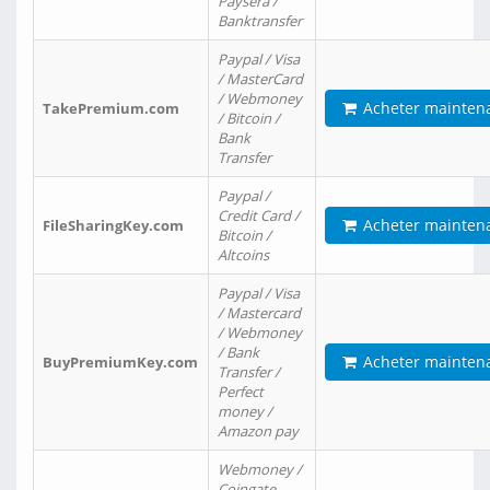
Paysera /
Banktransfer
Paypal / Visa
/ MasterCard
/ Webmoney
Acheter mainten
TakePremium.com
/ Bitcoin /
Bank
Transfer
Paypal /
Credit Card /
Acheter mainten
FileSharingKey.com
Bitcoin /
Altcoins
Paypal / Visa
/ Mastercard
/ Webmoney
/ Bank
Acheter mainten
BuyPremiumKey.com
Transfer /
Perfect
money /
Amazon pay
Webmoney /
Coingate