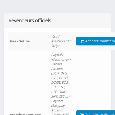
Revendeurs officiels
Visa /
Acheter mainten
GeekDot.be
Mastercard /
Stripe
Paypal /
Webmoney /
Bitcoin,
Altcoins
(BCH, BTG,
CVC, DASH,
DOGE, EOS,
ETC, ETH,
LTC, OMG,
SNT, ZEC…) /
Paysera
(Easypay,
Mbank,
Acheter mainten
PremiumKeys.com
Przelewy24,