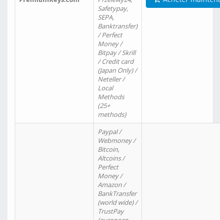
Safetypay,
SEPA,
Banktransfer)
/ Perfect
Money /
Bitpay / Skrill
/ Credit card
(Japan Only) /
Neteller /
Local
Methods
(25+
methods)
Paypal /
Webmoney /
Bitcoin,
Altcoins /
Perfect
Money /
Amazon /
BankTransfer
(world wide) /
TrustPay