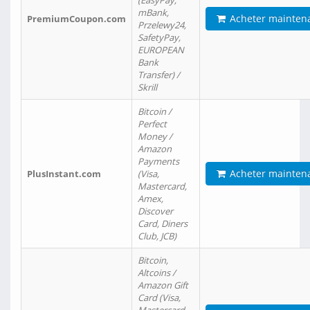
(EasyPay,
mBank,
Acheter mainten
PremiumCoupon.com
Przelewy24,
SafetyPay,
EUROPEAN
Bank
Transfer) /
Skrill
Bitcoin /
Perfect
Money /
Amazon
Payments
Acheter mainten
PlusInstant.com
(Visa,
Mastercard,
Amex,
Discover
Card, Diners
Club, JCB)
Bitcoin,
Altcoins /
Amazon Gift
Card (Visa,