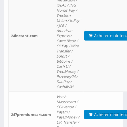
Mistercash /
iDEAL / ING
Home' Pay /
Western
Union / InPay
/ JCB /
American
Acheter mainten
24instant.com
Express /
Carte Bleue /
OKPay / Wire
Transfer /
Sofort /
BitCoins /
Cash U /
WebMoney /
Przelewy24 /
DaoPay /
Cash4WM
Visa /
Mastercard /
CCAvenue /
Paytm /
Acheter mainten
247premiumcart.com
PayUMoney /
UPi Transfer /