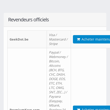
Revendeurs officiels
Visa /
Acheter mainten
GeekDot.be
Mastercard /
Stripe
Paypal /
Webmoney /
Bitcoin,
Altcoins
(BCH, BTG,
CVC, DASH,
DOGE, EOS,
ETC, ETH,
LTC, OMG,
SNT, ZEC…) /
Paysera
(Easypay,
Mbank,
Acheter mainten
PremiumKeys.com
Przelewy24,