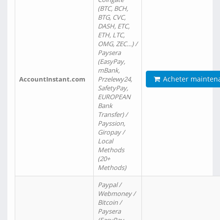
(BTC, BCH,
BTG, CVC,
DASH, ETC,
ETH, LTC,
OMG, ZEC…) /
Paysera
(EasyPay,
mBank,
Acheter mainten
AccountInstant.com
Przelewy24,
SafetyPay,
EUROPEAN
Bank
Transfer) /
Payssion,
Giropay /
Local
Methods
(20+
Methods)
Paypal /
Webmoney /
Bitcoin /
Paysera