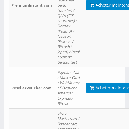
(european
Acheter mainten
PremiumInstant.com
bank
transfer) /
QIWI (CIS
countries) /
Dotpay
(Poland) /
Neosurf
(France) /
Bitcash (
Japan) / Ideal
/ Sofort/
Bancontact
Paypal / Visa
/ MasterCard
/ WebMoney
Acheter mainten
ResellerVoucher.com
/ Discover /
American
Express /
Bitcoin
Visa /
Mastercard /
Bancontact