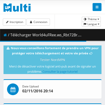
Thème
Inscription
Connexion
Langue
/ Télécharger World4uFRee.ws_Rbt72Br.mkv.006 ( 199.00 MB )
Nous vous conseillons fortement de prendre un VPN pour
protéger votre téléchargement et votre vie privée
Tester NordVPN
Merci de désactiver votre logiciel anti-pub avant de signaler un
problème.
Consulter la page tutoriel
Date Upload
02/11/2016 20:14