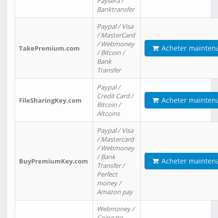
Paysera /
Banktransfer
Paypal / Visa
/ MasterCard
/ Webmoney
Acheter mainten
TakePremium.com
/ Bitcoin /
Bank
Transfer
Paypal /
Credit Card /
Acheter mainten
FileSharingKey.com
Bitcoin /
Altcoins
Paypal / Visa
/ Mastercard
/ Webmoney
/ Bank
Acheter mainten
BuyPremiumKey.com
Transfer /
Perfect
money /
Amazon pay
Webmoney /
Coingate