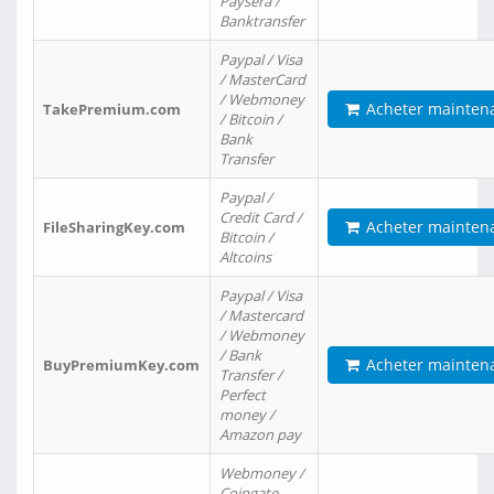
Paysera /
Banktransfer
Paypal / Visa
/ MasterCard
/ Webmoney
Acheter mainten
TakePremium.com
/ Bitcoin /
Bank
Transfer
Paypal /
Credit Card /
Acheter mainten
FileSharingKey.com
Bitcoin /
Altcoins
Paypal / Visa
/ Mastercard
/ Webmoney
/ Bank
Acheter mainten
BuyPremiumKey.com
Transfer /
Perfect
money /
Amazon pay
Webmoney /
Coingate