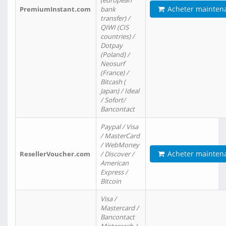
(european
Acheter mainten
PremiumInstant.com
bank
transfer) /
QIWI (CIS
countries) /
Dotpay
(Poland) /
Neosurf
(France) /
Bitcash (
Japan) / Ideal
/ Sofort/
Bancontact
Paypal / Visa
/ MasterCard
/ WebMoney
Acheter mainten
ResellerVoucher.com
/ Discover /
American
Express /
Bitcoin
Visa /
Mastercard /
Bancontact