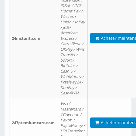
Mistercash /
iDEAL / ING
Home' Pay /
Western
Union / InPay
/ JCB /
American
Acheter mainten
24instant.com
Express /
Carte Bleue /
OKPay / Wire
Transfer /
Sofort /
BitCoins /
Cash U /
WebMoney /
Przelewy24 /
DaoPay /
Cash4WM
Visa /
Mastercard /
CCAvenue /
Paytm /
Acheter mainten
247premiumcart.com
PayUMoney /
UPi Transfer /