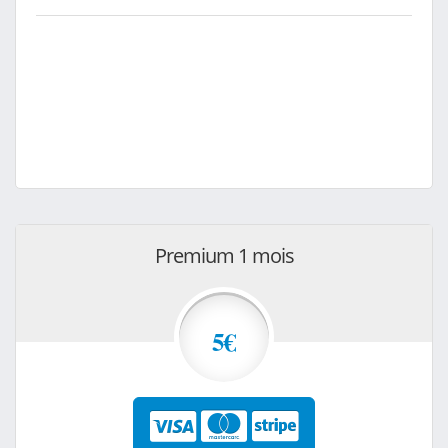
Premium 1 mois
5€