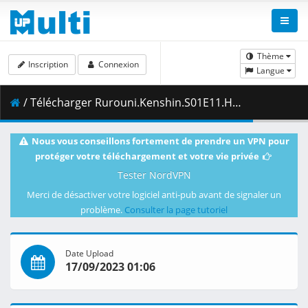
Thème
Inscription
Connexion
Langue
/ Télécharger Rurouni.Kenshin.S01E11.Hanya.of.the.Fierce.Shikijo.of.the.Wounds.1080p.AMZN.WEB-DL.DDP2.0.H.264-VARYG.mkv.001 ( 390.56 MB )
Nous vous conseillons fortement de prendre un VPN pour
protéger votre téléchargement et votre vie privée
Tester NordVPN
Merci de désactiver votre logiciel anti-pub avant de signaler un
problème.
Consulter la page tutoriel
Date Upload
17/09/2023 01:06