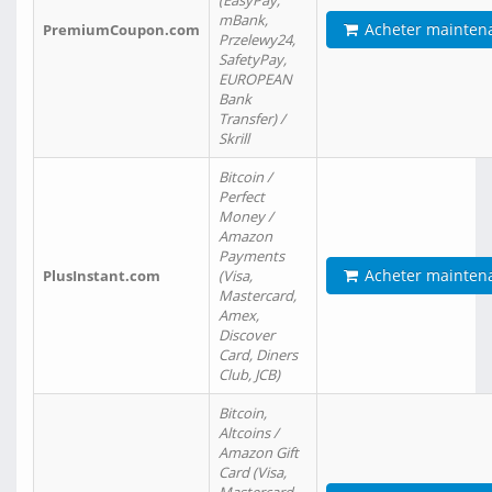
(EasyPay,
mBank,
Acheter mainten
PremiumCoupon.com
Przelewy24,
SafetyPay,
EUROPEAN
Bank
Transfer) /
Skrill
Bitcoin /
Perfect
Money /
Amazon
Payments
Acheter mainten
PlusInstant.com
(Visa,
Mastercard,
Amex,
Discover
Card, Diners
Club, JCB)
Bitcoin,
Altcoins /
Amazon Gift
Card (Visa,