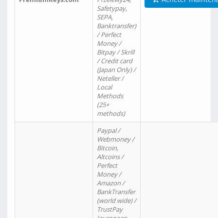
Safetypay,
SEPA,
Banktransfer)
/ Perfect
Money /
Bitpay / Skrill
/ Credit card
(Japan Only) /
Neteller /
Local
Methods
(25+
methods)
Paypal /
Webmoney /
Bitcoin,
Altcoins /
Perfect
Money /
Amazon /
BankTransfer
(world wide) /
TrustPay