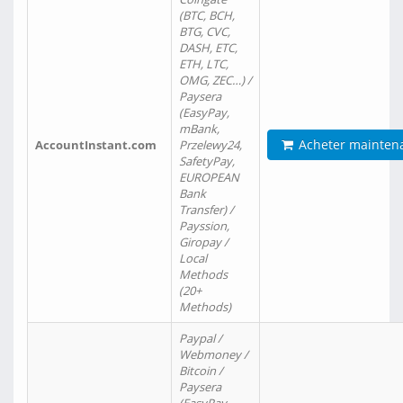
(BTC, BCH,
BTG, CVC,
DASH, ETC,
ETH, LTC,
OMG, ZEC…) /
Paysera
(EasyPay,
mBank,
Acheter mainten
AccountInstant.com
Przelewy24,
SafetyPay,
EUROPEAN
Bank
Transfer) /
Payssion,
Giropay /
Local
Methods
(20+
Methods)
Paypal /
Webmoney /
Bitcoin /
Paysera