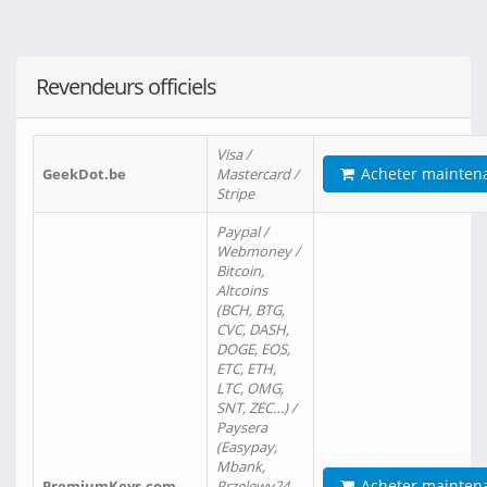
Revendeurs officiels
Visa /
Acheter mainten
GeekDot.be
Mastercard /
Stripe
Paypal /
Webmoney /
Bitcoin,
Altcoins
(BCH, BTG,
CVC, DASH,
DOGE, EOS,
ETC, ETH,
LTC, OMG,
SNT, ZEC…) /
Paysera
(Easypay,
Mbank,
Acheter mainten
PremiumKeys.com
Przelewy24,