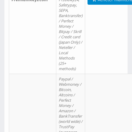
Safetypay,
SEPA,
Banktransfer)
/ Perfect
Money /
Bitpay / Skrill
/ Credit card
(Japan Only) /
Neteller /
Local
Methods
(25+
methods)
Paypal /
Webmoney /
Bitcoin,
Altcoins /
Perfect
Money /
Amazon /
BankTransfer
(world wide) /
TrustPay