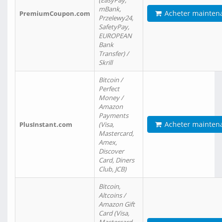
(EasyPay,
mBank,
Acheter mainten
PremiumCoupon.com
Przelewy24,
SafetyPay,
EUROPEAN
Bank
Transfer) /
Skrill
Bitcoin /
Perfect
Money /
Amazon
Payments
Acheter mainten
PlusInstant.com
(Visa,
Mastercard,
Amex,
Discover
Card, Diners
Club, JCB)
Bitcoin,
Altcoins /
Amazon Gift
Card (Visa,