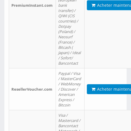
(european
Acheter mainten
PremiumInstant.com
bank
transfer) /
QIWI (CIS
countries) /
Dotpay
(Poland) /
Neosurf
(France) /
Bitcash (
Japan) / Ideal
/ Sofort/
Bancontact
Paypal / Visa
/ MasterCard
/ WebMoney
Acheter mainten
ResellerVoucher.com
/ Discover /
American
Express /
Bitcoin
Visa /
Mastercard /
Bancontact