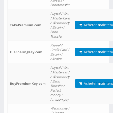
Paysera /
Banktransfer
Paypal / Visa
/ MasterCard
/ Webmoney
Acheter mainten
TakePremium.com
/ Bitcoin /
Bank
Transfer
Paypal /
Credit Card /
Acheter mainten
FileSharingKey.com
Bitcoin /
Altcoins
Paypal / Visa
/ Mastercard
/ Webmoney
/ Bank
Acheter mainten
BuyPremiumKey.com
Transfer /
Perfect
money /
Amazon pay
Webmoney /
Coingate