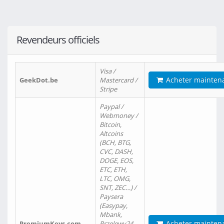
Revendeurs officiels
Visa /
Acheter mainten
GeekDot.be
Mastercard /
Stripe
Paypal /
Webmoney /
Bitcoin,
Altcoins
(BCH, BTG,
CVC, DASH,
DOGE, EOS,
ETC, ETH,
LTC, OMG,
SNT, ZEC…) /
Paysera
(Easypay,
Mbank,
Acheter mainten
PremiumKeys.com
Przelewy24,