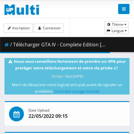
Thème
Inscription
Connexion
Langue
/ Télécharger GTA IV - Complete Edition [WillyPro].7z.014 ( 500.00 MB )
Nous vous conseillons fortement de prendre un VPN pour
protéger votre téléchargement et votre vie privée
Tester NordVPN
Merci de désactiver votre logiciel anti-pub avant de signaler un
problème.
Consulter la page tutoriel
Date Upload
22/05/2022 09:15