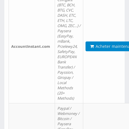
(BTC, BCH,
BTG, CVC,
DASH, ETC,
ETH, LTC,
OMG, ZEC…) /
Paysera
(EasyPay,
mBank,
Acheter mainten
AccountInstant.com
Przelewy24,
SafetyPay,
EUROPEAN
Bank
Transfer) /
Payssion,
Giropay /
Local
Methods
(20+
Methods)
Paypal /
Webmoney /
Bitcoin /
Paysera