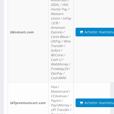
Mistercash /
iDEAL / ING
Home' Pay /
Western
Union / InPay
/ JCB /
American
Acheter mainten
24instant.com
Express /
Carte Bleue /
OKPay / Wire
Transfer /
Sofort /
BitCoins /
Cash U /
WebMoney /
Przelewy24 /
DaoPay /
Cash4WM
Visa /
Mastercard /
CCAvenue /
Paytm /
Acheter mainten
247premiumcart.com
PayUMoney /
UPi Transfer /