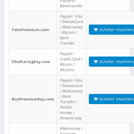
Paysera /
Banktransfer
Paypal / Visa
/ MasterCard
/ Webmoney
Acheter mainten
TakePremium.com
/ Bitcoin /
Bank
Transfer
Paypal /
Credit Card /
Acheter mainten
FileSharingKey.com
Bitcoin /
Altcoins
Paypal / Visa
/ Mastercard
/ Webmoney
/ Bank
Acheter mainten
BuyPremiumKey.com
Transfer /
Perfect
money /
Amazon pay
Webmoney /
Coingate