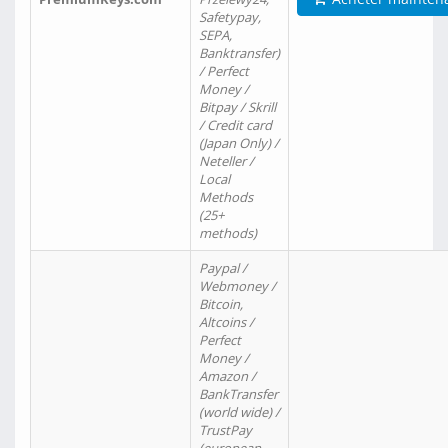
Safetypay,
SEPA,
Banktransfer)
/ Perfect
Money /
Bitpay / Skrill
/ Credit card
(Japan Only) /
Neteller /
Local
Methods
(25+
methods)
Paypal /
Webmoney /
Bitcoin,
Altcoins /
Perfect
Money /
Amazon /
BankTransfer
(world wide) /
TrustPay