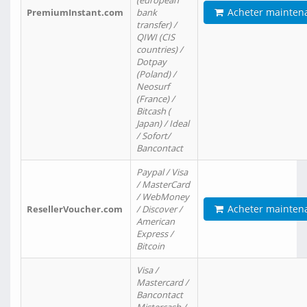
(european
Acheter mainten
PremiumInstant.com
bank
transfer) /
QIWI (CIS
countries) /
Dotpay
(Poland) /
Neosurf
(France) /
Bitcash (
Japan) / Ideal
/ Sofort/
Bancontact
Paypal / Visa
/ MasterCard
/ WebMoney
Acheter mainten
ResellerVoucher.com
/ Discover /
American
Express /
Bitcoin
Visa /
Mastercard /
Bancontact