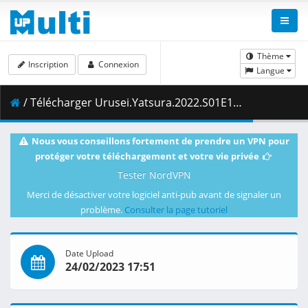
Thème
Inscription
Connexion
Langue
/ Télécharger Urusei.Yatsura.2022.S01E19.1080p.AMZN.WEB-DL.DDP2.0.H.264-VARYG.mkv.004 ( 396.55 MB )
Nous vous conseillons fortement de prendre un VPN pour
protéger votre téléchargement et votre vie privée
Tester NordVPN
Merci de désactiver votre logiciel anti-pub avant de signaler un
problème.
Consulter la page tutoriel
Date Upload
24/02/2023 17:51