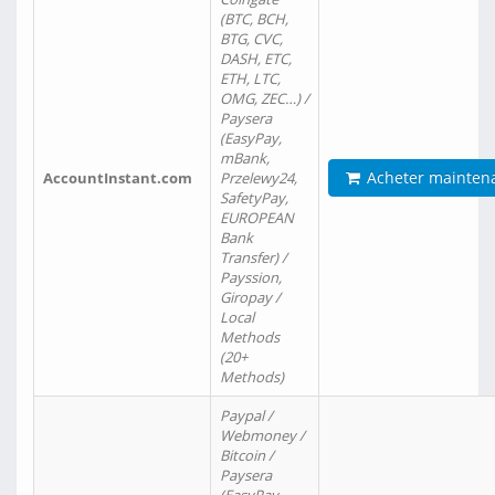
(BTC, BCH,
BTG, CVC,
DASH, ETC,
ETH, LTC,
OMG, ZEC…) /
Paysera
(EasyPay,
mBank,
Acheter mainten
AccountInstant.com
Przelewy24,
SafetyPay,
EUROPEAN
Bank
Transfer) /
Payssion,
Giropay /
Local
Methods
(20+
Methods)
Paypal /
Webmoney /
Bitcoin /
Paysera