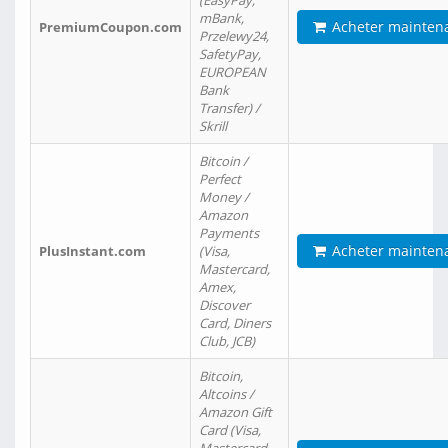
(EasyPay,
mBank,
Acheter mainten
PremiumCoupon.com
Przelewy24,
SafetyPay,
EUROPEAN
Bank
Transfer) /
Skrill
Bitcoin /
Perfect
Money /
Amazon
Payments
Acheter mainten
PlusInstant.com
(Visa,
Mastercard,
Amex,
Discover
Card, Diners
Club, JCB)
Bitcoin,
Altcoins /
Amazon Gift
Card (Visa,