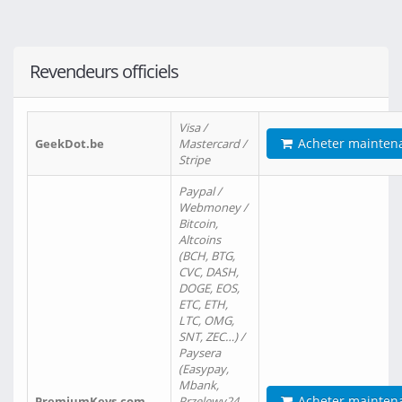
Revendeurs officiels
Visa /
Acheter mainten
GeekDot.be
Mastercard /
Stripe
Paypal /
Webmoney /
Bitcoin,
Altcoins
(BCH, BTG,
CVC, DASH,
DOGE, EOS,
ETC, ETH,
LTC, OMG,
SNT, ZEC…) /
Paysera
(Easypay,
Mbank,
Acheter mainten
PremiumKeys.com
Przelewy24,