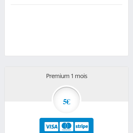
Premium 1 mois
5€