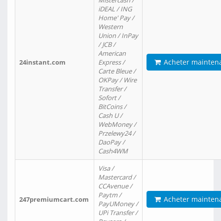
Mistercash /
iDEAL / ING
Home' Pay /
Western
Union / InPay
/ JCB /
American
Acheter mainten
24instant.com
Express /
Carte Bleue /
OKPay / Wire
Transfer /
Sofort /
BitCoins /
Cash U /
WebMoney /
Przelewy24 /
DaoPay /
Cash4WM
Visa /
Mastercard /
CCAvenue /
Paytm /
Acheter mainten
247premiumcart.com
PayUMoney /
UPi Transfer /