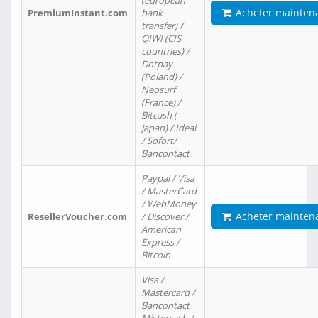
(european
Acheter mainten
PremiumInstant.com
bank
transfer) /
QIWI (CIS
countries) /
Dotpay
(Poland) /
Neosurf
(France) /
Bitcash (
Japan) / Ideal
/ Sofort/
Bancontact
Paypal / Visa
/ MasterCard
/ WebMoney
Acheter mainten
ResellerVoucher.com
/ Discover /
American
Express /
Bitcoin
Visa /
Mastercard /
Bancontact