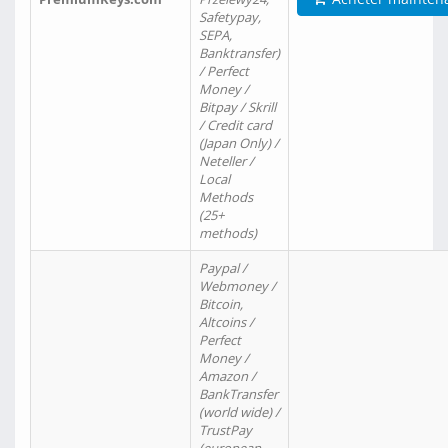
Safetypay,
SEPA,
Banktransfer)
/ Perfect
Money /
Bitpay / Skrill
/ Credit card
(Japan Only) /
Neteller /
Local
Methods
(25+
methods)
Paypal /
Webmoney /
Bitcoin,
Altcoins /
Perfect
Money /
Amazon /
BankTransfer
(world wide) /
TrustPay