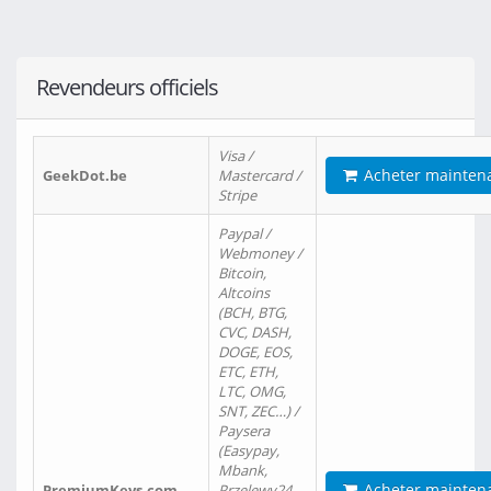
Revendeurs officiels
Visa /
Acheter mainten
GeekDot.be
Mastercard /
Stripe
Paypal /
Webmoney /
Bitcoin,
Altcoins
(BCH, BTG,
CVC, DASH,
DOGE, EOS,
ETC, ETH,
LTC, OMG,
SNT, ZEC…) /
Paysera
(Easypay,
Mbank,
Acheter mainten
PremiumKeys.com
Przelewy24,