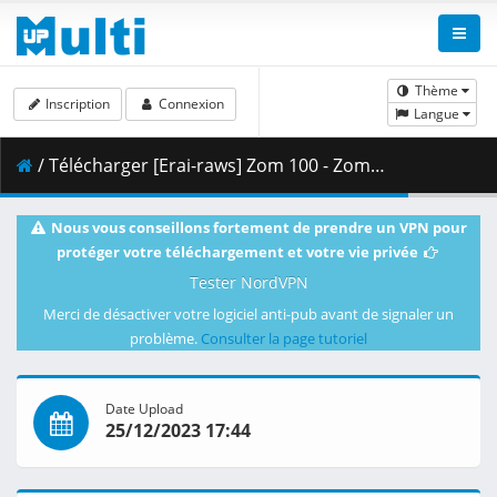
Thème
Inscription
Connexion
Langue
/ Télécharger [Erai-raws] Zom 100 - Zombie ni Naru made ni Shitai 100 no Koto - 11 [1080p][Multiple Subtitle][E6F206FB].mkv.001 ( 464.82 MB )
Nous vous conseillons fortement de prendre un VPN pour
protéger votre téléchargement et votre vie privée
Tester NordVPN
Merci de désactiver votre logiciel anti-pub avant de signaler un
problème.
Consulter la page tutoriel
Date Upload
25/12/2023 17:44