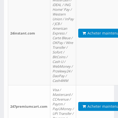
Mistercash /
iDEAL / ING
Home' Pay /
Western
Union / InPay
/ JCB /
American
Acheter mainten
24instant.com
Express /
Carte Bleue /
OKPay / Wire
Transfer /
Sofort /
BitCoins /
Cash U /
WebMoney /
Przelewy24 /
DaoPay /
Cash4WM
Visa /
Mastercard /
CCAvenue /
Paytm /
Acheter mainten
247premiumcart.com
PayUMoney /
UPi Transfer /