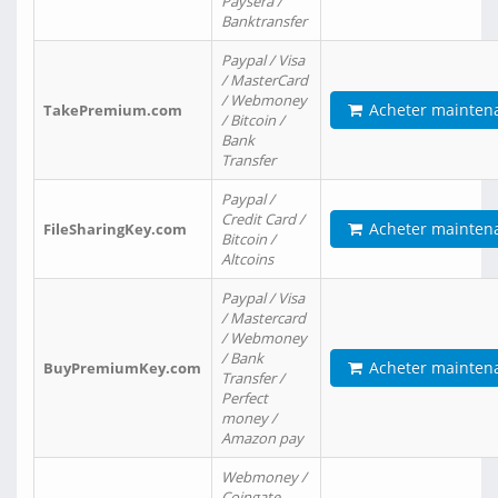
Paysera /
Banktransfer
Paypal / Visa
/ MasterCard
/ Webmoney
Acheter mainten
TakePremium.com
/ Bitcoin /
Bank
Transfer
Paypal /
Credit Card /
Acheter mainten
FileSharingKey.com
Bitcoin /
Altcoins
Paypal / Visa
/ Mastercard
/ Webmoney
/ Bank
Acheter mainten
BuyPremiumKey.com
Transfer /
Perfect
money /
Amazon pay
Webmoney /
Coingate