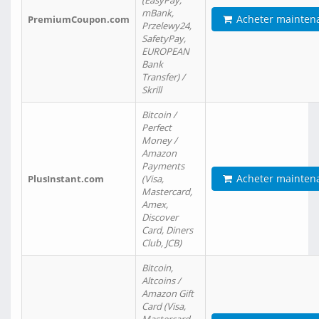
(EasyPay,
mBank,
Acheter mainten
PremiumCoupon.com
Przelewy24,
SafetyPay,
EUROPEAN
Bank
Transfer) /
Skrill
Bitcoin /
Perfect
Money /
Amazon
Payments
Acheter mainten
PlusInstant.com
(Visa,
Mastercard,
Amex,
Discover
Card, Diners
Club, JCB)
Bitcoin,
Altcoins /
Amazon Gift
Card (Visa,