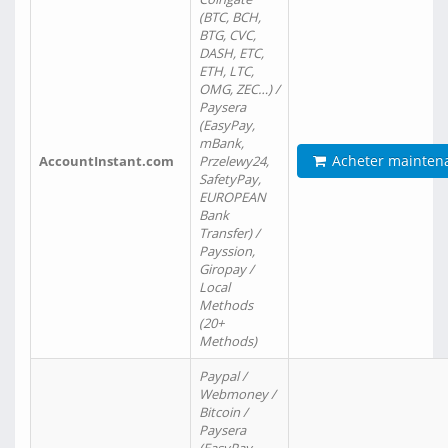
(BTC, BCH,
BTG, CVC,
DASH, ETC,
ETH, LTC,
OMG, ZEC…) /
Paysera
(EasyPay,
mBank,
Acheter mainten
AccountInstant.com
Przelewy24,
SafetyPay,
EUROPEAN
Bank
Transfer) /
Payssion,
Giropay /
Local
Methods
(20+
Methods)
Paypal /
Webmoney /
Bitcoin /
Paysera