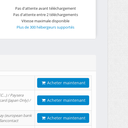
Pas d'attente avant téléchargement
Pas d'attente entre 2 téléchargements
Vitesse maximale disponible
Plus de 300 hébergeurs supportés
Acheter maintenant
EC…) / Paysera
Acheter maintenant
card (Japan Only) /
tPay (european bank
Acheter maintenant
/ Bancontact