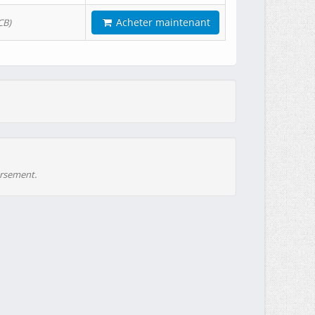
Acheter maintenant
CB)
ursement.