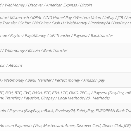
d / WebMoney / Discover / American Express / Bitcoin
ntact Mistercash / iDEAL / ING Home' Pay / Western Union / InPay / JCB / Am
re Transfer / Sofort / BitCoins / Cash U / WebMoney / Przelewy24 / DaoPay 
enue / Paytm / PayUMoney / UPi Transfer / Paysera / Banktransfer
d / Webmoney / Bitcoin / Bank Transfer
oin / Altcoins
rd / Webmoney / Bank Transfer / Perfect money / Amazon pay
, BCH, BTG, CVC, DASH, ETC, ETH, LTC, OMG, ZEC…) / Paysera (EasyPay, mB
 Transfer) / Payssion, Giropay / Local Methods (20+ Methods)
oin / Paysera (EasyPay, mBank, Przelewy24, SafetyPay, EUROPEAN Bank Transf
 Amazon Payments (Visa, Mastercard, Amex, Discover Card, Diners Club, JCB)