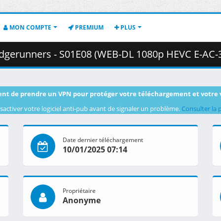
MON COMPTE
PREMIUM
PLUS
unners - S01E08 (WEB-DL 1080p HEVC E-AC-3) .mkv.001 ( 4
nt de prendre un VPN pour protéger votre téléchargement et votre 
sactiver votre logiciel anti-pub avant de signaler un problème.
Consulter la 
Date dernier téléchargement
10/01/2025 07:14
Propriétaire
Anonyme