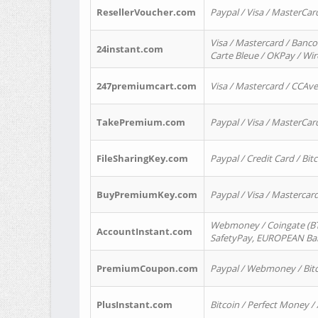
ResellerVoucher.com
Paypal / Visa / MasterCar
Visa / Mastercard / Banco
24instant.com
Carte Bleue / OKPay / Wi
247premiumcart.com
Visa / Mastercard / CCAv
TakePremium.com
Paypal / Visa / MasterCar
FileSharingKey.com
Paypal / Credit Card / Bitc
BuyPremiumKey.com
Paypal / Visa / Masterca
Webmoney / Coingate (BTC
AccountInstant.com
SafetyPay, EUROPEAN Bank
PremiumCoupon.com
Paypal / Webmoney / Bitc
PlusInstant.com
Bitcoin / Perfect Money /