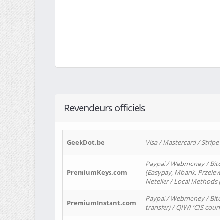
Revendeurs officiels
GeekDot.be
Visa / Mastercard / Stripe
Paypal / Webmoney / Bitc
PremiumKeys.com
(Easypay, Mbank, Przelewy2
Neteller / Local Methods
Paypal / Webmoney / Bitc
PremiumInstant.com
transfer) / QIWI (CIS coun