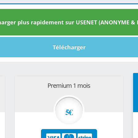
arger plus rapidement sur USENET (ANONYME & I
Télécharger
Premium 1 mois
5€