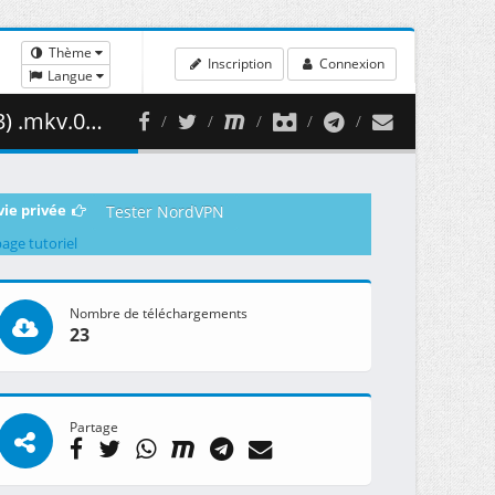
Thème
Inscription
Connexion
Langue
69.93 MB )
vie privée
Tester NordVPN
page tutoriel
Nombre de téléchargements
23
Partage