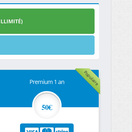
LLIMITÉ)
Populaire
Premium 1 an
50€