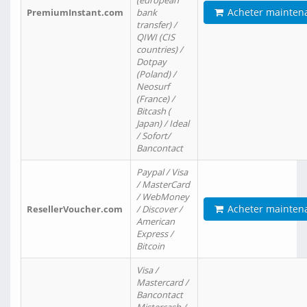
(european
Acheter mainten
PremiumInstant.com
bank
transfer) /
QIWI (CIS
countries) /
Dotpay
(Poland) /
Neosurf
(France) /
Bitcash (
Japan) / Ideal
/ Sofort/
Bancontact
Paypal / Visa
/ MasterCard
/ WebMoney
Acheter mainten
ResellerVoucher.com
/ Discover /
American
Express /
Bitcoin
Visa /
Mastercard /
Bancontact