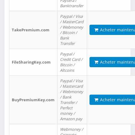
Paysera /
Banktransfer
Paypal / Visa
/ MasterCard
/ Webmoney
Acheter mainten
TakePremium.com
/ Bitcoin /
Bank
Transfer
Paypal /
Credit Card /
Acheter mainten
FileSharingKey.com
Bitcoin /
Altcoins
Paypal / Visa
/ Mastercard
/ Webmoney
/ Bank
Acheter mainten
BuyPremiumKey.com
Transfer /
Perfect
money /
Amazon pay
Webmoney /
Coingate