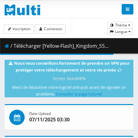
Thème
Inscription
Connexion
Langue
/ Télécharger [Yellow-Flash]_Kingdom_S5_-_04_[Blu-Ray][1080p][10bit][1671F389].mkv.003 ( 438.88 MB )
Nous vous conseillons fortement de prendre un VPN pour
protéger votre téléchargement et votre vie privée
Tester NordVPN
Merci de désactiver votre logiciel anti-pub avant de signaler un
problème.
Consulter la page tutoriel
Date Upload
07/11/2025 03:30