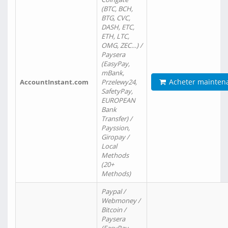
(BTC, BCH,
BTG, CVC,
DASH, ETC,
ETH, LTC,
OMG, ZEC…) /
Paysera
(EasyPay,
mBank,
Acheter mainten
AccountInstant.com
Przelewy24,
SafetyPay,
EUROPEAN
Bank
Transfer) /
Payssion,
Giropay /
Local
Methods
(20+
Methods)
Paypal /
Webmoney /
Bitcoin /
Paysera