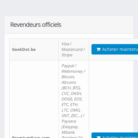
Revendeurs officiels
Visa /
Acheter mainten
GeekDot.be
Mastercard /
Stripe
Paypal /
Webmoney /
Bitcoin,
Altcoins
(BCH, BTG,
CVC, DASH,
DOGE, EOS,
ETC, ETH,
LTC, OMG,
SNT, ZEC…) /
Paysera
(Easypay,
Mbank,
Acheter mainten
PremiumKeys.com
Przelewy24,