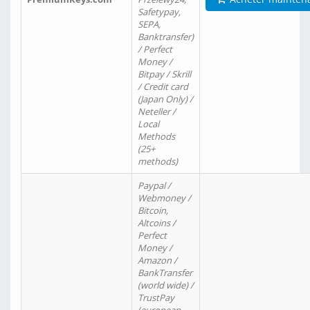
Safetypay,
SEPA,
Banktransfer)
/ Perfect
Money /
Bitpay / Skrill
/ Credit card
(Japan Only) /
Neteller /
Local
Methods
(25+
methods)
Paypal /
Webmoney /
Bitcoin,
Altcoins /
Perfect
Money /
Amazon /
BankTransfer
(world wide) /
TrustPay