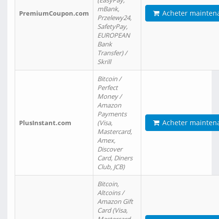
(EasyPay,
mBank,
Acheter mainten
PremiumCoupon.com
Przelewy24,
SafetyPay,
EUROPEAN
Bank
Transfer) /
Skrill
Bitcoin /
Perfect
Money /
Amazon
Payments
Acheter mainten
PlusInstant.com
(Visa,
Mastercard,
Amex,
Discover
Card, Diners
Club, JCB)
Bitcoin,
Altcoins /
Amazon Gift
Card (Visa,