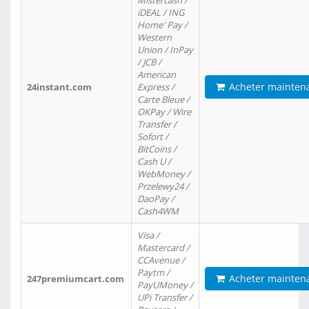
Mistercash /
iDEAL / ING
Home' Pay /
Western
Union / InPay
/ JCB /
American
Acheter mainten
24instant.com
Express /
Carte Bleue /
OKPay / Wire
Transfer /
Sofort /
BitCoins /
Cash U /
WebMoney /
Przelewy24 /
DaoPay /
Cash4WM
Visa /
Mastercard /
CCAvenue /
Paytm /
Acheter mainten
247premiumcart.com
PayUMoney /
UPi Transfer /