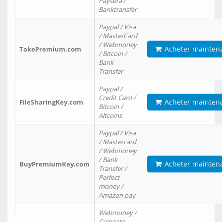
Paysera /
Banktransfer
Paypal / Visa
/ MasterCard
/ Webmoney
Acheter mainten
TakePremium.com
/ Bitcoin /
Bank
Transfer
Paypal /
Credit Card /
Acheter mainten
FileSharingKey.com
Bitcoin /
Altcoins
Paypal / Visa
/ Mastercard
/ Webmoney
/ Bank
Acheter mainten
BuyPremiumKey.com
Transfer /
Perfect
money /
Amazon pay
Webmoney /
Coingate