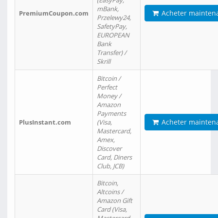
(EasyPay,
mBank,
Acheter mainten
PremiumCoupon.com
Przelewy24,
SafetyPay,
EUROPEAN
Bank
Transfer) /
Skrill
Bitcoin /
Perfect
Money /
Amazon
Payments
Acheter mainten
PlusInstant.com
(Visa,
Mastercard,
Amex,
Discover
Card, Diners
Club, JCB)
Bitcoin,
Altcoins /
Amazon Gift
Card (Visa,