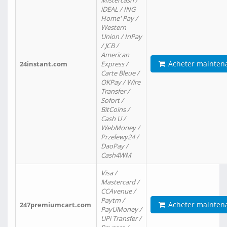
Mistercash /
iDEAL / ING
Home' Pay /
Western
Union / InPay
/ JCB /
American
Acheter mainten
24instant.com
Express /
Carte Bleue /
OKPay / Wire
Transfer /
Sofort /
BitCoins /
Cash U /
WebMoney /
Przelewy24 /
DaoPay /
Cash4WM
Visa /
Mastercard /
CCAvenue /
Paytm /
Acheter mainten
247premiumcart.com
PayUMoney /
UPi Transfer /