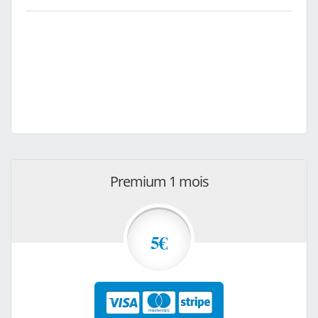
Premium 1 mois
5€