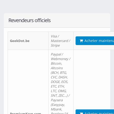
Revendeurs officiels
Visa /
Acheter mainten
GeekDot.be
Mastercard /
Stripe
Paypal /
Webmoney /
Bitcoin,
Altcoins
(BCH, BTG,
CVC, DASH,
DOGE, EOS,
ETC, ETH,
LTC, OMG,
SNT, ZEC…) /
Paysera
(Easypay,
Mbank,
Acheter mainten
PremiumKeys.com
Przelewy24,