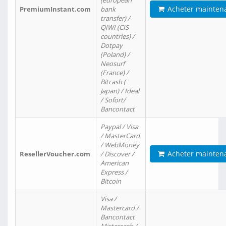
(european
Acheter mainten
PremiumInstant.com
bank
transfer) /
QIWI (CIS
countries) /
Dotpay
(Poland) /
Neosurf
(France) /
Bitcash (
Japan) / Ideal
/ Sofort/
Bancontact
Paypal / Visa
/ MasterCard
/ WebMoney
Acheter mainten
ResellerVoucher.com
/ Discover /
American
Express /
Bitcoin
Visa /
Mastercard /
Bancontact