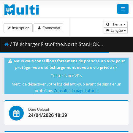
Thème
Inscription
Connexion
Langue
/ Télécharger Fist.of.the.North.Star.HOKUTO.NO.KEN.S01E05.Bloody.Cross.1080p.AMZN.WEB-DL.DUAL.DDP2.0.H.264.MSubs-ToonsHub.mkv.004 ( 428.95 MB )
Nous vous conseillons fortement de prendre un VPN pour
protéger votre téléchargement et votre vie privée
Tester NordVPN
Merci de désactiver votre logiciel anti-pub avant de signaler un
problème.
Consulter la page tutoriel
Date Upload
24/04/2026 18:29