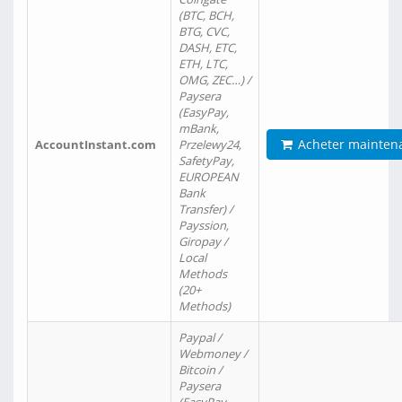
(BTC, BCH,
BTG, CVC,
DASH, ETC,
ETH, LTC,
OMG, ZEC…) /
Paysera
(EasyPay,
mBank,
Acheter mainten
AccountInstant.com
Przelewy24,
SafetyPay,
EUROPEAN
Bank
Transfer) /
Payssion,
Giropay /
Local
Methods
(20+
Methods)
Paypal /
Webmoney /
Bitcoin /
Paysera