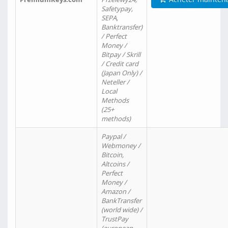
Safetypay,
SEPA,
Banktransfer)
/ Perfect
Money /
Bitpay / Skrill
/ Credit card
(Japan Only) /
Neteller /
Local
Methods
(25+
methods)
Paypal /
Webmoney /
Bitcoin,
Altcoins /
Perfect
Money /
Amazon /
BankTransfer
(world wide) /
TrustPay