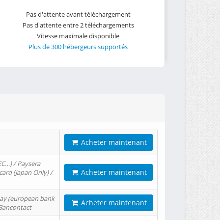
Pas d'attente avant téléchargement
Pas d'attente entre 2 téléchargements
Vitesse maximale disponible
Plus de 300 hébergeurs supportés
Acheter maintenant
EC…) / Paysera
Acheter maintenant
card (Japan Only) /
tPay (european bank
Acheter maintenant
/ Bancontact