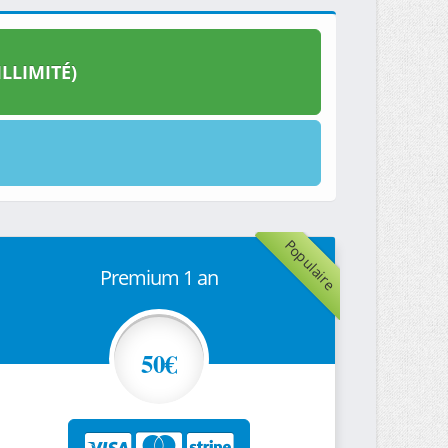
LLIMITÉ)
Populaire
Premium 1 an
50€