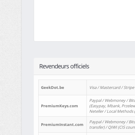
Revendeurs officiels
GeekDot.be
Visa / Mastercard / Stripe
Paypal / Webmoney / Bitc
PremiumKeys.com
(Easypay, Mbank, Przelewy2
Neteller / Local Methods
Paypal / Webmoney / Bitc
PremiumInstant.com
transfer) / QIWI (CIS coun