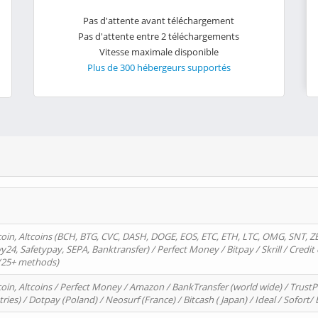
Pas d'attente avant téléchargement
Pas d'attente entre 2 téléchargements
Vitesse maximale disponible
Plus de 300 hébergeurs supportés
oin, Altcoins (BCH, BTG, CVC, DASH, DOGE, EOS, ETC, ETH, LTC, OMG, SNT, Z
4, Safetypay, SEPA, Banktransfer) / Perfect Money / Bitpay / Skrill / Credit 
 (25+ methods)
oin, Altcoins / Perfect Money / Amazon / BankTransfer (world wide) / Trus
tries) / Dotpay (Poland) / Neosurf (France) / Bitcash ( Japan) / Ideal / Sofort