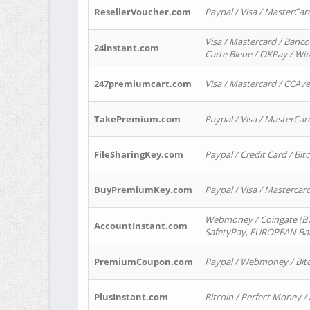
ResellerVoucher.com
Paypal / Visa / MasterCar
Visa / Mastercard / Banco
24instant.com
Carte Bleue / OKPay / Wi
247premiumcart.com
Visa / Mastercard / CCAv
TakePremium.com
Paypal / Visa / MasterCar
FileSharingKey.com
Paypal / Credit Card / Bitc
BuyPremiumKey.com
Paypal / Visa / Masterca
Webmoney / Coingate (BTC
AccountInstant.com
SafetyPay, EUROPEAN Bank
PremiumCoupon.com
Paypal / Webmoney / Bitc
PlusInstant.com
Bitcoin / Perfect Money /