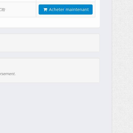
Acheter maintenant
CB)
ursement.