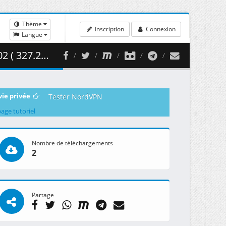
Thème
Inscription
Connexion
Langue
7.25 MB )
vie privée
Tester NordVPN
page tutoriel
Nombre de téléchargements
2
Partage