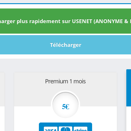
arger plus rapidement sur USENET (ANONYME & I
Télécharger
Premium 1 mois
5€