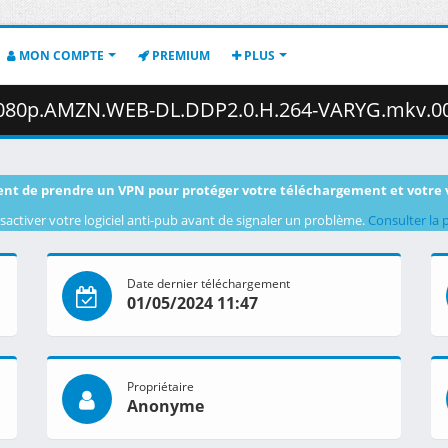
MON COMPTE
PREMIUM
PLUS
80p.AMZN.WEB-DL.DDP2.0.H.264-VARYG.mkv.002 ( 32
nt de prendre un VPN pour protéger votre téléchargement et votre 
sactiver votre logiciel anti-pub avant de signaler un problème.
Consulter la 
Date dernier téléchargement
01/05/2024 11:47
Propriétaire
Anonyme