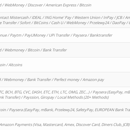
d / WebMoney / Discover / American Express / Bitcoin
ntact Mistercash / iDEAL / ING Home' Pay / Western Union / InPay / JCB / Am
re Transfer / Sofort / BitCoins / Cash U / WebMoney / Przelewy24 / DaoPay 
enue / Paytm / PayUMoney / UPi Transfer / Paysera / Banktransfer
d / Webmoney / Bitcoin / Bank Transfer
oin / Altcoins
rd / Webmoney / Bank Transfer / Perfect money / Amazon pay
, BCH, BTG, CVC, DASH, ETC, ETH, LTC, OMG, ZEC…) / Paysera (EasyPay, mB
 Transfer) / Payssion, Giropay / Local Methods (20+ Methods)
oin / Paysera (EasyPay, mBank, Przelewy24, SafetyPay, EUROPEAN Bank Transf
 Amazon Payments (Visa, Mastercard, Amex, Discover Card, Diners Club, JCB)