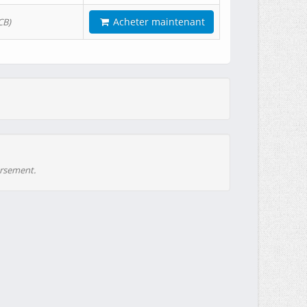
Acheter maintenant
CB)
ursement.