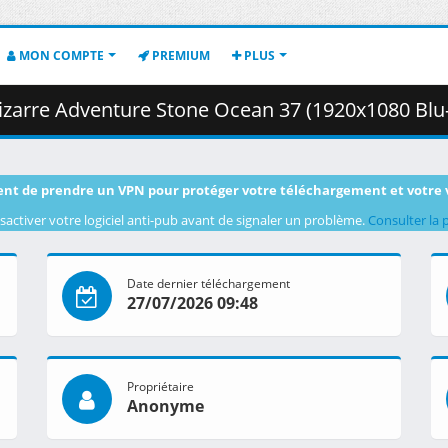
MON COMPTE
PREMIUM
PLUS
ure Stone Ocean 37 (1920x1080 Blu-Ray Opus) v2 [A4CB4133].mkv.003 (
nt de prendre un VPN pour protéger votre téléchargement et votre 
sactiver votre logiciel anti-pub avant de signaler un problème.
Consulter la 
Date dernier téléchargement
27/07/2026 09:48
Propriétaire
Anonyme