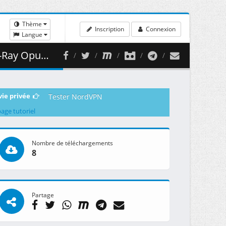
Thème
Inscription
Connexion
Langue
 414.93 MB )
vie privée
Tester NordVPN
page tutoriel
Nombre de téléchargements
8
Partage