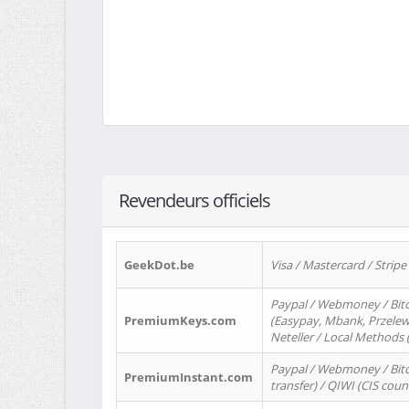
Revendeurs officiels
GeekDot.be
Visa / Mastercard / Stripe
Paypal / Webmoney / Bitc
PremiumKeys.com
(Easypay, Mbank, Przelewy2
Neteller / Local Methods
Paypal / Webmoney / Bitc
PremiumInstant.com
transfer) / QIWI (CIS coun