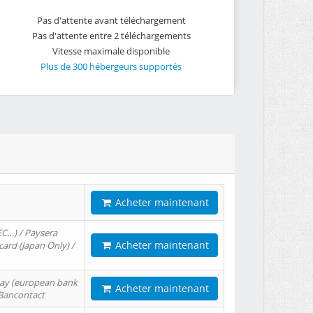
Pas d'attente avant téléchargement
Pas d'attente entre 2 téléchargements
Vitesse maximale disponible
Plus de 300 hébergeurs supportés
Acheter maintenant
EC…) / Paysera
Acheter maintenant
card (Japan Only) /
tPay (european bank
Acheter maintenant
/ Bancontact