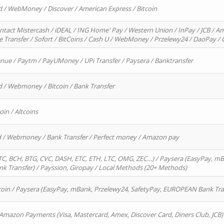
d / WebMoney / Discover / American Express / Bitcoin
ntact Mistercash / iDEAL / ING Home' Pay / Western Union / InPay / JCB / Am
re Transfer / Sofort / BitCoins / Cash U / WebMoney / Przelewy24 / DaoPay 
enue / Paytm / PayUMoney / UPi Transfer / Paysera / Banktransfer
d / Webmoney / Bitcoin / Bank Transfer
oin / Altcoins
rd / Webmoney / Bank Transfer / Perfect money / Amazon pay
, BCH, BTG, CVC, DASH, ETC, ETH, LTC, OMG, ZEC…) / Paysera (EasyPay, mB
 Transfer) / Payssion, Giropay / Local Methods (20+ Methods)
oin / Paysera (EasyPay, mBank, Przelewy24, SafetyPay, EUROPEAN Bank Transf
 Amazon Payments (Visa, Mastercard, Amex, Discover Card, Diners Club, JCB)