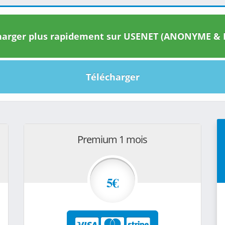
arger plus rapidement sur USENET (ANONYME & I
Télécharger
Premium 1 mois
5€