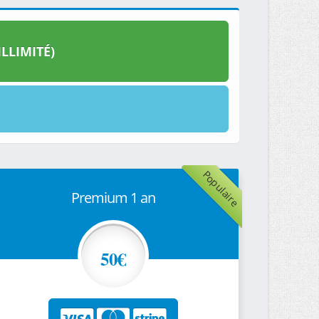
LLIMITÉ)
Populaire
Premium 1 an
50€