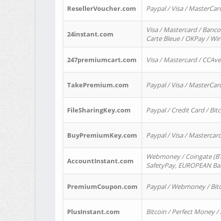
ResellerVoucher.com
Paypal / Visa / MasterCar
Visa / Mastercard / Banco
24instant.com
Carte Bleue / OKPay / Wi
247premiumcart.com
Visa / Mastercard / CCAv
TakePremium.com
Paypal / Visa / MasterCar
FileSharingKey.com
Paypal / Credit Card / Bitc
BuyPremiumKey.com
Paypal / Visa / Masterca
Webmoney / Coingate (BTC
AccountInstant.com
SafetyPay, EUROPEAN Bank
PremiumCoupon.com
Paypal / Webmoney / Bitc
PlusInstant.com
Bitcoin / Perfect Money /