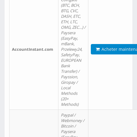
(BTC, BCH,
BTG, CVC,
DASH, ETC,
ETH, LTC,
OMG, ZEC…) /
Paysera
(EasyPay,
mBank,
Acheter mainten
AccountInstant.com
Przelewy24,
SafetyPay,
EUROPEAN
Bank
Transfer) /
Payssion,
Giropay /
Local
Methods
(20+
Methods)
Paypal /
Webmoney /
Bitcoin /
Paysera