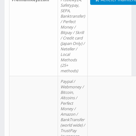
Safetypay,
SEPA,
Banktransfer)
/ Perfect
Money /
Bitpay / Skrill
/ Credit card
(Japan Only) /
Neteller /
Local
Methods
(25+
methods)
Paypal /
Webmoney /
Bitcoin,
Altcoins /
Perfect
Money /
Amazon /
BankTransfer
(world wide) /
TrustPay