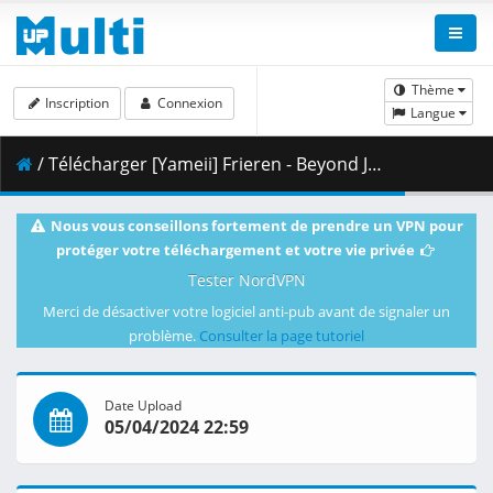
Thème
Inscription
Connexion
Langue
/ Télécharger [Yameii] Frieren - Beyond Journey_s End - S01E28 [English Dub] [CR WEB-DL 1080p] [F364A03C].mkv.002 ( 472.08 MB )
Nous vous conseillons fortement de prendre un VPN pour
protéger votre téléchargement et votre vie privée
Tester NordVPN
Merci de désactiver votre logiciel anti-pub avant de signaler un
problème.
Consulter la page tutoriel
Date Upload
05/04/2024 22:59