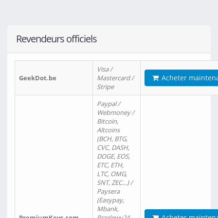
Revendeurs officiels
Visa /
Acheter mainten
GeekDot.be
Mastercard /
Stripe
Paypal /
Webmoney /
Bitcoin,
Altcoins
(BCH, BTG,
CVC, DASH,
DOGE, EOS,
ETC, ETH,
LTC, OMG,
SNT, ZEC…) /
Paysera
(Easypay,
Mbank,
Acheter mainten
PremiumKeys.com
Przelewy24,