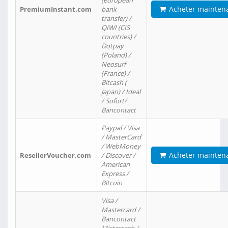
(european
Acheter mainten
PremiumInstant.com
bank
transfer) /
QIWI (CIS
countries) /
Dotpay
(Poland) /
Neosurf
(France) /
Bitcash (
Japan) / Ideal
/ Sofort/
Bancontact
Paypal / Visa
/ MasterCard
/ WebMoney
Acheter mainten
ResellerVoucher.com
/ Discover /
American
Express /
Bitcoin
Visa /
Mastercard /
Bancontact