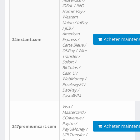
Mistercash /
iDEAL / ING
Home' Pay /
Western
Union / InPay
/ JCB /
American
Acheter mainten
24instant.com
Express /
Carte Bleue /
OKPay / Wire
Transfer /
Sofort /
BitCoins /
Cash U /
WebMoney /
Przelewy24 /
DaoPay /
Cash4WM
Visa /
Mastercard /
CCAvenue /
Paytm /
Acheter mainten
247premiumcart.com
PayUMoney /
UPi Transfer /