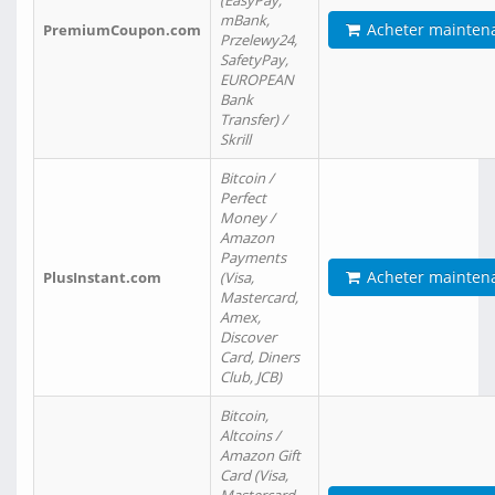
(EasyPay,
mBank,
Acheter mainten
PremiumCoupon.com
Przelewy24,
SafetyPay,
EUROPEAN
Bank
Transfer) /
Skrill
Bitcoin /
Perfect
Money /
Amazon
Payments
Acheter mainten
PlusInstant.com
(Visa,
Mastercard,
Amex,
Discover
Card, Diners
Club, JCB)
Bitcoin,
Altcoins /
Amazon Gift
Card (Visa,