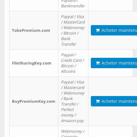
Paysera /
Banktransfer
Paypal / Visa
/ MasterCard
/ Webmoney
Acheter mainten
TakePremium.com
/ Bitcoin /
Bank
Transfer
Paypal /
Credit Card /
Acheter mainten
FileSharingKey.com
Bitcoin /
Altcoins
Paypal / Visa
/ Mastercard
/ Webmoney
/ Bank
Acheter mainten
BuyPremiumKey.com
Transfer /
Perfect
money /
Amazon pay
Webmoney /
Coingate