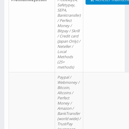
Safetypay,
SEPA,
Banktransfer)
/ Perfect
Money /
Bitpay / Skrill
/ Credit card
(Japan Only) /
Neteller /
Local
Methods
(25+
methods)
Paypal /
Webmoney /
Bitcoin,
Altcoins /
Perfect
Money /
Amazon /
BankTransfer
(world wide) /
TrustPay