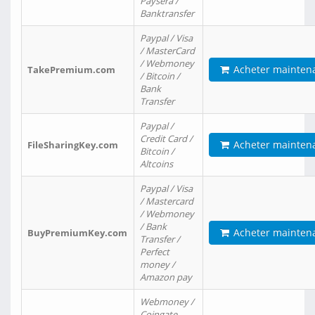
Paysera /
Banktransfer
Paypal / Visa
/ MasterCard
/ Webmoney
Acheter mainten
TakePremium.com
/ Bitcoin /
Bank
Transfer
Paypal /
Credit Card /
Acheter mainten
FileSharingKey.com
Bitcoin /
Altcoins
Paypal / Visa
/ Mastercard
/ Webmoney
/ Bank
Acheter mainten
BuyPremiumKey.com
Transfer /
Perfect
money /
Amazon pay
Webmoney /
Coingate