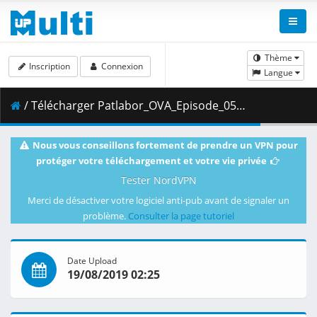
Thème
Inscription
Connexion
Langue
/ Télécharger Patlabor_OVA_Episode_05__Player_Edition___x264_AC3_.mp4.001 ( 414.47 MB )
Nous vous conseillons fortement de prendre un VPN pour
protéger votre téléchargement et votre vie privée
Tester NordVPN
Merci de désactiver votre logiciel anti-pub avant de signaler un
problème.
Consulter la page tutoriel
Date Upload
19/08/2019 02:25