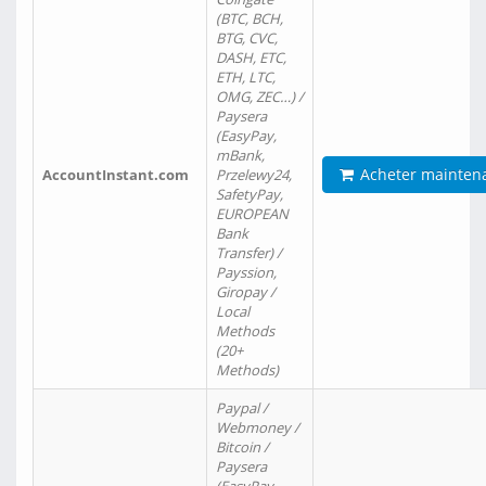
(BTC, BCH,
BTG, CVC,
DASH, ETC,
ETH, LTC,
OMG, ZEC…) /
Paysera
(EasyPay,
mBank,
Acheter mainten
AccountInstant.com
Przelewy24,
SafetyPay,
EUROPEAN
Bank
Transfer) /
Payssion,
Giropay /
Local
Methods
(20+
Methods)
Paypal /
Webmoney /
Bitcoin /
Paysera