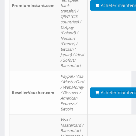
(european
Acheter mainten
PremiumInstant.com
bank
transfer) /
QIWI (CIS
countries) /
Dotpay
(Poland) /
Neosurf
(France) /
Bitcash (
Japan) / Ideal
/ Sofort/
Bancontact
Paypal / Visa
/ MasterCard
/ WebMoney
Acheter mainten
ResellerVoucher.com
/ Discover /
American
Express /
Bitcoin
Visa /
Mastercard /
Bancontact