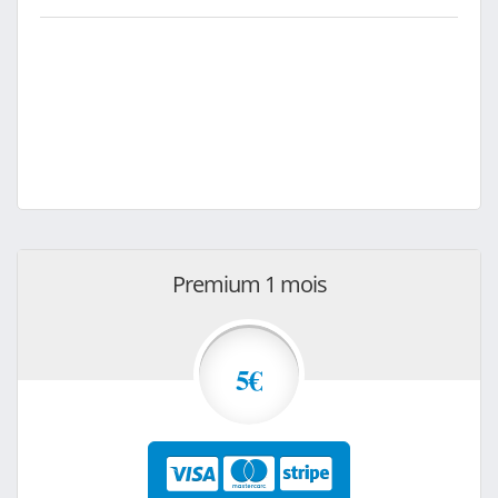
Premium 1 mois
5€