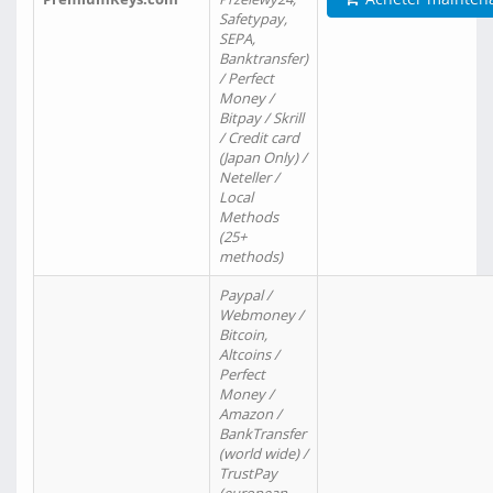
Safetypay,
SEPA,
Banktransfer)
/ Perfect
Money /
Bitpay / Skrill
/ Credit card
(Japan Only) /
Neteller /
Local
Methods
(25+
methods)
Paypal /
Webmoney /
Bitcoin,
Altcoins /
Perfect
Money /
Amazon /
BankTransfer
(world wide) /
TrustPay