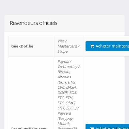
Revendeurs officiels
Visa /
Acheter mainten
GeekDot.be
Mastercard /
Stripe
Paypal /
Webmoney /
Bitcoin,
Altcoins
(BCH, BTG,
CVC, DASH,
DOGE, EOS,
ETC, ETH,
LTC, OMG,
SNT, ZEC…) /
Paysera
(Easypay,
Mbank,
Acheter mainten
PremiumKeys.com
Przelewy24,