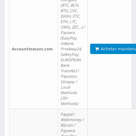
(BTC, BCH,
BTG, CVC,
DASH, ETC,
ETH, LTC,
OMG, ZEC…) /
Paysera
(EasyPay,
mBank,
Acheter mainten
AccountInstant.com
Przelewy24,
SafetyPay,
EUROPEAN
Bank
Transfer) /
Payssion,
Giropay /
Local
Methods
(20+
Methods)
Paypal /
Webmoney /
Bitcoin /
Paysera