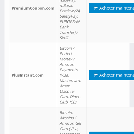
(EasyPay,
mBank,
Acheter mainten
PremiumCoupon.com
Przelewy24,
SafetyPay,
EUROPEAN
Bank
Transfer) /
Skrill
Bitcoin /
Perfect
Money /
Amazon
Payments
Acheter mainten
PlusInstant.com
(Visa,
Mastercard,
Amex,
Discover
Card, Diners
Club, JCB)
Bitcoin,
Altcoins /
Amazon Gift
Card (Visa,