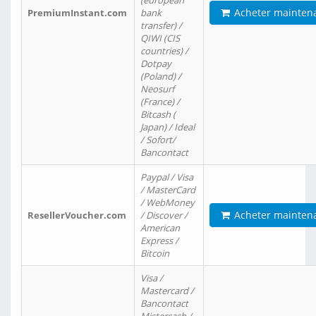
(european
Acheter mainten
PremiumInstant.com
bank
transfer) /
QIWI (CIS
countries) /
Dotpay
(Poland) /
Neosurf
(France) /
Bitcash (
Japan) / Ideal
/ Sofort/
Bancontact
Paypal / Visa
/ MasterCard
/ WebMoney
Acheter mainten
ResellerVoucher.com
/ Discover /
American
Express /
Bitcoin
Visa /
Mastercard /
Bancontact