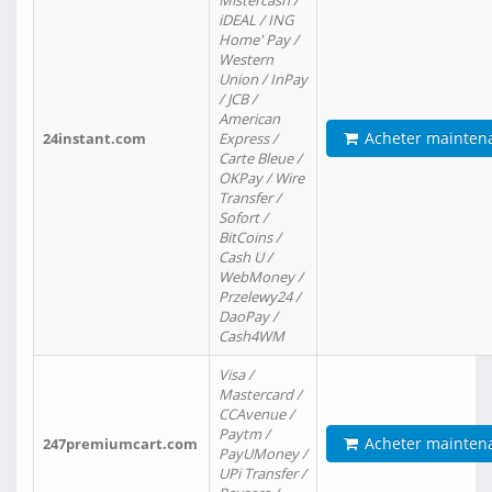
Mistercash /
iDEAL / ING
Home' Pay /
Western
Union / InPay
/ JCB /
American
Acheter mainten
24instant.com
Express /
Carte Bleue /
OKPay / Wire
Transfer /
Sofort /
BitCoins /
Cash U /
WebMoney /
Przelewy24 /
DaoPay /
Cash4WM
Visa /
Mastercard /
CCAvenue /
Paytm /
Acheter mainten
247premiumcart.com
PayUMoney /
UPi Transfer /