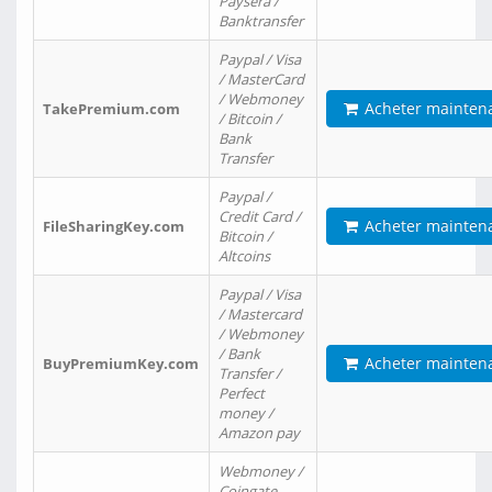
Paysera /
Banktransfer
Paypal / Visa
/ MasterCard
/ Webmoney
Acheter mainten
TakePremium.com
/ Bitcoin /
Bank
Transfer
Paypal /
Credit Card /
Acheter mainten
FileSharingKey.com
Bitcoin /
Altcoins
Paypal / Visa
/ Mastercard
/ Webmoney
/ Bank
Acheter mainten
BuyPremiumKey.com
Transfer /
Perfect
money /
Amazon pay
Webmoney /
Coingate