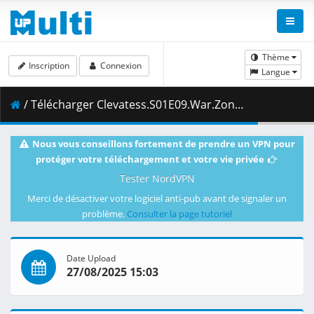
Thème
Inscription
Connexion
Langue
/ Télécharger Clevatess.S01E09.War.Zone.Hiderat.1080p.CR.WEB-DL.DUAL.AAC2.0.H.264.MSubs-ToonsHub.mkv.002 ( 474.88 MB )
Nous vous conseillons fortement de prendre un VPN pour
protéger votre téléchargement et votre vie privée
Tester NordVPN
Merci de désactiver votre logiciel anti-pub avant de signaler un
problème.
Consulter la page tutoriel
Date Upload
27/08/2025 15:03