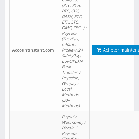
(BTC, BCH,
BTG, CVC,
DASH, ETC,
ETH, LTC,
OMG, ZEC…) /
Paysera
(EasyPay,
mBank,
Acheter mainten
AccountInstant.com
Przelewy24,
SafetyPay,
EUROPEAN
Bank
Transfer) /
Payssion,
Giropay /
Local
Methods
(20+
Methods)
Paypal /
Webmoney /
Bitcoin /
Paysera