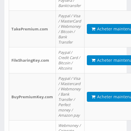
Paysera /
Banktransfer
Paypal / Visa
/ MasterCard
/ Webmoney
Acheter mainten
TakePremium.com
/ Bitcoin /
Bank
Transfer
Paypal /
Credit Card /
Acheter mainten
FileSharingKey.com
Bitcoin /
Altcoins
Paypal / Visa
/ Mastercard
/ Webmoney
/ Bank
Acheter mainten
BuyPremiumKey.com
Transfer /
Perfect
money /
Amazon pay
Webmoney /
Coingate