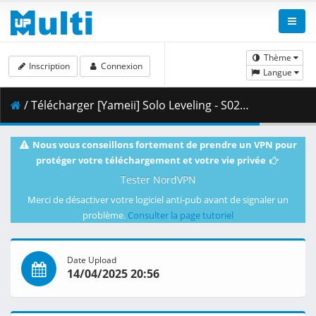
Thème
Inscription
Connexion
Langue
/ Télécharger [Yameii] Solo Leveling - S02E02 [English Dub] [CR WEB-DL 720p] [59404086].mkv.002 ( 348.75 MB )
Nous vous conseillons fortement de prendre un VPN pour
protéger votre téléchargement et votre vie privée
Tester NordVPN
Merci de désactiver votre logiciel anti-pub avant de signaler un
problème.
Consulter la page tutoriel
Date Upload
14/04/2025 20:56