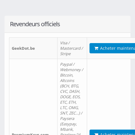
Revendeurs officiels
Visa /
Acheter mainten
GeekDot.be
Mastercard /
Stripe
Paypal /
Webmoney /
Bitcoin,
Altcoins
(BCH, BTG,
CVC, DASH,
DOGE, EOS,
ETC, ETH,
LTC, OMG,
SNT, ZEC…) /
Paysera
(Easypay,
Mbank,
Acheter mainten
PremiumKeys.com
Przelewy24,