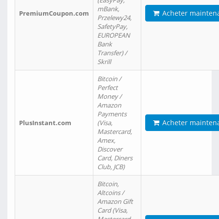
(EasyPay,
mBank,
Acheter mainten
PremiumCoupon.com
Przelewy24,
SafetyPay,
EUROPEAN
Bank
Transfer) /
Skrill
Bitcoin /
Perfect
Money /
Amazon
Payments
Acheter mainten
PlusInstant.com
(Visa,
Mastercard,
Amex,
Discover
Card, Diners
Club, JCB)
Bitcoin,
Altcoins /
Amazon Gift
Card (Visa,