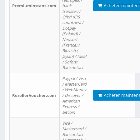
(european
Acheter mainten
PremiumInstant.com
bank
transfer) /
QIWI (CIS
countries) /
Dotpay
(Poland) /
Neosurf
(France) /
Bitcash (
Japan) / Ideal
/ Sofort/
Bancontact
Paypal / Visa
/ MasterCard
/ WebMoney
Acheter mainten
ResellerVoucher.com
/ Discover /
American
Express /
Bitcoin
Visa /
Mastercard /
Bancontact