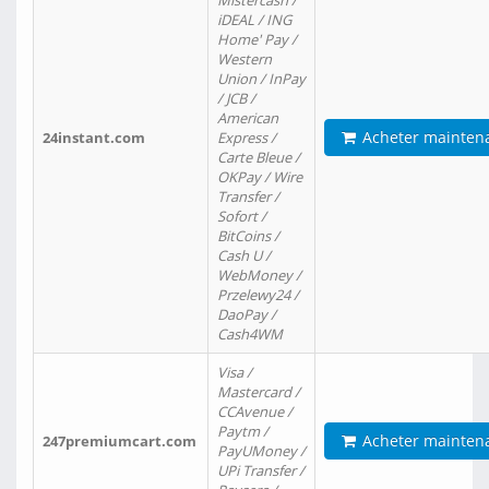
Mistercash /
iDEAL / ING
Home' Pay /
Western
Union / InPay
/ JCB /
American
Acheter mainten
24instant.com
Express /
Carte Bleue /
OKPay / Wire
Transfer /
Sofort /
BitCoins /
Cash U /
WebMoney /
Przelewy24 /
DaoPay /
Cash4WM
Visa /
Mastercard /
CCAvenue /
Paytm /
Acheter mainten
247premiumcart.com
PayUMoney /
UPi Transfer /