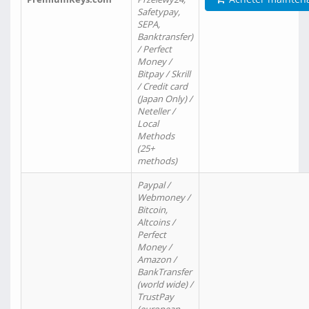
Safetypay,
SEPA,
Banktransfer)
/ Perfect
Money /
Bitpay / Skrill
/ Credit card
(Japan Only) /
Neteller /
Local
Methods
(25+
methods)
Paypal /
Webmoney /
Bitcoin,
Altcoins /
Perfect
Money /
Amazon /
BankTransfer
(world wide) /
TrustPay