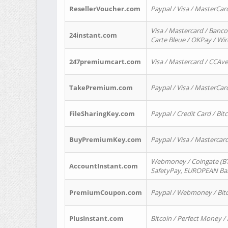
ResellerVoucher.com
Paypal / Visa / MasterCar
Visa / Mastercard / Banco
24instant.com
Carte Bleue / OKPay / Wi
247premiumcart.com
Visa / Mastercard / CCAv
TakePremium.com
Paypal / Visa / MasterCar
FileSharingKey.com
Paypal / Credit Card / Bitc
BuyPremiumKey.com
Paypal / Visa / Masterca
Webmoney / Coingate (BTC
AccountInstant.com
SafetyPay, EUROPEAN Bank
PremiumCoupon.com
Paypal / Webmoney / Bitc
PlusInstant.com
Bitcoin / Perfect Money /