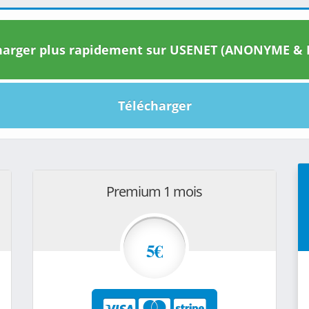
arger plus rapidement sur USENET (ANONYME & I
Télécharger
Premium 1 mois
5€