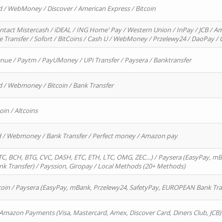
d / WebMoney / Discover / American Express / Bitcoin
ntact Mistercash / iDEAL / ING Home' Pay / Western Union / InPay / JCB / Am
re Transfer / Sofort / BitCoins / Cash U / WebMoney / Przelewy24 / DaoPay 
enue / Paytm / PayUMoney / UPi Transfer / Paysera / Banktransfer
d / Webmoney / Bitcoin / Bank Transfer
oin / Altcoins
rd / Webmoney / Bank Transfer / Perfect money / Amazon pay
, BCH, BTG, CVC, DASH, ETC, ETH, LTC, OMG, ZEC…) / Paysera (EasyPay, mB
 Transfer) / Payssion, Giropay / Local Methods (20+ Methods)
oin / Paysera (EasyPay, mBank, Przelewy24, SafetyPay, EUROPEAN Bank Transf
 Amazon Payments (Visa, Mastercard, Amex, Discover Card, Diners Club, JCB)