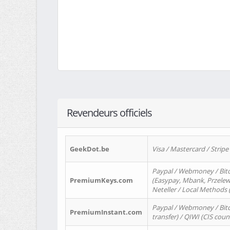
Revendeurs officiels
GeekDot.be
Visa / Mastercard / Stripe
Paypal / Webmoney / Bitc
PremiumKeys.com
(Easypay, Mbank, Przelewy2
Neteller / Local Methods
Paypal / Webmoney / Bitc
PremiumInstant.com
transfer) / QIWI (CIS coun