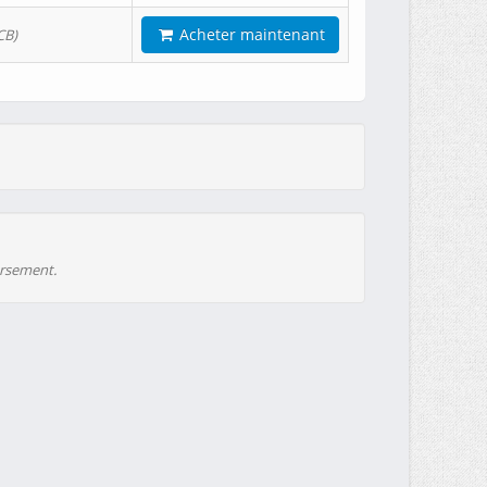
Acheter maintenant
CB)
ursement.