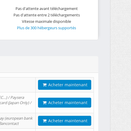
Pas d'attente avant téléchargement
Pas d'attente entre 2 téléchargements
Vitesse maximale disponible
Plus de 300 hébergeurs supportés
Acheter maintenant
EC…) / Paysera
Acheter maintenant
card (Japan Only) /
tPay (european bank
Acheter maintenant
/ Bancontact