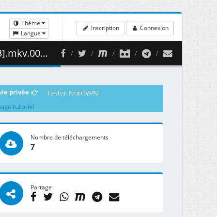
Thème
Inscription
Connexion
Langue
269.61 MB )
vie privée
Tester NordVPN
page tutoriel
Nombre de téléchargements
7
Partage