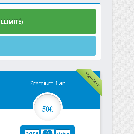
LLIMITÉ)
Populaire
Premium 1 an
50€