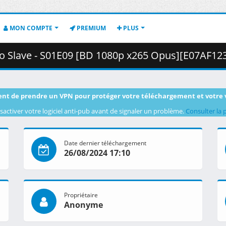
MON COMPTE
PREMIUM
PLUS
ave - S01E09 [BD 1080p x265 Opus][E07AF123].mkv.001 ( 
nt de prendre un VPN pour protéger votre téléchargement et votre 
sactiver votre logiciel anti-pub avant de signaler un problème.
Consulter la 
Date dernier téléchargement
26/08/2024 17:10
Propriétaire
Anonyme