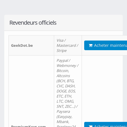
Revendeurs officiels
Visa /
Acheter mainten
GeekDot.be
Mastercard /
Stripe
Paypal /
Webmoney /
Bitcoin,
Altcoins
(BCH, BTG,
CVC, DASH,
DOGE, EOS,
ETC, ETH,
LTC, OMG,
SNT, ZEC…) /
Paysera
(Easypay,
Mbank,
Acheter mainten
PremiumKeys.com
Przelewy24,