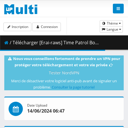
Thème
Inscription
Connexion
Langue
/ Télécharger [Erai-raws] Time Patrol Bon - 04 [1080p][HEVC][0320DB3B].mkv.001 ( 494.67 MB )
Nous vous conseillons fortement de prendre un VPN pour
protéger votre téléchargement et votre vie privée
Tester NordVPN
Merci de désactiver votre logiciel anti-pub avant de signaler un
problème.
Consulter la page tutoriel
Date Upload
14/06/2024 06:47