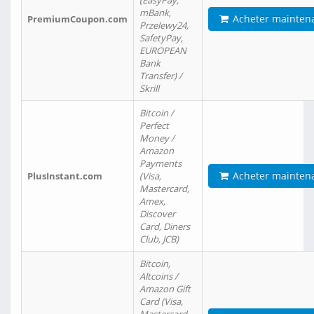
(EasyPay,
mBank,
Acheter mainten
PremiumCoupon.com
Przelewy24,
SafetyPay,
EUROPEAN
Bank
Transfer) /
Skrill
Bitcoin /
Perfect
Money /
Amazon
Payments
Acheter mainten
PlusInstant.com
(Visa,
Mastercard,
Amex,
Discover
Card, Diners
Club, JCB)
Bitcoin,
Altcoins /
Amazon Gift
Card (Visa,