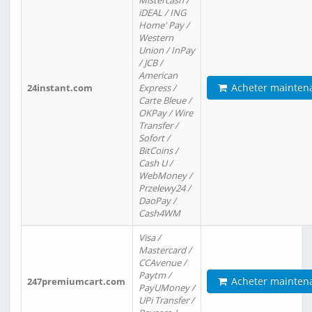
Mistercash /
iDEAL / ING
Home' Pay /
Western
Union / InPay
/ JCB /
American
Acheter mainten
24instant.com
Express /
Carte Bleue /
OKPay / Wire
Transfer /
Sofort /
BitCoins /
Cash U /
WebMoney /
Przelewy24 /
DaoPay /
Cash4WM
Visa /
Mastercard /
CCAvenue /
Paytm /
Acheter mainten
247premiumcart.com
PayUMoney /
UPi Transfer /