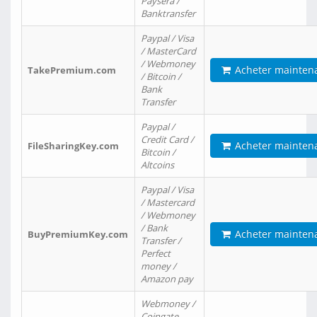
Paysera /
Banktransfer
Paypal / Visa
/ MasterCard
/ Webmoney
Acheter mainten
TakePremium.com
/ Bitcoin /
Bank
Transfer
Paypal /
Credit Card /
Acheter mainten
FileSharingKey.com
Bitcoin /
Altcoins
Paypal / Visa
/ Mastercard
/ Webmoney
/ Bank
Acheter mainten
BuyPremiumKey.com
Transfer /
Perfect
money /
Amazon pay
Webmoney /
Coingate