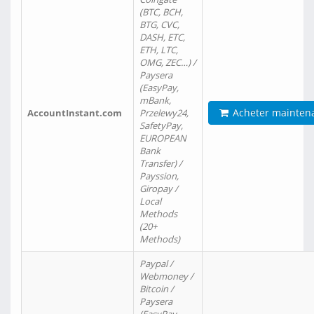
(BTC, BCH,
BTG, CVC,
DASH, ETC,
ETH, LTC,
OMG, ZEC…) /
Paysera
(EasyPay,
mBank,
Acheter mainten
AccountInstant.com
Przelewy24,
SafetyPay,
EUROPEAN
Bank
Transfer) /
Payssion,
Giropay /
Local
Methods
(20+
Methods)
Paypal /
Webmoney /
Bitcoin /
Paysera