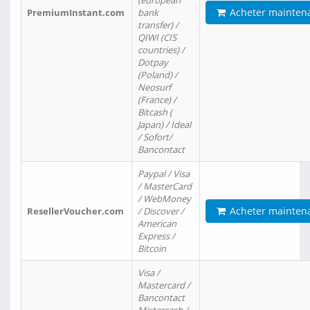
(european
Acheter mainten
PremiumInstant.com
bank
transfer) /
QIWI (CIS
countries) /
Dotpay
(Poland) /
Neosurf
(France) /
Bitcash (
Japan) / Ideal
/ Sofort/
Bancontact
Paypal / Visa
/ MasterCard
/ WebMoney
Acheter mainten
ResellerVoucher.com
/ Discover /
American
Express /
Bitcoin
Visa /
Mastercard /
Bancontact