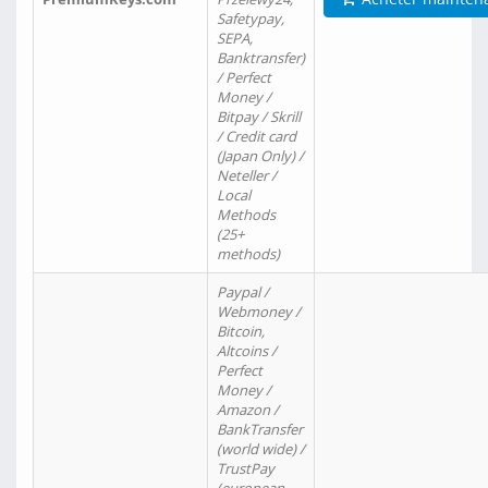
Safetypay,
SEPA,
Banktransfer)
/ Perfect
Money /
Bitpay / Skrill
/ Credit card
(Japan Only) /
Neteller /
Local
Methods
(25+
methods)
Paypal /
Webmoney /
Bitcoin,
Altcoins /
Perfect
Money /
Amazon /
BankTransfer
(world wide) /
TrustPay