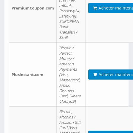
(EasyPay,
mBank,
Acheter mainten
PremiumCoupon.com
Przelewy24,
SafetyPay,
EUROPEAN
Bank
Transfer) /
Skrill
Bitcoin /
Perfect
Money /
Amazon
Payments
Acheter mainten
PlusInstant.com
(Visa,
Mastercard,
Amex,
Discover
Card, Diners
Club, JCB)
Bitcoin,
Altcoins /
Amazon Gift
Card (Visa,