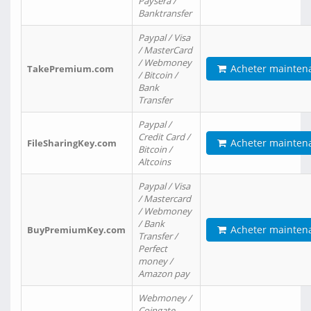
Paysera /
Banktransfer
Paypal / Visa
/ MasterCard
/ Webmoney
Acheter mainten
TakePremium.com
/ Bitcoin /
Bank
Transfer
Paypal /
Credit Card /
Acheter mainten
FileSharingKey.com
Bitcoin /
Altcoins
Paypal / Visa
/ Mastercard
/ Webmoney
/ Bank
Acheter mainten
BuyPremiumKey.com
Transfer /
Perfect
money /
Amazon pay
Webmoney /
Coingate