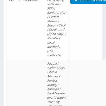
Safetypay,
SEPA,
Banktransfer)
/ Perfect
Money /
Bitpay / Skrill
/ Credit card
(Japan Only) /
Neteller /
Local
Methods
(25+
methods)
Paypal /
Webmoney /
Bitcoin,
Altcoins /
Perfect
Money /
Amazon /
BankTransfer
(world wide) /
TrustPay