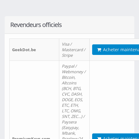
Revendeurs officiels
Visa /
Acheter mainten
GeekDot.be
Mastercard /
Stripe
Paypal /
Webmoney /
Bitcoin,
Altcoins
(BCH, BTG,
CVC, DASH,
DOGE, EOS,
ETC, ETH,
LTC, OMG,
SNT, ZEC…) /
Paysera
(Easypay,
Mbank,
Acheter mainten
PremiumKeys.com
Przelewy24,