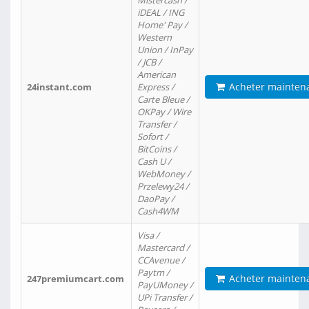
Mistercash /
iDEAL / ING
Home' Pay /
Western
Union / InPay
/ JCB /
American
Acheter mainten
24instant.com
Express /
Carte Bleue /
OKPay / Wire
Transfer /
Sofort /
BitCoins /
Cash U /
WebMoney /
Przelewy24 /
DaoPay /
Cash4WM
Visa /
Mastercard /
CCAvenue /
Paytm /
Acheter mainten
247premiumcart.com
PayUMoney /
UPi Transfer /