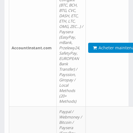
(BTC, BCH,
BTG, CVC,
DASH, ETC,
ETH, LTC,
OMG, ZEC…) /
Paysera
(EasyPay,
mBank,
Acheter mainten
AccountInstant.com
Przelewy24,
SafetyPay,
EUROPEAN
Bank
Transfer) /
Payssion,
Giropay /
Local
Methods
(20+
Methods)
Paypal /
Webmoney /
Bitcoin /
Paysera