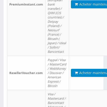
(european
Acheter mainten
PremiumInstant.com
bank
transfer) /
QIWI (CIS
countries) /
Dotpay
(Poland) /
Neosurf
(France) /
Bitcash (
Japan) / Ideal
/ Sofort/
Bancontact
Paypal / Visa
/ MasterCard
/ WebMoney
Acheter mainten
ResellerVoucher.com
/ Discover /
American
Express /
Bitcoin
Visa /
Mastercard /
Bancontact