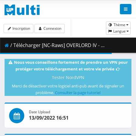
Thème
Inscription
Connexion
Langue
/ Télécharger [NC-Raws] OVERLORD IV - 11 (B-Global 3840x2160 HEVC AAC MKV) [B40C5FD1].mkv.001 ( 267.59 MB )
Nous vous conseillons fortement de prendre un VPN pour
protéger votre téléchargement et votre vie privée
Tester NordVPN
Merci de désactiver votre logiciel anti-pub avant de signaler un
problème.
Consulter la page tutoriel
Date Upload
13/09/2022 16:51