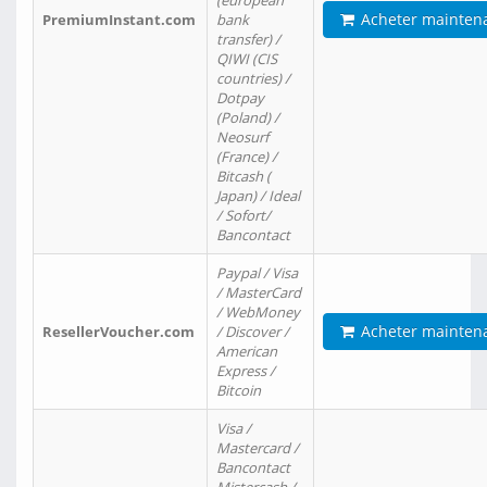
(european
Acheter mainten
PremiumInstant.com
bank
transfer) /
QIWI (CIS
countries) /
Dotpay
(Poland) /
Neosurf
(France) /
Bitcash (
Japan) / Ideal
/ Sofort/
Bancontact
Paypal / Visa
/ MasterCard
/ WebMoney
Acheter mainten
ResellerVoucher.com
/ Discover /
American
Express /
Bitcoin
Visa /
Mastercard /
Bancontact