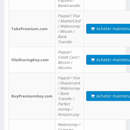
Paysera /
Banktransfer
Paypal / Visa
/ MasterCard
/ Webmoney
Acheter mainten
TakePremium.com
/ Bitcoin /
Bank
Transfer
Paypal /
Credit Card /
Acheter mainten
FileSharingKey.com
Bitcoin /
Altcoins
Paypal / Visa
/ Mastercard
/ Webmoney
/ Bank
Acheter mainten
BuyPremiumKey.com
Transfer /
Perfect
money /
Amazon pay
Webmoney /
Coingate