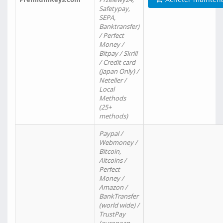
Safetypay,
SEPA,
Banktransfer)
/ Perfect
Money /
Bitpay / Skrill
/ Credit card
(Japan Only) /
Neteller /
Local
Methods
(25+
methods)
Paypal /
Webmoney /
Bitcoin,
Altcoins /
Perfect
Money /
Amazon /
BankTransfer
(world wide) /
TrustPay