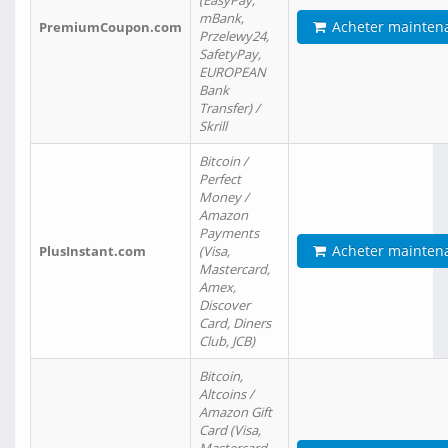
(EasyPay,
mBank,
Acheter mainten
PremiumCoupon.com
Przelewy24,
SafetyPay,
EUROPEAN
Bank
Transfer) /
Skrill
Bitcoin /
Perfect
Money /
Amazon
Payments
Acheter mainten
PlusInstant.com
(Visa,
Mastercard,
Amex,
Discover
Card, Diners
Club, JCB)
Bitcoin,
Altcoins /
Amazon Gift
Card (Visa,