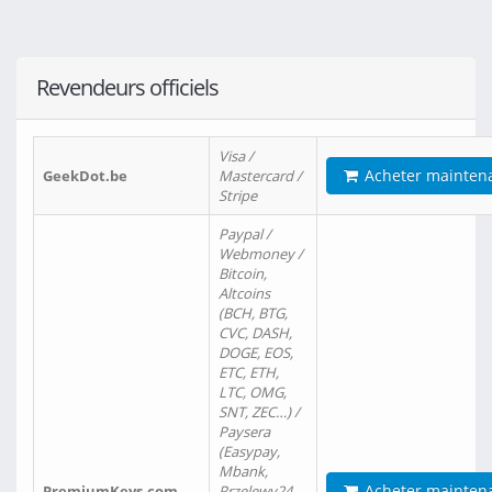
Revendeurs officiels
Visa /
Acheter mainten
GeekDot.be
Mastercard /
Stripe
Paypal /
Webmoney /
Bitcoin,
Altcoins
(BCH, BTG,
CVC, DASH,
DOGE, EOS,
ETC, ETH,
LTC, OMG,
SNT, ZEC…) /
Paysera
(Easypay,
Mbank,
Acheter mainten
PremiumKeys.com
Przelewy24,