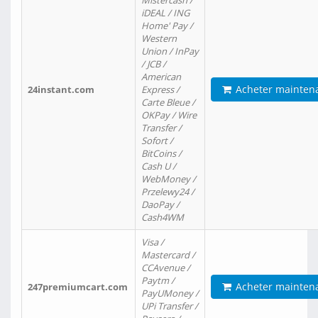
Mistercash /
iDEAL / ING
Home' Pay /
Western
Union / InPay
/ JCB /
American
Acheter mainten
24instant.com
Express /
Carte Bleue /
OKPay / Wire
Transfer /
Sofort /
BitCoins /
Cash U /
WebMoney /
Przelewy24 /
DaoPay /
Cash4WM
Visa /
Mastercard /
CCAvenue /
Paytm /
Acheter mainten
247premiumcart.com
PayUMoney /
UPi Transfer /