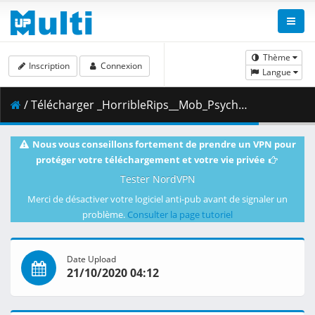
Thème
Inscription
Connexion
Langue
/ Télécharger _HorribleRips__Mob_Psycho_100_-_05__720p_.mkv.001 ( 356.03 MB )
Nous vous conseillons fortement de prendre un VPN pour
protéger votre téléchargement et votre vie privée
Tester NordVPN
Merci de désactiver votre logiciel anti-pub avant de signaler un
problème.
Consulter la page tutoriel
Date Upload
21/10/2020 04:12