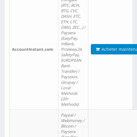
(BTC, BCH,
BTG, CVC,
DASH, ETC,
ETH, LTC,
OMG, ZEC…) /
Paysera
(EasyPay,
mBank,
Acheter mainten
AccountInstant.com
Przelewy24,
SafetyPay,
EUROPEAN
Bank
Transfer) /
Payssion,
Giropay /
Local
Methods
(20+
Methods)
Paypal /
Webmoney /
Bitcoin /
Paysera