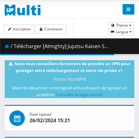
Thème
Inscription
Connexion
Langue
/ Télécharger [Almighty] Jujutsu Kaisen S2 - 14 [BD 1920x1080 x264 FLAC].mkv.004 ( 491.63 MB )
Nous vous conseillons fortement de prendre un VPN pour
protéger votre téléchargement et votre vie privée
Tester NordVPN
Merci de désactiver votre logiciel anti-pub avant de signaler un
problème.
Consulter la page tutoriel
Date Upload
26/02/2024 15:21