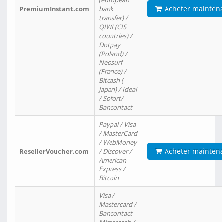
(european
Acheter mainten
PremiumInstant.com
bank
transfer) /
QIWI (CIS
countries) /
Dotpay
(Poland) /
Neosurf
(France) /
Bitcash (
Japan) / Ideal
/ Sofort/
Bancontact
Paypal / Visa
/ MasterCard
/ WebMoney
Acheter mainten
ResellerVoucher.com
/ Discover /
American
Express /
Bitcoin
Visa /
Mastercard /
Bancontact