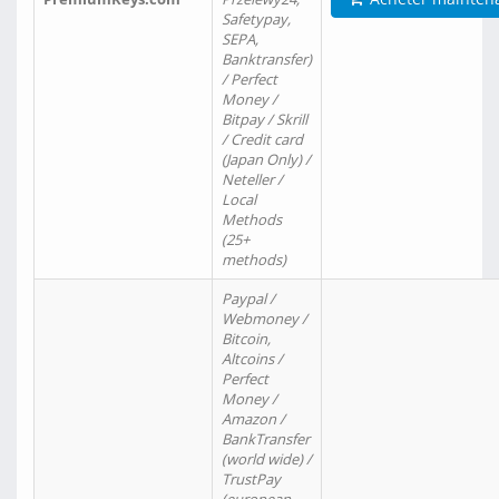
Safetypay,
SEPA,
Banktransfer)
/ Perfect
Money /
Bitpay / Skrill
/ Credit card
(Japan Only) /
Neteller /
Local
Methods
(25+
methods)
Paypal /
Webmoney /
Bitcoin,
Altcoins /
Perfect
Money /
Amazon /
BankTransfer
(world wide) /
TrustPay