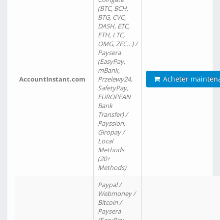
(BTC, BCH,
BTG, CVC,
DASH, ETC,
ETH, LTC,
OMG, ZEC…) /
Paysera
(EasyPay,
mBank,
Acheter mainten
AccountInstant.com
Przelewy24,
SafetyPay,
EUROPEAN
Bank
Transfer) /
Payssion,
Giropay /
Local
Methods
(20+
Methods)
Paypal /
Webmoney /
Bitcoin /
Paysera