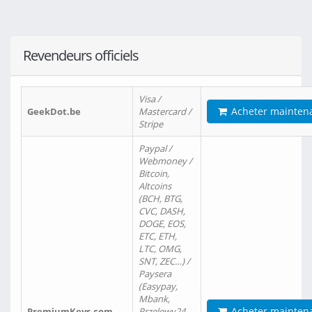
Revendeurs officiels
Visa /
Acheter mainten
GeekDot.be
Mastercard /
Stripe
Paypal /
Webmoney /
Bitcoin,
Altcoins
(BCH, BTG,
CVC, DASH,
DOGE, EOS,
ETC, ETH,
LTC, OMG,
SNT, ZEC…) /
Paysera
(Easypay,
Mbank,
Acheter mainten
PremiumKeys.com
Przelewy24,