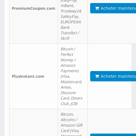
(EasyPay,
mBank,
Acheter mainten
PremiumCoupon.com
Przelewy24,
SafetyPay,
EUROPEAN
Bank
Transfer) /
Skrill
Bitcoin /
Perfect
Money /
Amazon
Payments
Acheter mainten
PlusInstant.com
(Visa,
Mastercard,
Amex,
Discover
Card, Diners
Club, JCB)
Bitcoin,
Altcoins /
Amazon Gift
Card (Visa,