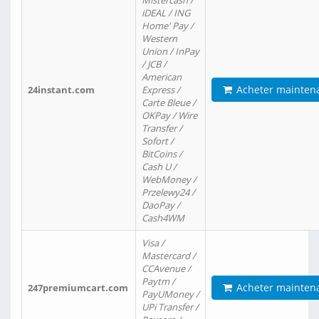
Mistercash /
iDEAL / ING
Home' Pay /
Western
Union / InPay
/ JCB /
American
Acheter mainten
24instant.com
Express /
Carte Bleue /
OKPay / Wire
Transfer /
Sofort /
BitCoins /
Cash U /
WebMoney /
Przelewy24 /
DaoPay /
Cash4WM
Visa /
Mastercard /
CCAvenue /
Paytm /
Acheter mainten
247premiumcart.com
PayUMoney /
UPi Transfer /