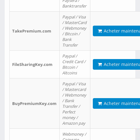
Paysera /
Banktransfer
Paypal / Visa
/ MasterCard
/ Webmoney
Acheter mainten
TakePremium.com
/ Bitcoin /
Bank
Transfer
Paypal /
Credit Card /
Acheter mainten
FileSharingKey.com
Bitcoin /
Altcoins
Paypal / Visa
/ Mastercard
/ Webmoney
/ Bank
Acheter mainten
BuyPremiumKey.com
Transfer /
Perfect
money /
Amazon pay
Webmoney /
Coingate