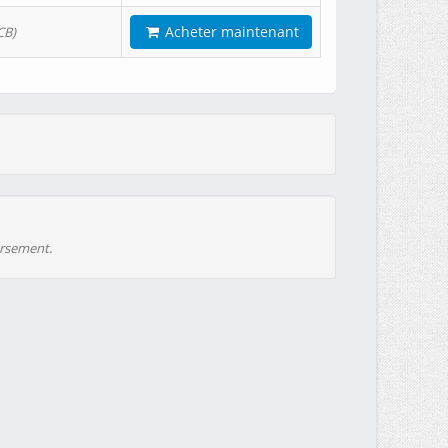
Acheter maintenant
CB)
ursement.