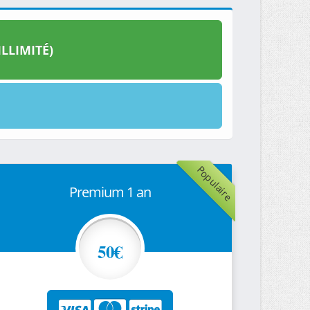
LLIMITÉ)
Populaire
Premium 1 an
50€