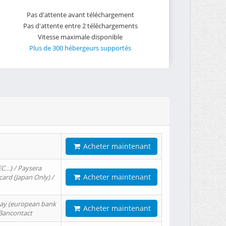
Pas d'attente avant téléchargement
Pas d'attente entre 2 téléchargements
Vitesse maximale disponible
Plus de 300 hébergeurs supportés
Acheter maintenant
EC…) / Paysera
Acheter maintenant
card (Japan Only) /
tPay (european bank
Acheter maintenant
/ Bancontact