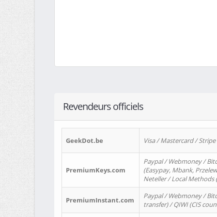
Revendeurs officiels
GeekDot.be
Visa / Mastercard / Stripe
Paypal / Webmoney / Bitc
PremiumKeys.com
(Easypay, Mbank, Przelewy2
Neteller / Local Methods
Paypal / Webmoney / Bitc
PremiumInstant.com
transfer) / QIWI (CIS coun