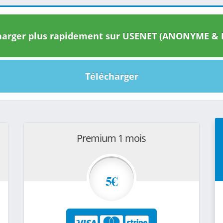
arger plus rapidement sur USENET (ANONYME & I
Télécharger
Premium 1 mois
5€