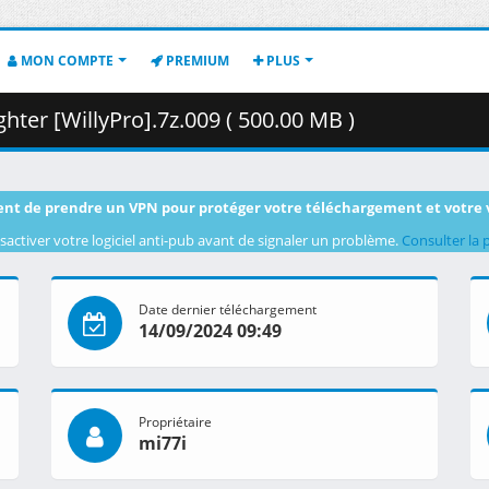
MON COMPTE
PREMIUM
PLUS
ter [WillyPro].7z.009 ( 500.00 MB )
nt de prendre un VPN pour protéger votre téléchargement et votre 
sactiver votre logiciel anti-pub avant de signaler un problème.
Consulter la 
Date dernier téléchargement
14/09/2024 09:49
Propriétaire
mi77i