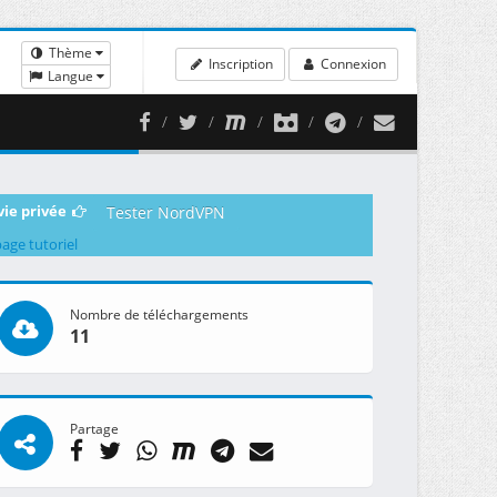
Thème
Inscription
Connexion
Langue
vie privée
Tester NordVPN
page tutoriel
Nombre de téléchargements
11
Partage