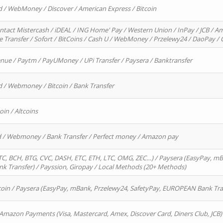
d / WebMoney / Discover / American Express / Bitcoin
ntact Mistercash / iDEAL / ING Home' Pay / Western Union / InPay / JCB / Am
re Transfer / Sofort / BitCoins / Cash U / WebMoney / Przelewy24 / DaoPay 
enue / Paytm / PayUMoney / UPi Transfer / Paysera / Banktransfer
d / Webmoney / Bitcoin / Bank Transfer
oin / Altcoins
rd / Webmoney / Bank Transfer / Perfect money / Amazon pay
, BCH, BTG, CVC, DASH, ETC, ETH, LTC, OMG, ZEC…) / Paysera (EasyPay, mB
 Transfer) / Payssion, Giropay / Local Methods (20+ Methods)
oin / Paysera (EasyPay, mBank, Przelewy24, SafetyPay, EUROPEAN Bank Transf
 Amazon Payments (Visa, Mastercard, Amex, Discover Card, Diners Club, JCB)