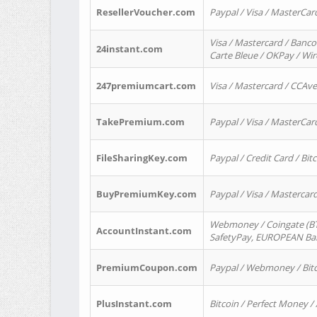
ResellerVoucher.com
Paypal / Visa / MasterCar
Visa / Mastercard / Banco
24instant.com
Carte Bleue / OKPay / Wi
247premiumcart.com
Visa / Mastercard / CCAv
TakePremium.com
Paypal / Visa / MasterCar
FileSharingKey.com
Paypal / Credit Card / Bitc
BuyPremiumKey.com
Paypal / Visa / Masterca
Webmoney / Coingate (BTC
AccountInstant.com
SafetyPay, EUROPEAN Bank
PremiumCoupon.com
Paypal / Webmoney / Bitc
PlusInstant.com
Bitcoin / Perfect Money /