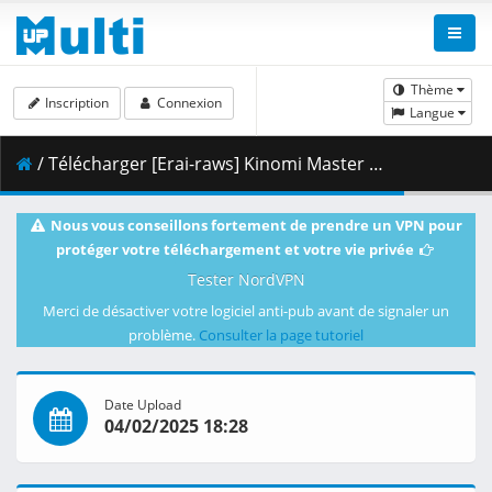
Thème
Inscription
Connexion
Langue
/ Télécharger [Erai-raws] Kinomi Master - 06 [720p CR WEB-DL AVC AAC][MultiSub][3A1F26FB].mkv.002 ( 350.47 MB )
Nous vous conseillons fortement de prendre un VPN pour
protéger votre téléchargement et votre vie privée
Tester NordVPN
Merci de désactiver votre logiciel anti-pub avant de signaler un
problème.
Consulter la page tutoriel
Date Upload
04/02/2025 18:28