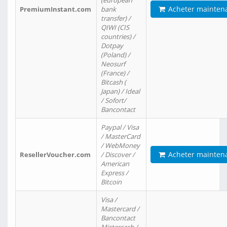
(european
Acheter mainten
PremiumInstant.com
bank
transfer) /
QIWI (CIS
countries) /
Dotpay
(Poland) /
Neosurf
(France) /
Bitcash (
Japan) / Ideal
/ Sofort/
Bancontact
Paypal / Visa
/ MasterCard
/ WebMoney
Acheter mainten
ResellerVoucher.com
/ Discover /
American
Express /
Bitcoin
Visa /
Mastercard /
Bancontact