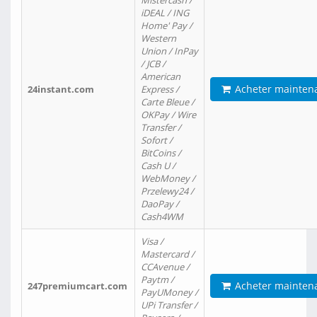
Mistercash /
iDEAL / ING
Home' Pay /
Western
Union / InPay
/ JCB /
American
Acheter mainten
24instant.com
Express /
Carte Bleue /
OKPay / Wire
Transfer /
Sofort /
BitCoins /
Cash U /
WebMoney /
Przelewy24 /
DaoPay /
Cash4WM
Visa /
Mastercard /
CCAvenue /
Paytm /
Acheter mainten
247premiumcart.com
PayUMoney /
UPi Transfer /