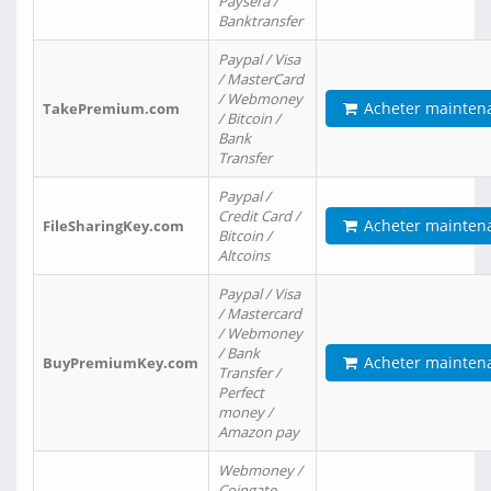
Paysera /
Banktransfer
Paypal / Visa
/ MasterCard
/ Webmoney
Acheter mainten
TakePremium.com
/ Bitcoin /
Bank
Transfer
Paypal /
Credit Card /
Acheter mainten
FileSharingKey.com
Bitcoin /
Altcoins
Paypal / Visa
/ Mastercard
/ Webmoney
/ Bank
Acheter mainten
BuyPremiumKey.com
Transfer /
Perfect
money /
Amazon pay
Webmoney /
Coingate