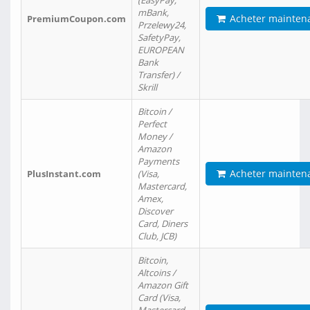
(EasyPay,
mBank,
Acheter mainten
PremiumCoupon.com
Przelewy24,
SafetyPay,
EUROPEAN
Bank
Transfer) /
Skrill
Bitcoin /
Perfect
Money /
Amazon
Payments
Acheter mainten
PlusInstant.com
(Visa,
Mastercard,
Amex,
Discover
Card, Diners
Club, JCB)
Bitcoin,
Altcoins /
Amazon Gift
Card (Visa,