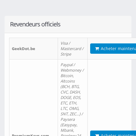
Revendeurs officiels
Visa /
Acheter mainten
GeekDot.be
Mastercard /
Stripe
Paypal /
Webmoney /
Bitcoin,
Altcoins
(BCH, BTG,
CVC, DASH,
DOGE, EOS,
ETC, ETH,
LTC, OMG,
SNT, ZEC…) /
Paysera
(Easypay,
Mbank,
Acheter mainten
PremiumKeys.com
Przelewy24,