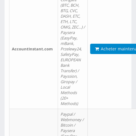
(BTC, BCH,
BTG, CVC,
DASH, ETC,
ETH, LTC,
OMG, ZEC…) /
Paysera
(EasyPay,
mBank,
Acheter mainten
AccountInstant.com
Przelewy24,
SafetyPay,
EUROPEAN
Bank
Transfer) /
Payssion,
Giropay /
Local
Methods
(20+
Methods)
Paypal /
Webmoney /
Bitcoin /
Paysera