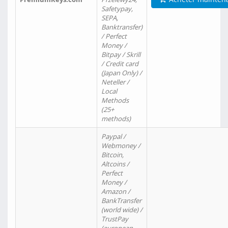
Safetypay,
SEPA,
Banktransfer)
/ Perfect
Money /
Bitpay / Skrill
/ Credit card
(Japan Only) /
Neteller /
Local
Methods
(25+
methods)
Paypal /
Webmoney /
Bitcoin,
Altcoins /
Perfect
Money /
Amazon /
BankTransfer
(world wide) /
TrustPay