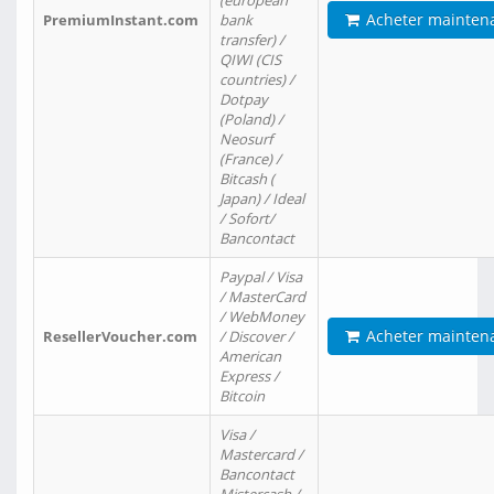
(european
Acheter mainten
PremiumInstant.com
bank
transfer) /
QIWI (CIS
countries) /
Dotpay
(Poland) /
Neosurf
(France) /
Bitcash (
Japan) / Ideal
/ Sofort/
Bancontact
Paypal / Visa
/ MasterCard
/ WebMoney
Acheter mainten
ResellerVoucher.com
/ Discover /
American
Express /
Bitcoin
Visa /
Mastercard /
Bancontact