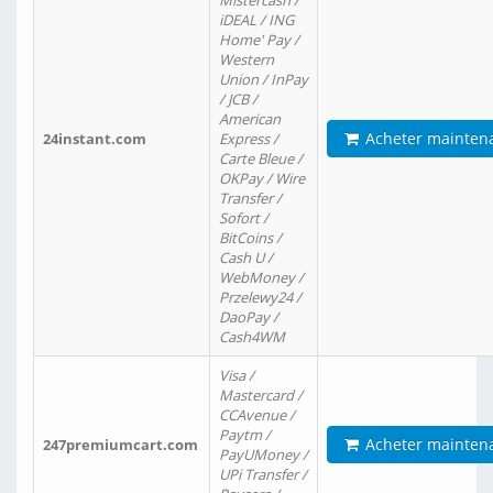
Mistercash /
iDEAL / ING
Home' Pay /
Western
Union / InPay
/ JCB /
American
Acheter mainten
24instant.com
Express /
Carte Bleue /
OKPay / Wire
Transfer /
Sofort /
BitCoins /
Cash U /
WebMoney /
Przelewy24 /
DaoPay /
Cash4WM
Visa /
Mastercard /
CCAvenue /
Paytm /
Acheter mainten
247premiumcart.com
PayUMoney /
UPi Transfer /