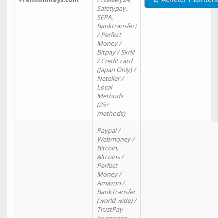
Safetypay,
SEPA,
Banktransfer)
/ Perfect
Money /
Bitpay / Skrill
/ Credit card
(Japan Only) /
Neteller /
Local
Methods
(25+
methods)
Paypal /
Webmoney /
Bitcoin,
Altcoins /
Perfect
Money /
Amazon /
BankTransfer
(world wide) /
TrustPay