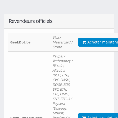
Revendeurs officiels
Visa /
Acheter mainten
GeekDot.be
Mastercard /
Stripe
Paypal /
Webmoney /
Bitcoin,
Altcoins
(BCH, BTG,
CVC, DASH,
DOGE, EOS,
ETC, ETH,
LTC, OMG,
SNT, ZEC…) /
Paysera
(Easypay,
Mbank,
Acheter mainten
PremiumKeys.com
Przelewy24,