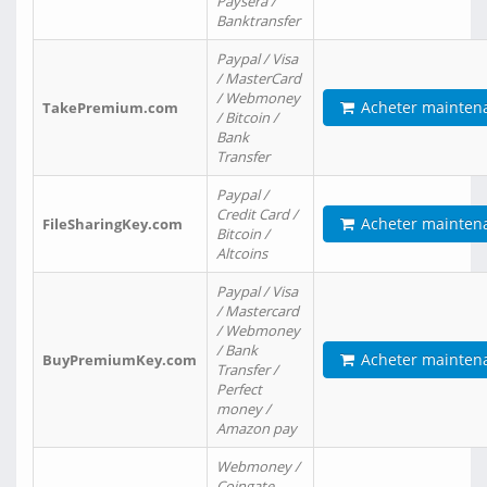
Paysera /
Banktransfer
Paypal / Visa
/ MasterCard
/ Webmoney
Acheter mainten
TakePremium.com
/ Bitcoin /
Bank
Transfer
Paypal /
Credit Card /
Acheter mainten
FileSharingKey.com
Bitcoin /
Altcoins
Paypal / Visa
/ Mastercard
/ Webmoney
/ Bank
Acheter mainten
BuyPremiumKey.com
Transfer /
Perfect
money /
Amazon pay
Webmoney /
Coingate