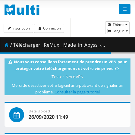
Thème
Inscription
Connexion
Langue
/ Télécharger _ReMux__Made_in_Abyss_-_Dawn_of_the_Deep_Soul_BD__1080p__HEVC__FLAC5.1_.mkv.006 ( 447.54 MB )
Nous vous conseillons fortement de prendre un VPN pour
protéger votre téléchargement et votre vie privée
Tester NordVPN
Merci de désactiver votre logiciel anti-pub avant de signaler un
problème.
Consulter la page tutoriel
Date Upload
26/09/2020 11:49