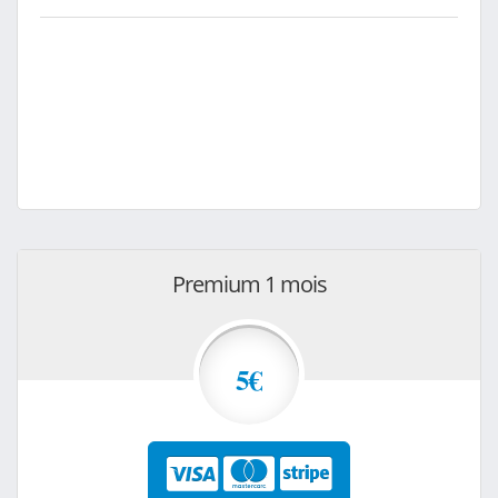
Premium 1 mois
5€