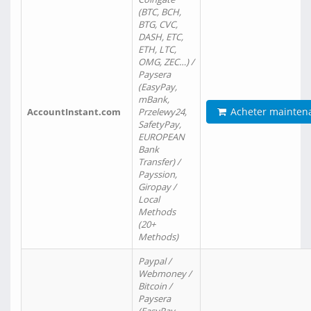
(BTC, BCH,
BTG, CVC,
DASH, ETC,
ETH, LTC,
OMG, ZEC…) /
Paysera
(EasyPay,
mBank,
Acheter mainten
AccountInstant.com
Przelewy24,
SafetyPay,
EUROPEAN
Bank
Transfer) /
Payssion,
Giropay /
Local
Methods
(20+
Methods)
Paypal /
Webmoney /
Bitcoin /
Paysera