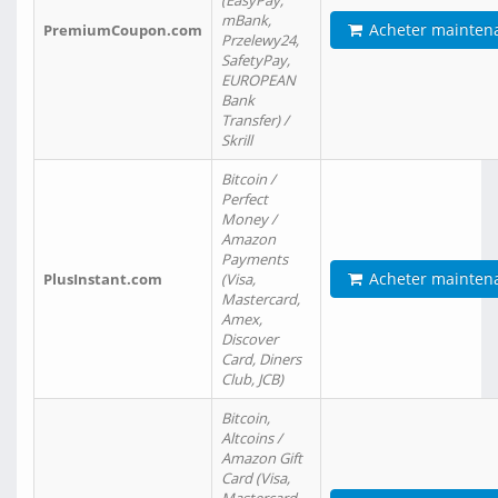
(EasyPay,
mBank,
Acheter mainten
PremiumCoupon.com
Przelewy24,
SafetyPay,
EUROPEAN
Bank
Transfer) /
Skrill
Bitcoin /
Perfect
Money /
Amazon
Payments
Acheter mainten
PlusInstant.com
(Visa,
Mastercard,
Amex,
Discover
Card, Diners
Club, JCB)
Bitcoin,
Altcoins /
Amazon Gift
Card (Visa,