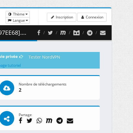
Thème
Inscription
Connexion
Langue
56.09 MB )
vie privée
Tester NordVPN
page tutoriel
Nombre de téléchargements
2
Partage