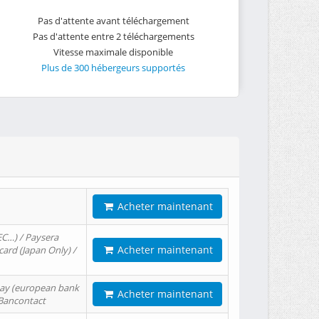
Pas d'attente avant téléchargement
Pas d'attente entre 2 téléchargements
Vitesse maximale disponible
Plus de 300 hébergeurs supportés
Acheter maintenant
EC…) / Paysera
Acheter maintenant
card (Japan Only) /
tPay (european bank
Acheter maintenant
/ Bancontact