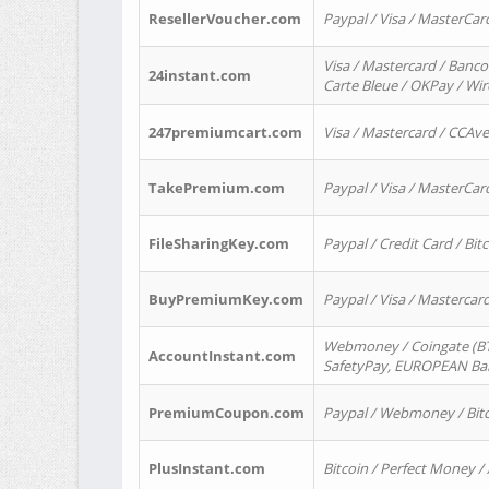
ResellerVoucher.com
Paypal / Visa / MasterCar
Visa / Mastercard / Banco
24instant.com
Carte Bleue / OKPay / Wi
247premiumcart.com
Visa / Mastercard / CCAv
TakePremium.com
Paypal / Visa / MasterCar
FileSharingKey.com
Paypal / Credit Card / Bitc
BuyPremiumKey.com
Paypal / Visa / Masterca
Webmoney / Coingate (BTC
AccountInstant.com
SafetyPay, EUROPEAN Bank
PremiumCoupon.com
Paypal / Webmoney / Bitc
PlusInstant.com
Bitcoin / Perfect Money /