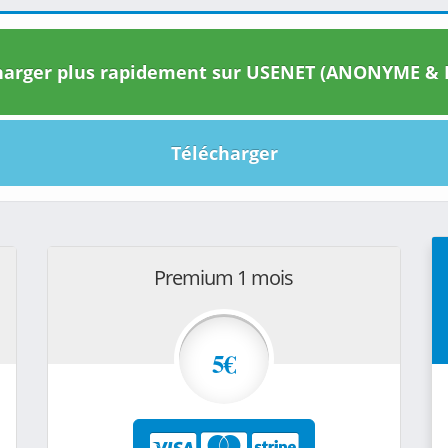
arger plus rapidement sur USENET (ANONYME & I
Télécharger
Premium 1 mois
5€