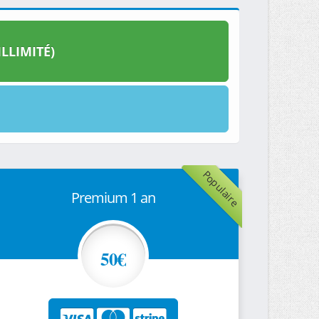
LLIMITÉ)
Populaire
Premium 1 an
50€