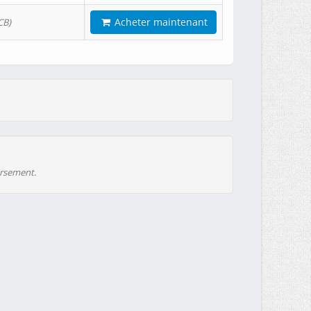
Acheter maintenant
CB)
ursement.