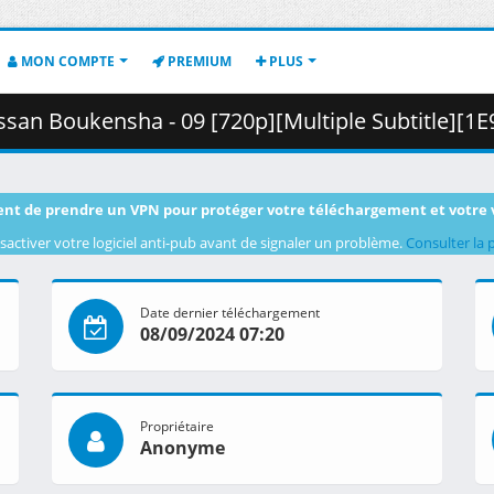
MON COMPTE
PREMIUM
PLUS
kensha - 09 [720p][Multiple Subtitle][1E97EE68].mkv.001 ( 3
nt de prendre un VPN pour protéger votre téléchargement et votre 
sactiver votre logiciel anti-pub avant de signaler un problème.
Consulter la 
Date dernier téléchargement
08/09/2024 07:20
Propriétaire
Anonyme