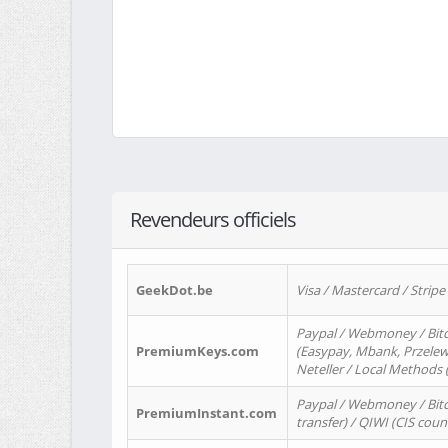
Revendeurs officiels
GeekDot.be
Visa / Mastercard / Stripe
Paypal / Webmoney / Bitc
PremiumKeys.com
(Easypay, Mbank, Przelewy2
Neteller / Local Methods
Paypal / Webmoney / Bitc
PremiumInstant.com
transfer) / QIWI (CIS coun