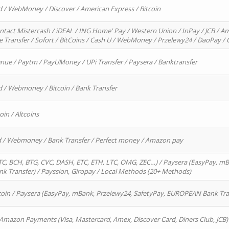
d / WebMoney / Discover / American Express / Bitcoin
ntact Mistercash / iDEAL / ING Home' Pay / Western Union / InPay / JCB / Am
re Transfer / Sofort / BitCoins / Cash U / WebMoney / Przelewy24 / DaoPay 
enue / Paytm / PayUMoney / UPi Transfer / Paysera / Banktransfer
d / Webmoney / Bitcoin / Bank Transfer
oin / Altcoins
rd / Webmoney / Bank Transfer / Perfect money / Amazon pay
, BCH, BTG, CVC, DASH, ETC, ETH, LTC, OMG, ZEC…) / Paysera (EasyPay, mB
 Transfer) / Payssion, Giropay / Local Methods (20+ Methods)
oin / Paysera (EasyPay, mBank, Przelewy24, SafetyPay, EUROPEAN Bank Transf
 Amazon Payments (Visa, Mastercard, Amex, Discover Card, Diners Club, JCB)