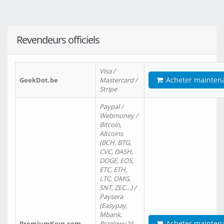
Revendeurs officiels
Visa /
Acheter mainten
GeekDot.be
Mastercard /
Stripe
Paypal /
Webmoney /
Bitcoin,
Altcoins
(BCH, BTG,
CVC, DASH,
DOGE, EOS,
ETC, ETH,
LTC, OMG,
SNT, ZEC…) /
Paysera
(Easypay,
Mbank,
Acheter mainten
PremiumKeys.com
Przelewy24,