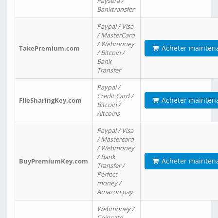
Paysera /
Banktransfer
Paypal / Visa
/ MasterCard
/ Webmoney
Acheter mainten
TakePremium.com
/ Bitcoin /
Bank
Transfer
Paypal /
Credit Card /
Acheter mainten
FileSharingKey.com
Bitcoin /
Altcoins
Paypal / Visa
/ Mastercard
/ Webmoney
/ Bank
Acheter mainten
BuyPremiumKey.com
Transfer /
Perfect
money /
Amazon pay
Webmoney /
Coingate