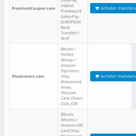
(EasyPay,
mBank,
Acheter mainten
PremiumCoupon.com
Przelewy24,
SafetyPay,
EUROPEAN
Bank
Transfer) /
Skrill
Bitcoin /
Perfect
Money /
Amazon
Payments
Acheter mainten
PlusInstant.com
(Visa,
Mastercard,
Amex,
Discover
Card, Diners
Club, JCB)
Bitcoin,
Altcoins /
Amazon Gift
Card (Visa,