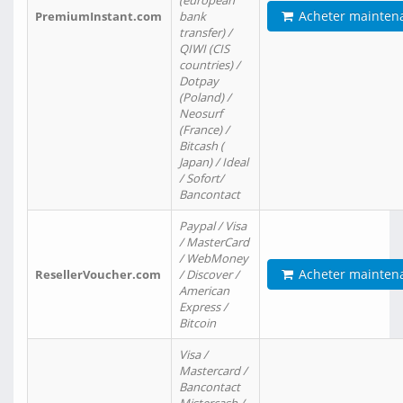
(european
Acheter mainten
PremiumInstant.com
bank
transfer) /
QIWI (CIS
countries) /
Dotpay
(Poland) /
Neosurf
(France) /
Bitcash (
Japan) / Ideal
/ Sofort/
Bancontact
Paypal / Visa
/ MasterCard
/ WebMoney
Acheter mainten
ResellerVoucher.com
/ Discover /
American
Express /
Bitcoin
Visa /
Mastercard /
Bancontact