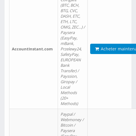
(BTC, BCH,
BTG, CVC,
DASH, ETC,
ETH, LTC,
OMG, ZEC…) /
Paysera
(EasyPay,
mBank,
Acheter mainten
AccountInstant.com
Przelewy24,
SafetyPay,
EUROPEAN
Bank
Transfer) /
Payssion,
Giropay /
Local
Methods
(20+
Methods)
Paypal /
Webmoney /
Bitcoin /
Paysera