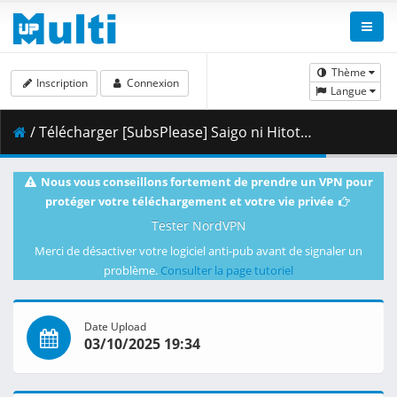
Thème
Inscription
Connexion
Langue
/ Télécharger [SubsPlease] Saigo ni Hitotsu dake Onegai Shitemo Yoroshii Deshou ka - 01 (1080p) [95B85377].mkv.002 ( 459.78 MB )
Nous vous conseillons fortement de prendre un VPN pour
protéger votre téléchargement et votre vie privée
Tester NordVPN
Merci de désactiver votre logiciel anti-pub avant de signaler un
problème.
Consulter la page tutoriel
Date Upload
03/10/2025 19:34