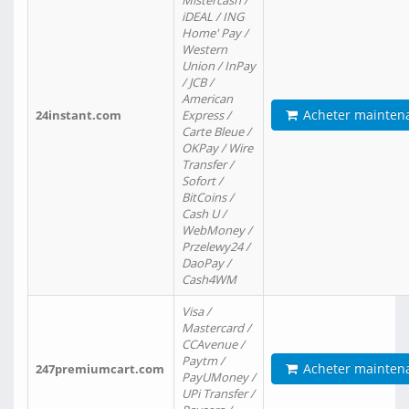
Mistercash /
iDEAL / ING
Home' Pay /
Western
Union / InPay
/ JCB /
American
Acheter mainten
24instant.com
Express /
Carte Bleue /
OKPay / Wire
Transfer /
Sofort /
BitCoins /
Cash U /
WebMoney /
Przelewy24 /
DaoPay /
Cash4WM
Visa /
Mastercard /
CCAvenue /
Paytm /
Acheter mainten
247premiumcart.com
PayUMoney /
UPi Transfer /