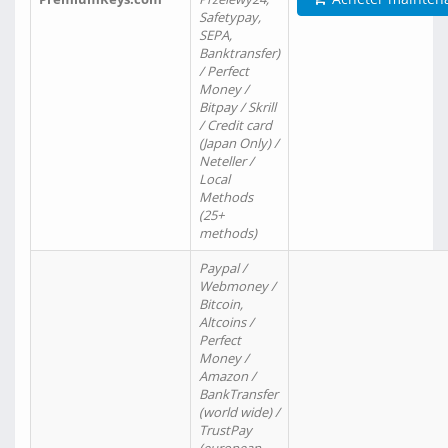
Safetypay,
SEPA,
Banktransfer)
/ Perfect
Money /
Bitpay / Skrill
/ Credit card
(Japan Only) /
Neteller /
Local
Methods
(25+
methods)
Paypal /
Webmoney /
Bitcoin,
Altcoins /
Perfect
Money /
Amazon /
BankTransfer
(world wide) /
TrustPay