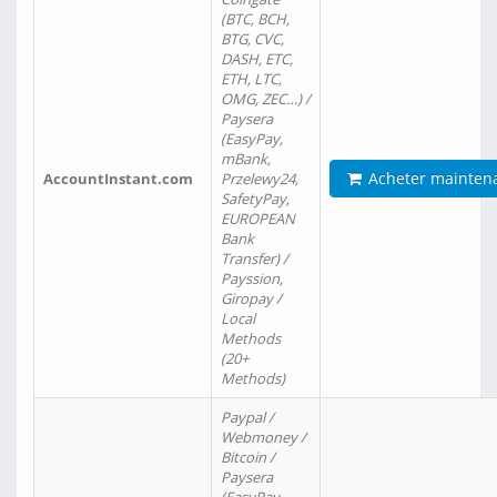
(BTC, BCH,
BTG, CVC,
DASH, ETC,
ETH, LTC,
OMG, ZEC…) /
Paysera
(EasyPay,
mBank,
Acheter mainten
AccountInstant.com
Przelewy24,
SafetyPay,
EUROPEAN
Bank
Transfer) /
Payssion,
Giropay /
Local
Methods
(20+
Methods)
Paypal /
Webmoney /
Bitcoin /
Paysera