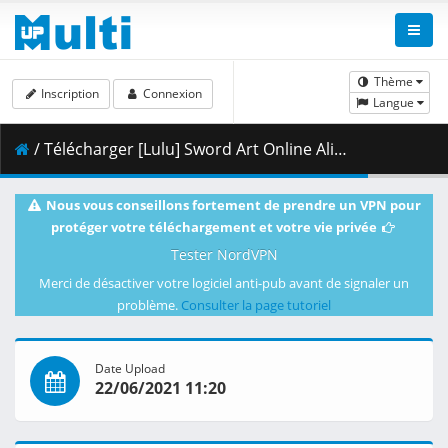
Thème
Inscription
Connexion
Langue
/ Télécharger [Lulu] Sword Art Online Alicization - War of Underworld - 05 [BD 1080p Hi10 FLAC][Dual-Audio] .mkv.003 ( 471.48 MB )
Nous vous conseillons fortement de prendre un VPN pour
protéger votre téléchargement et votre vie privée
Tester NordVPN
Merci de désactiver votre logiciel anti-pub avant de signaler un
problème.
Consulter la page tutoriel
Date Upload
22/06/2021 11:20