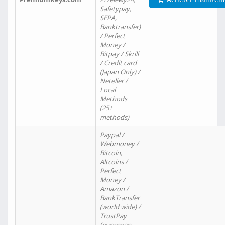
Safetypay,
SEPA,
Banktransfer)
/ Perfect
Money /
Bitpay / Skrill
/ Credit card
(Japan Only) /
Neteller /
Local
Methods
(25+
methods)
Paypal /
Webmoney /
Bitcoin,
Altcoins /
Perfect
Money /
Amazon /
BankTransfer
(world wide) /
TrustPay