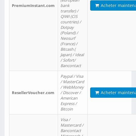
(european
Acheter mainten
PremiumInstant.com
bank
transfer) /
QIWI (CIS
countries) /
Dotpay
(Poland) /
Neosurf
(France) /
Bitcash (
Japan) / Ideal
/ Sofort/
Bancontact
Paypal / Visa
/ MasterCard
/ WebMoney
Acheter mainten
ResellerVoucher.com
/ Discover /
American
Express /
Bitcoin
Visa /
Mastercard /
Bancontact