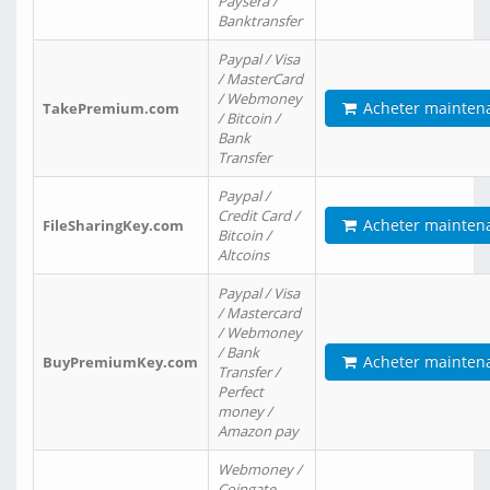
Paysera /
Banktransfer
Paypal / Visa
/ MasterCard
/ Webmoney
Acheter mainten
TakePremium.com
/ Bitcoin /
Bank
Transfer
Paypal /
Credit Card /
Acheter mainten
FileSharingKey.com
Bitcoin /
Altcoins
Paypal / Visa
/ Mastercard
/ Webmoney
/ Bank
Acheter mainten
BuyPremiumKey.com
Transfer /
Perfect
money /
Amazon pay
Webmoney /
Coingate