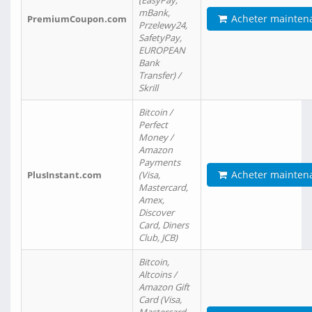
(EasyPay,
mBank,
Acheter mainten
PremiumCoupon.com
Przelewy24,
SafetyPay,
EUROPEAN
Bank
Transfer) /
Skrill
Bitcoin /
Perfect
Money /
Amazon
Payments
Acheter mainten
PlusInstant.com
(Visa,
Mastercard,
Amex,
Discover
Card, Diners
Club, JCB)
Bitcoin,
Altcoins /
Amazon Gift
Card (Visa,