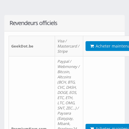
Revendeurs officiels
Visa /
Acheter mainten
GeekDot.be
Mastercard /
Stripe
Paypal /
Webmoney /
Bitcoin,
Altcoins
(BCH, BTG,
CVC, DASH,
DOGE, EOS,
ETC, ETH,
LTC, OMG,
SNT, ZEC…) /
Paysera
(Easypay,
Mbank,
Acheter mainten
PremiumKeys.com
Przelewy24,