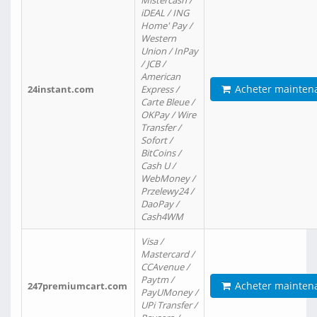
Mistercash /
iDEAL / ING
Home' Pay /
Western
Union / InPay
/ JCB /
American
Acheter mainten
24instant.com
Express /
Carte Bleue /
OKPay / Wire
Transfer /
Sofort /
BitCoins /
Cash U /
WebMoney /
Przelewy24 /
DaoPay /
Cash4WM
Visa /
Mastercard /
CCAvenue /
Paytm /
Acheter mainten
247premiumcart.com
PayUMoney /
UPi Transfer /