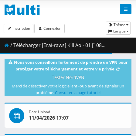
Thème
Inscription
Connexion
Langue
/ Télécharger [Erai-raws] Kill Ao - 01 [1080p CR WEB-DL AVC AAC][MultiSub][562C3772].mkv.003 ( 462.96 MB )
Nous vous conseillons fortement de prendre un VPN pour
protéger votre téléchargement et votre vie privée
Tester NordVPN
Merci de désactiver votre logiciel anti-pub avant de signaler un
problème.
Consulter la page tutoriel
Date Upload
11/04/2026 17:07