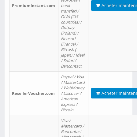
(european
Acheter mainten
PremiumInstant.com
bank
transfer) /
QIWI (CIS
countries) /
Dotpay
(Poland) /
Neosurf
(France) /
Bitcash (
Japan) / Ideal
/ Sofort/
Bancontact
Paypal / Visa
/ MasterCard
/ WebMoney
Acheter mainten
ResellerVoucher.com
/ Discover /
American
Express /
Bitcoin
Visa /
Mastercard /
Bancontact