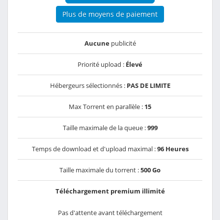
Plus de moyens de paiement
Aucune
publicité
Priorité upload :
Élevé
Hébergeurs sélectionnés :
PAS DE LIMITE
Max Torrent en parallèle :
15
Taille maximale de la queue :
999
Temps de download et d'upload maximal :
96 Heures
Taille maximale du torrent :
500 Go
Téléchargement premium illimité
Pas d'attente avant téléchargement