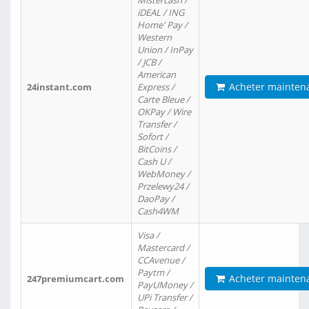
Mistercash /
iDEAL / ING
Home' Pay /
Western
Union / InPay
/ JCB /
American
Acheter mainten
24instant.com
Express /
Carte Bleue /
OKPay / Wire
Transfer /
Sofort /
BitCoins /
Cash U /
WebMoney /
Przelewy24 /
DaoPay /
Cash4WM
Visa /
Mastercard /
CCAvenue /
Paytm /
Acheter mainten
247premiumcart.com
PayUMoney /
UPi Transfer /