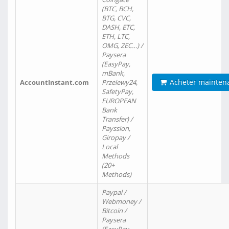
(BTC, BCH,
BTG, CVC,
DASH, ETC,
ETH, LTC,
OMG, ZEC…) /
Paysera
(EasyPay,
mBank,
Acheter mainten
AccountInstant.com
Przelewy24,
SafetyPay,
EUROPEAN
Bank
Transfer) /
Payssion,
Giropay /
Local
Methods
(20+
Methods)
Paypal /
Webmoney /
Bitcoin /
Paysera