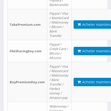
Paysera /
Banktransfer
Paypal / Visa
/ MasterCard
/ Webmoney
Acheter mainten
TakePremium.com
/ Bitcoin /
Bank
Transfer
Paypal /
Credit Card /
Acheter mainten
FileSharingKey.com
Bitcoin /
Altcoins
Paypal / Visa
/ Mastercard
/ Webmoney
/ Bank
Acheter mainten
BuyPremiumKey.com
Transfer /
Perfect
money /
Amazon pay
Webmoney /
Coingate