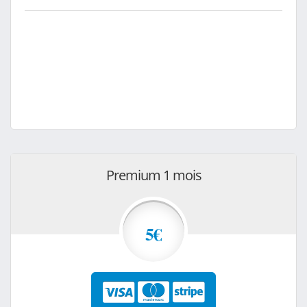
Premium 1 mois
5€