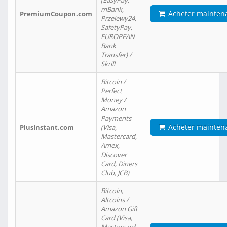
(EasyPay,
mBank,
Acheter mainten
PremiumCoupon.com
Przelewy24,
SafetyPay,
EUROPEAN
Bank
Transfer) /
Skrill
Bitcoin /
Perfect
Money /
Amazon
Payments
Acheter mainten
PlusInstant.com
(Visa,
Mastercard,
Amex,
Discover
Card, Diners
Club, JCB)
Bitcoin,
Altcoins /
Amazon Gift
Card (Visa,