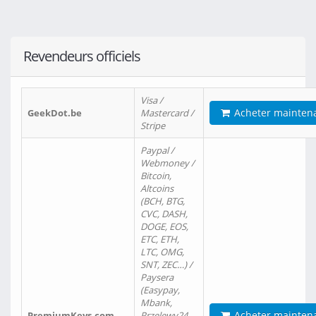
Revendeurs officiels
Visa /
Acheter mainten
GeekDot.be
Mastercard /
Stripe
Paypal /
Webmoney /
Bitcoin,
Altcoins
(BCH, BTG,
CVC, DASH,
DOGE, EOS,
ETC, ETH,
LTC, OMG,
SNT, ZEC…) /
Paysera
(Easypay,
Mbank,
Acheter mainten
PremiumKeys.com
Przelewy24,