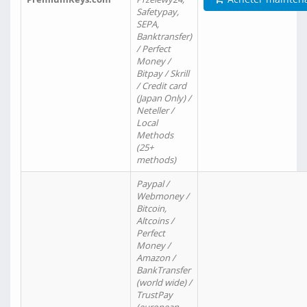
Safetypay,
SEPA,
Banktransfer)
/ Perfect
Money /
Bitpay / Skrill
/ Credit card
(Japan Only) /
Neteller /
Local
Methods
(25+
methods)
Paypal /
Webmoney /
Bitcoin,
Altcoins /
Perfect
Money /
Amazon /
BankTransfer
(world wide) /
TrustPay