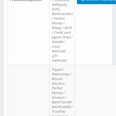
Safetypay,
SEPA,
Banktransfer)
/ Perfect
Money /
Bitpay / Skrill
/ Credit card
(Japan Only) /
Neteller /
Local
Methods
(25+
methods)
Paypal /
Webmoney /
Bitcoin,
Altcoins /
Perfect
Money /
Amazon /
BankTransfer
(world wide) /
TrustPay