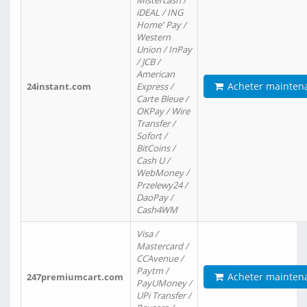
Mistercash /
iDEAL / ING
Home' Pay /
Western
Union / InPay
/ JCB /
American
Acheter mainten
24instant.com
Express /
Carte Bleue /
OKPay / Wire
Transfer /
Sofort /
BitCoins /
Cash U /
WebMoney /
Przelewy24 /
DaoPay /
Cash4WM
Visa /
Mastercard /
CCAvenue /
Paytm /
Acheter mainten
247premiumcart.com
PayUMoney /
UPi Transfer /