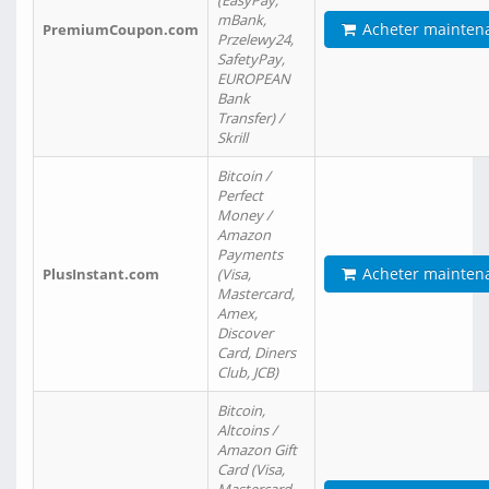
(EasyPay,
mBank,
Acheter mainten
PremiumCoupon.com
Przelewy24,
SafetyPay,
EUROPEAN
Bank
Transfer) /
Skrill
Bitcoin /
Perfect
Money /
Amazon
Payments
Acheter mainten
PlusInstant.com
(Visa,
Mastercard,
Amex,
Discover
Card, Diners
Club, JCB)
Bitcoin,
Altcoins /
Amazon Gift
Card (Visa,