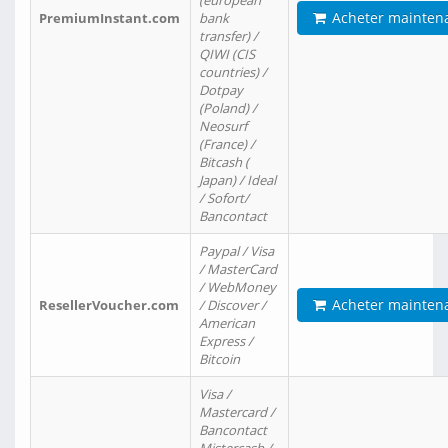
(european
Acheter mainten
PremiumInstant.com
bank
transfer) /
QIWI (CIS
countries) /
Dotpay
(Poland) /
Neosurf
(France) /
Bitcash (
Japan) / Ideal
/ Sofort/
Bancontact
Paypal / Visa
/ MasterCard
/ WebMoney
Acheter mainten
ResellerVoucher.com
/ Discover /
American
Express /
Bitcoin
Visa /
Mastercard /
Bancontact