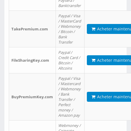
Paysera /
Banktransfer
Paypal / Visa
/ MasterCard
/ Webmoney
Acheter mainten
TakePremium.com
/ Bitcoin /
Bank
Transfer
Paypal /
Credit Card /
Acheter mainten
FileSharingKey.com
Bitcoin /
Altcoins
Paypal / Visa
/ Mastercard
/ Webmoney
/ Bank
Acheter mainten
BuyPremiumKey.com
Transfer /
Perfect
money /
Amazon pay
Webmoney /
Coingate