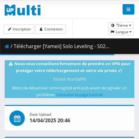
Thème
Inscription
Connexion
Langue
/ Télécharger [Yameii] Solo Leveling - S02E06 [English Dub] [CR WEB-DL 720p] [F2A95AA3].mkv.002 ( 347.92 MB )
Nous vous conseillons fortement de prendre un VPN pour
protéger votre téléchargement et votre vie privée
Tester NordVPN
Merci de désactiver votre logiciel anti-pub avant de signaler un
problème.
Consulter la page tutoriel
Date Upload
14/04/2025 20:46