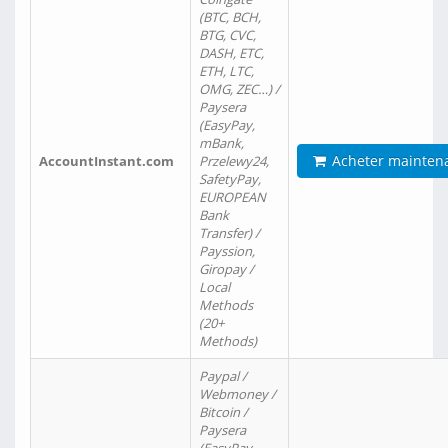
(BTC, BCH,
BTG, CVC,
DASH, ETC,
ETH, LTC,
OMG, ZEC…) /
Paysera
(EasyPay,
mBank,
Acheter mainten
AccountInstant.com
Przelewy24,
SafetyPay,
EUROPEAN
Bank
Transfer) /
Payssion,
Giropay /
Local
Methods
(20+
Methods)
Paypal /
Webmoney /
Bitcoin /
Paysera