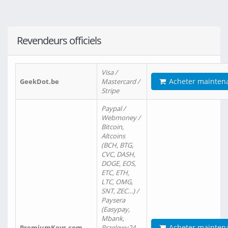
Revendeurs officiels
Visa /
Acheter mainten
GeekDot.be
Mastercard /
Stripe
Paypal /
Webmoney /
Bitcoin,
Altcoins
(BCH, BTG,
CVC, DASH,
DOGE, EOS,
ETC, ETH,
LTC, OMG,
SNT, ZEC…) /
Paysera
(Easypay,
Mbank,
Acheter mainten
PremiumKeys.com
Przelewy24,