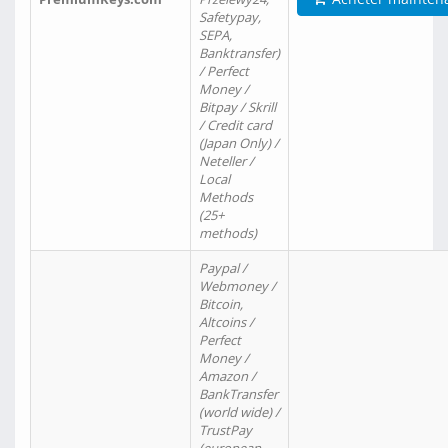
Safetypay,
SEPA,
Banktransfer)
/ Perfect
Money /
Bitpay / Skrill
/ Credit card
(Japan Only) /
Neteller /
Local
Methods
(25+
methods)
Paypal /
Webmoney /
Bitcoin,
Altcoins /
Perfect
Money /
Amazon /
BankTransfer
(world wide) /
TrustPay