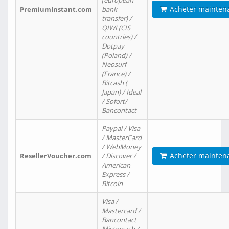
(european
Acheter mainten
PremiumInstant.com
bank
transfer) /
QIWI (CIS
countries) /
Dotpay
(Poland) /
Neosurf
(France) /
Bitcash (
Japan) / Ideal
/ Sofort/
Bancontact
Paypal / Visa
/ MasterCard
/ WebMoney
Acheter mainten
ResellerVoucher.com
/ Discover /
American
Express /
Bitcoin
Visa /
Mastercard /
Bancontact