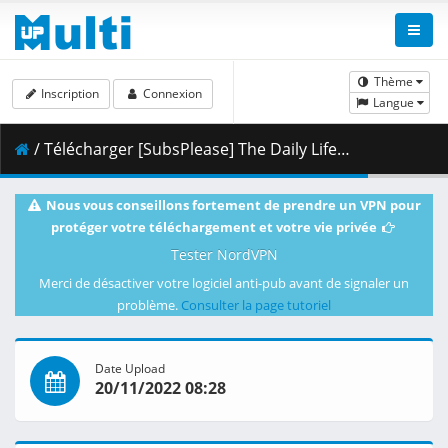
Thème
Inscription
Connexion
Langue
/ Télécharger [SubsPlease] The Daily Life of the Immortal King S3 - 09 (1080p) [57FAB5A8].mkv.002 ( 352.41 MB )
Nous vous conseillons fortement de prendre un VPN pour
protéger votre téléchargement et votre vie privée
Tester NordVPN
Merci de désactiver votre logiciel anti-pub avant de signaler un
problème.
Consulter la page tutoriel
Date Upload
20/11/2022 08:28