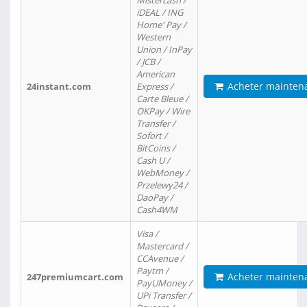
Mistercash /
iDEAL / ING
Home' Pay /
Western
Union / InPay
/ JCB /
American
Acheter mainten
24instant.com
Express /
Carte Bleue /
OKPay / Wire
Transfer /
Sofort /
BitCoins /
Cash U /
WebMoney /
Przelewy24 /
DaoPay /
Cash4WM
Visa /
Mastercard /
CCAvenue /
Paytm /
Acheter mainten
247premiumcart.com
PayUMoney /
UPi Transfer /