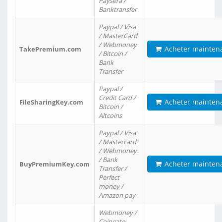
Paysera /
Banktransfer
Paypal / Visa
/ MasterCard
/ Webmoney
Acheter mainten
TakePremium.com
/ Bitcoin /
Bank
Transfer
Paypal /
Credit Card /
Acheter mainten
FileSharingKey.com
Bitcoin /
Altcoins
Paypal / Visa
/ Mastercard
/ Webmoney
/ Bank
Acheter mainten
BuyPremiumKey.com
Transfer /
Perfect
money /
Amazon pay
Webmoney /
Coingate