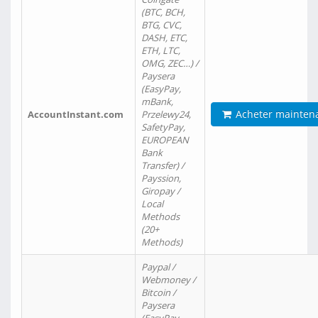
(BTC, BCH,
BTG, CVC,
DASH, ETC,
ETH, LTC,
OMG, ZEC…) /
Paysera
(EasyPay,
mBank,
Acheter mainten
AccountInstant.com
Przelewy24,
SafetyPay,
EUROPEAN
Bank
Transfer) /
Payssion,
Giropay /
Local
Methods
(20+
Methods)
Paypal /
Webmoney /
Bitcoin /
Paysera