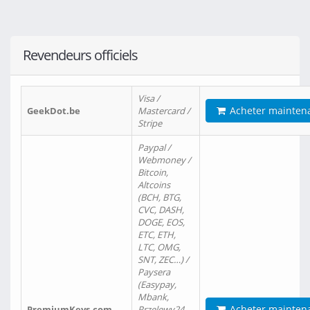
Revendeurs officiels
Visa /
Acheter mainten
GeekDot.be
Mastercard /
Stripe
Paypal /
Webmoney /
Bitcoin,
Altcoins
(BCH, BTG,
CVC, DASH,
DOGE, EOS,
ETC, ETH,
LTC, OMG,
SNT, ZEC…) /
Paysera
(Easypay,
Mbank,
Acheter mainten
PremiumKeys.com
Przelewy24,