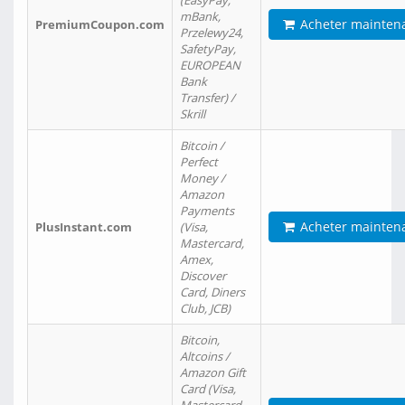
(EasyPay,
mBank,
Acheter mainten
PremiumCoupon.com
Przelewy24,
SafetyPay,
EUROPEAN
Bank
Transfer) /
Skrill
Bitcoin /
Perfect
Money /
Amazon
Payments
Acheter mainten
PlusInstant.com
(Visa,
Mastercard,
Amex,
Discover
Card, Diners
Club, JCB)
Bitcoin,
Altcoins /
Amazon Gift
Card (Visa,