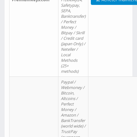
Safetypay,
SEPA,
Banktransfer)
/ Perfect
Money /
Bitpay / Skrill
/ Credit card
(Japan Only) /
Neteller /
Local
Methods
(25+
methods)
Paypal /
Webmoney /
Bitcoin,
Altcoins /
Perfect
Money /
Amazon /
BankTransfer
(world wide) /
TrustPay