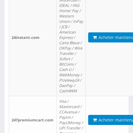
Mistercash /
iDEAL / ING
Home' Pay /
Western
Union / InPay
/ JCB /
American
Acheter mainten
24instant.com
Express /
Carte Bleue /
OKPay / Wire
Transfer /
Sofort /
BitCoins /
Cash U /
WebMoney /
Przelewy24 /
DaoPay /
Cash4WM
Visa /
Mastercard /
CCAvenue /
Paytm /
Acheter mainten
247premiumcart.com
PayUMoney /
UPi Transfer /