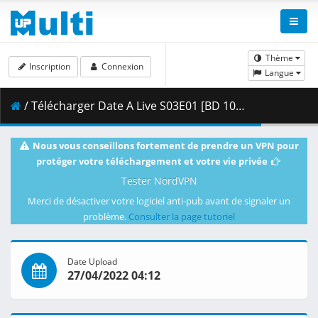
Thème
Inscription
Connexion
Langue
/ Télécharger Date A Live S03E01 [BD 1080p HEVC 10bit FLAC] [Dual-Audio].mkv.003 ( 464.93 MB )
Nous vous conseillons fortement de prendre un VPN pour
protéger votre téléchargement et votre vie privée
Tester NordVPN
Merci de désactiver votre logiciel anti-pub avant de signaler un
problème.
Consulter la page tutoriel
Date Upload
27/04/2022 04:12