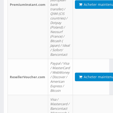
(european
Acheter mainten
PremiumInstant.com
bank
transfer) /
QIWI (CIS
countries) /
Dotpay
(Poland) /
Neosurf
(France) /
Bitcash (
Japan) / Ideal
/ Sofort/
Bancontact
Paypal / Visa
/ MasterCard
/ WebMoney
Acheter mainten
ResellerVoucher.com
/ Discover /
American
Express /
Bitcoin
Visa /
Mastercard /
Bancontact