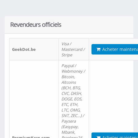
Revendeurs officiels
Visa /
Acheter mainten
GeekDot.be
Mastercard /
Stripe
Paypal /
Webmoney /
Bitcoin,
Altcoins
(BCH, BTG,
CVC, DASH,
DOGE, EOS,
ETC, ETH,
LTC, OMG,
SNT, ZEC…) /
Paysera
(Easypay,
Mbank,
Acheter mainten
PremiumKeys.com
Przelewy24,