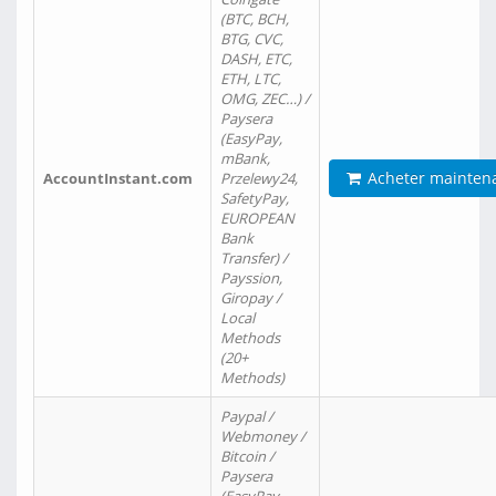
(BTC, BCH,
BTG, CVC,
DASH, ETC,
ETH, LTC,
OMG, ZEC…) /
Paysera
(EasyPay,
mBank,
Acheter mainten
AccountInstant.com
Przelewy24,
SafetyPay,
EUROPEAN
Bank
Transfer) /
Payssion,
Giropay /
Local
Methods
(20+
Methods)
Paypal /
Webmoney /
Bitcoin /
Paysera