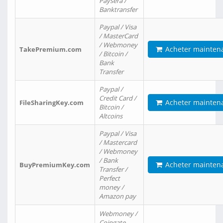
Paysera /
Banktransfer
Paypal / Visa
/ MasterCard
/ Webmoney
Acheter mainten
TakePremium.com
/ Bitcoin /
Bank
Transfer
Paypal /
Credit Card /
Acheter mainten
FileSharingKey.com
Bitcoin /
Altcoins
Paypal / Visa
/ Mastercard
/ Webmoney
/ Bank
Acheter mainten
BuyPremiumKey.com
Transfer /
Perfect
money /
Amazon pay
Webmoney /
Coingate