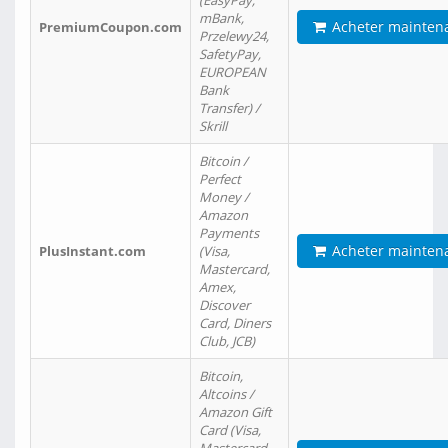
(EasyPay,
mBank,
Acheter mainten
PremiumCoupon.com
Przelewy24,
SafetyPay,
EUROPEAN
Bank
Transfer) /
Skrill
Bitcoin /
Perfect
Money /
Amazon
Payments
Acheter mainten
PlusInstant.com
(Visa,
Mastercard,
Amex,
Discover
Card, Diners
Club, JCB)
Bitcoin,
Altcoins /
Amazon Gift
Card (Visa,