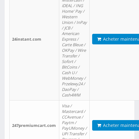
Mistercash /
iDEAL / ING
Home' Pay /
Western
Union / InPay
/ JCB /
American
Acheter mainten
24instant.com
Express /
Carte Bleue /
OKPay / Wire
Transfer /
Sofort /
BitCoins /
Cash U /
WebMoney /
Przelewy24 /
DaoPay /
Cash4WM
Visa /
Mastercard /
CCAvenue /
Paytm /
Acheter mainten
247premiumcart.com
PayUMoney /
UPi Transfer /