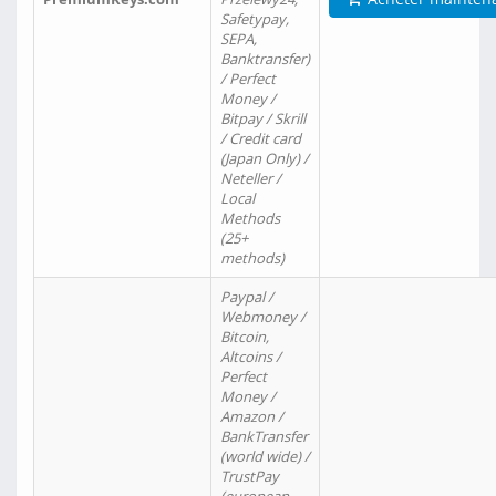
Safetypay,
SEPA,
Banktransfer)
/ Perfect
Money /
Bitpay / Skrill
/ Credit card
(Japan Only) /
Neteller /
Local
Methods
(25+
methods)
Paypal /
Webmoney /
Bitcoin,
Altcoins /
Perfect
Money /
Amazon /
BankTransfer
(world wide) /
TrustPay