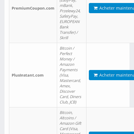
(EasyPay,
mBank,
Acheter mainten
PremiumCoupon.com
Przelewy24,
SafetyPay,
EUROPEAN
Bank
Transfer) /
Skrill
Bitcoin /
Perfect
Money /
Amazon
Payments
Acheter mainten
PlusInstant.com
(Visa,
Mastercard,
Amex,
Discover
Card, Diners
Club, JCB)
Bitcoin,
Altcoins /
Amazon Gift
Card (Visa,