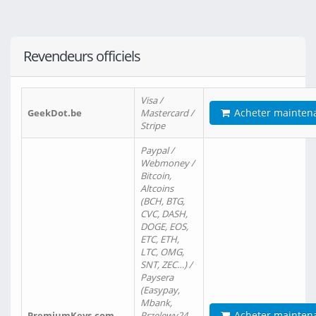
Revendeurs officiels
Visa /
Acheter mainten
GeekDot.be
Mastercard /
Stripe
Paypal /
Webmoney /
Bitcoin,
Altcoins
(BCH, BTG,
CVC, DASH,
DOGE, EOS,
ETC, ETH,
LTC, OMG,
SNT, ZEC…) /
Paysera
(Easypay,
Mbank,
Acheter mainten
PremiumKeys.com
Przelewy24,