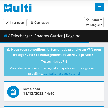
Thème
Inscription
Connexion
Langue
/ Télécharger [Shadow Garden] Kage no Jitsuryokusha ni Naritakute_ 2nd Season - 09 [4261388F].mkv.001 ( 475.72 MB )
Nous vous conseillons fortement de prendre un VPN pour
protéger votre téléchargement et votre vie privée
Tester NordVPN
Merci de désactiver votre logiciel anti-pub avant de signaler un
problème.
Consulter la page tutoriel
Date Upload
11/12/2023 14:40