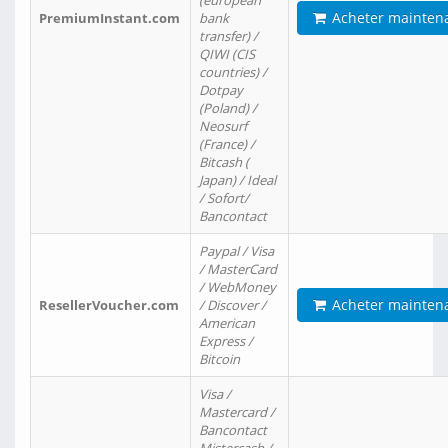
(european
Acheter mainten
PremiumInstant.com
bank
transfer) /
QIWI (CIS
countries) /
Dotpay
(Poland) /
Neosurf
(France) /
Bitcash (
Japan) / Ideal
/ Sofort/
Bancontact
Paypal / Visa
/ MasterCard
/ WebMoney
Acheter mainten
ResellerVoucher.com
/ Discover /
American
Express /
Bitcoin
Visa /
Mastercard /
Bancontact