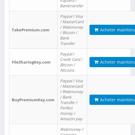
Paysera /
Banktransfer
Paypal / Visa
/ MasterCard
/ Webmoney
Acheter mainten
TakePremium.com
/ Bitcoin /
Bank
Transfer
Paypal /
Credit Card /
Acheter mainten
FileSharingKey.com
Bitcoin /
Altcoins
Paypal / Visa
/ Mastercard
/ Webmoney
/ Bank
Acheter mainten
BuyPremiumKey.com
Transfer /
Perfect
money /
Amazon pay
Webmoney /
Coingate