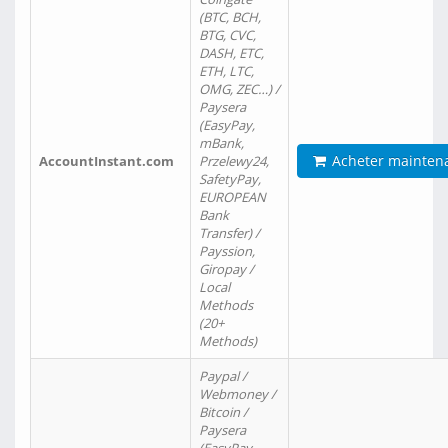
(BTC, BCH,
BTG, CVC,
DASH, ETC,
ETH, LTC,
OMG, ZEC…) /
Paysera
(EasyPay,
mBank,
Acheter mainten
AccountInstant.com
Przelewy24,
SafetyPay,
EUROPEAN
Bank
Transfer) /
Payssion,
Giropay /
Local
Methods
(20+
Methods)
Paypal /
Webmoney /
Bitcoin /
Paysera