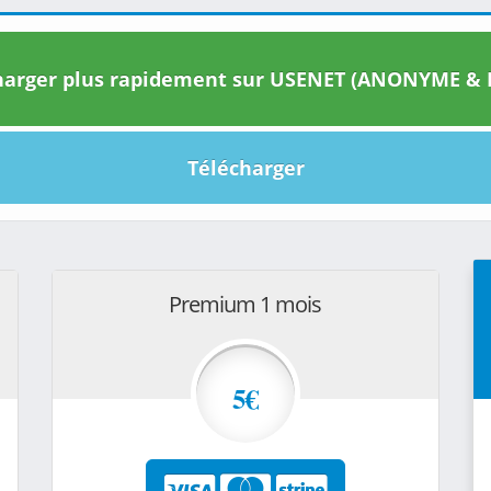
arger plus rapidement sur USENET (ANONYME & I
Télécharger
Premium 1 mois
5€