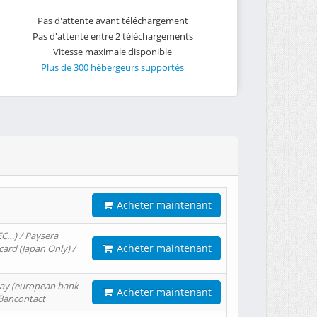
Pas d'attente avant téléchargement
Pas d'attente entre 2 téléchargements
Vitesse maximale disponible
Plus de 300 hébergeurs supportés
Acheter maintenant
EC…) / Paysera
Acheter maintenant
card (Japan Only) /
tPay (european bank
Acheter maintenant
/ Bancontact