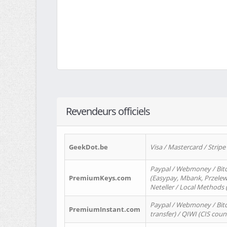
Revendeurs officiels
GeekDot.be
Visa / Mastercard / Stripe
Paypal / Webmoney / Bitc
PremiumKeys.com
(Easypay, Mbank, Przelewy2
Neteller / Local Methods
Paypal / Webmoney / Bitc
PremiumInstant.com
transfer) / QIWI (CIS coun