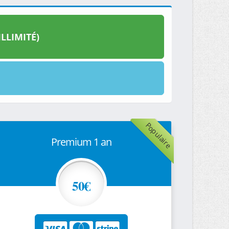
LLIMITÉ)
Populaire
Premium 1 an
50€