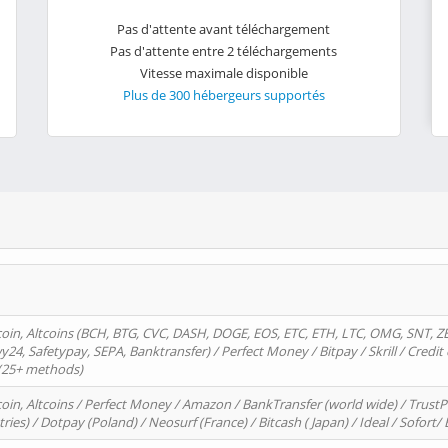
Pas d'attente avant téléchargement
Pas d'attente entre 2 téléchargements
Vitesse maximale disponible
Plus de 300 hébergeurs supportés
oin, Altcoins (BCH, BTG, CVC, DASH, DOGE, EOS, ETC, ETH, LTC, OMG, SNT, Z
4, Safetypay, SEPA, Banktransfer) / Perfect Money / Bitpay / Skrill / Credit 
 (25+ methods)
oin, Altcoins / Perfect Money / Amazon / BankTransfer (world wide) / Trus
tries) / Dotpay (Poland) / Neosurf (France) / Bitcash ( Japan) / Ideal / Sofort