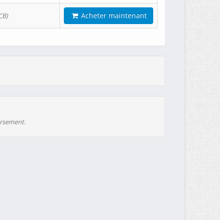
Acheter maintenant
CB)
ursement.