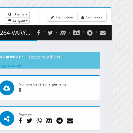
Thème
Inscription
Connexion
Langue
479.30 MB )
vie privée
Tester NordVPN
page tutoriel
Nombre de téléchargements
0
Partage