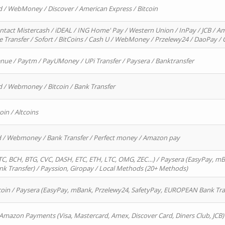
d / WebMoney / Discover / American Express / Bitcoin
ntact Mistercash / iDEAL / ING Home' Pay / Western Union / InPay / JCB / Am
re Transfer / Sofort / BitCoins / Cash U / WebMoney / Przelewy24 / DaoPay 
enue / Paytm / PayUMoney / UPi Transfer / Paysera / Banktransfer
d / Webmoney / Bitcoin / Bank Transfer
oin / Altcoins
rd / Webmoney / Bank Transfer / Perfect money / Amazon pay
, BCH, BTG, CVC, DASH, ETC, ETH, LTC, OMG, ZEC…) / Paysera (EasyPay, mB
 Transfer) / Payssion, Giropay / Local Methods (20+ Methods)
oin / Paysera (EasyPay, mBank, Przelewy24, SafetyPay, EUROPEAN Bank Transf
 Amazon Payments (Visa, Mastercard, Amex, Discover Card, Diners Club, JCB)