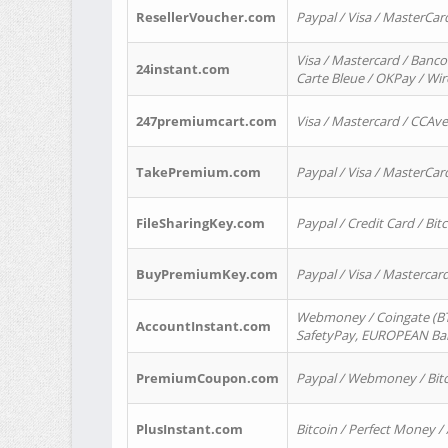
ResellerVoucher.com
Paypal / Visa / MasterCar
Visa / Mastercard / Banco
24instant.com
Carte Bleue / OKPay / Wi
247premiumcart.com
Visa / Mastercard / CCAv
TakePremium.com
Paypal / Visa / MasterCar
FileSharingKey.com
Paypal / Credit Card / Bitc
BuyPremiumKey.com
Paypal / Visa / Masterca
Webmoney / Coingate (BTC
AccountInstant.com
SafetyPay, EUROPEAN Bank
PremiumCoupon.com
Paypal / Webmoney / Bitc
PlusInstant.com
Bitcoin / Perfect Money /