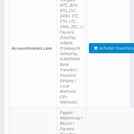
(BTC, BCH,
BTG, CVC,
DASH, ETC,
ETH, LTC,
OMG, ZEC…) /
Paysera
(EasyPay,
mBank,
Acheter mainten
AccountInstant.com
Przelewy24,
SafetyPay,
EUROPEAN
Bank
Transfer) /
Payssion,
Giropay /
Local
Methods
(20+
Methods)
Paypal /
Webmoney /
Bitcoin /
Paysera