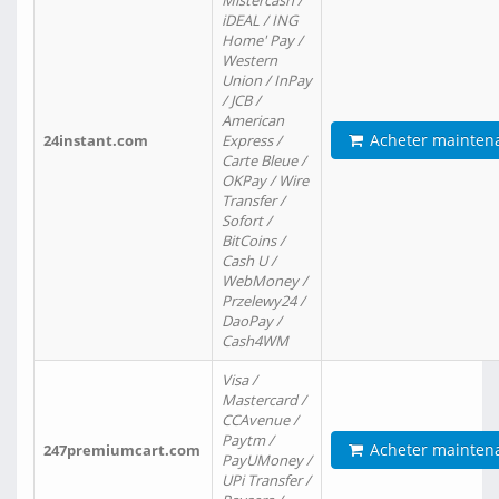
Mistercash /
iDEAL / ING
Home' Pay /
Western
Union / InPay
/ JCB /
American
Acheter mainten
24instant.com
Express /
Carte Bleue /
OKPay / Wire
Transfer /
Sofort /
BitCoins /
Cash U /
WebMoney /
Przelewy24 /
DaoPay /
Cash4WM
Visa /
Mastercard /
CCAvenue /
Paytm /
Acheter mainten
247premiumcart.com
PayUMoney /
UPi Transfer /