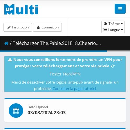
Thème
Inscription
Connexion
Langue
/ Télécharger The.Fable.S01E18.Cheerio.1080p.DSNP.WEB-DL.AAC2.0.H.264-VARYG.mkv.001 ( 340.36 MB )
Nous vous conseillons fortement de prendre un VPN pour
protéger votre téléchargement et votre vie privée
Tester NordVPN
Merci de désactiver votre logiciel anti-pub avant de signaler un
problème.
Consulter la page tutoriel
Date Upload
03/08/2024 23:03