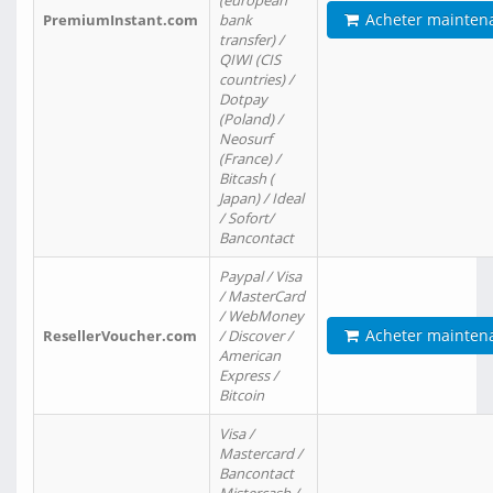
(european
Acheter mainten
PremiumInstant.com
bank
transfer) /
QIWI (CIS
countries) /
Dotpay
(Poland) /
Neosurf
(France) /
Bitcash (
Japan) / Ideal
/ Sofort/
Bancontact
Paypal / Visa
/ MasterCard
/ WebMoney
Acheter mainten
ResellerVoucher.com
/ Discover /
American
Express /
Bitcoin
Visa /
Mastercard /
Bancontact