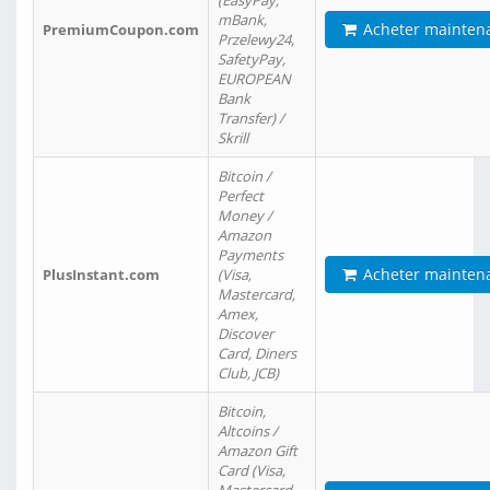
(EasyPay,
mBank,
Acheter mainten
PremiumCoupon.com
Przelewy24,
SafetyPay,
EUROPEAN
Bank
Transfer) /
Skrill
Bitcoin /
Perfect
Money /
Amazon
Payments
Acheter mainten
PlusInstant.com
(Visa,
Mastercard,
Amex,
Discover
Card, Diners
Club, JCB)
Bitcoin,
Altcoins /
Amazon Gift
Card (Visa,