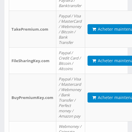
Paysera /
Banktransfer
Paypal / Visa
/ MasterCard
/ Webmoney
Acheter mainten
TakePremium.com
/ Bitcoin /
Bank
Transfer
Paypal /
Credit Card /
Acheter mainten
FileSharingKey.com
Bitcoin /
Altcoins
Paypal / Visa
/ Mastercard
/ Webmoney
/ Bank
Acheter mainten
BuyPremiumKey.com
Transfer /
Perfect
money /
Amazon pay
Webmoney /
Coingate