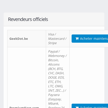
Revendeurs officiels
Visa /
Acheter mainten
GeekDot.be
Mastercard /
Stripe
Paypal /
Webmoney /
Bitcoin,
Altcoins
(BCH, BTG,
CVC, DASH,
DOGE, EOS,
ETC, ETH,
LTC, OMG,
SNT, ZEC…) /
Paysera
(Easypay,
Mbank,
Acheter mainten
PremiumKeys.com
Przelewy24,