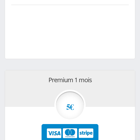
Premium 1 mois
5€