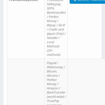
Safetypay,
SEPA,
Banktransfer)
/ Perfect
Money /
Bitpay / Skrill
/ Credit card
(Japan Only) /
Neteller /
Local
Methods
(25+
methods)
Paypal /
Webmoney /
Bitcoin,
Altcoins /
Perfect
Money /
Amazon /
BankTransfer
(world wide) /
TrustPay