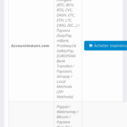
(BTC, BCH,
BTG, CVC,
DASH, ETC,
ETH, LTC,
OMG, ZEC…) /
Paysera
(EasyPay,
mBank,
Acheter mainten
AccountInstant.com
Przelewy24,
SafetyPay,
EUROPEAN
Bank
Transfer) /
Payssion,
Giropay /
Local
Methods
(20+
Methods)
Paypal /
Webmoney /
Bitcoin /
Paysera