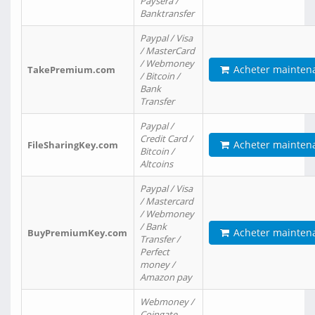
Paysera /
Banktransfer
Paypal / Visa
/ MasterCard
/ Webmoney
Acheter mainten
TakePremium.com
/ Bitcoin /
Bank
Transfer
Paypal /
Credit Card /
Acheter mainten
FileSharingKey.com
Bitcoin /
Altcoins
Paypal / Visa
/ Mastercard
/ Webmoney
/ Bank
Acheter mainten
BuyPremiumKey.com
Transfer /
Perfect
money /
Amazon pay
Webmoney /
Coingate