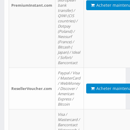
(european
Acheter mainten
PremiumInstant.com
bank
transfer) /
QIWI (CIS
countries) /
Dotpay
(Poland) /
Neosurf
(France) /
Bitcash (
Japan) / Ideal
/ Sofort/
Bancontact
Paypal / Visa
/ MasterCard
/ WebMoney
Acheter mainten
ResellerVoucher.com
/ Discover /
American
Express /
Bitcoin
Visa /
Mastercard /
Bancontact