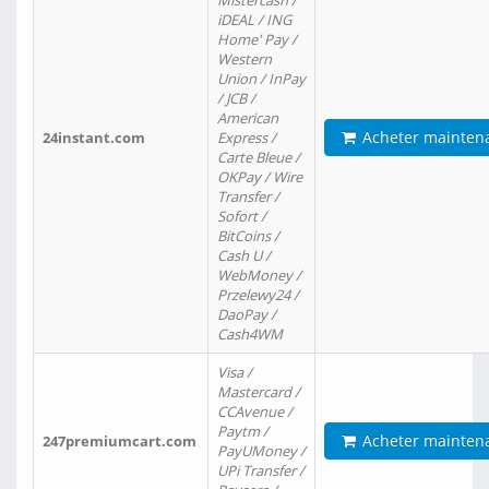
Mistercash /
iDEAL / ING
Home' Pay /
Western
Union / InPay
/ JCB /
American
Acheter mainten
24instant.com
Express /
Carte Bleue /
OKPay / Wire
Transfer /
Sofort /
BitCoins /
Cash U /
WebMoney /
Przelewy24 /
DaoPay /
Cash4WM
Visa /
Mastercard /
CCAvenue /
Paytm /
Acheter mainten
247premiumcart.com
PayUMoney /
UPi Transfer /