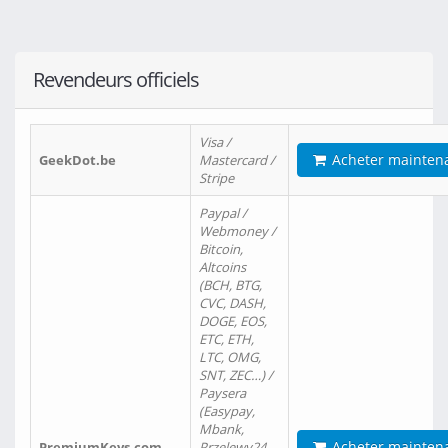
Revendeurs officiels
Visa /
Acheter mainten
GeekDot.be
Mastercard /
Stripe
Paypal /
Webmoney /
Bitcoin,
Altcoins
(BCH, BTG,
CVC, DASH,
DOGE, EOS,
ETC, ETH,
LTC, OMG,
SNT, ZEC…) /
Paysera
(Easypay,
Mbank,
Acheter mainten
PremiumKeys.com
Przelewy24,