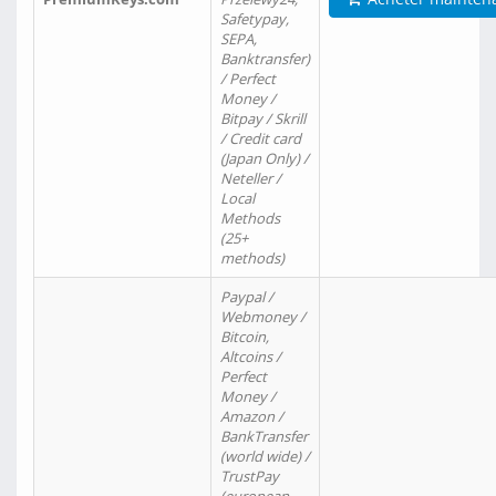
Safetypay,
SEPA,
Banktransfer)
/ Perfect
Money /
Bitpay / Skrill
/ Credit card
(Japan Only) /
Neteller /
Local
Methods
(25+
methods)
Paypal /
Webmoney /
Bitcoin,
Altcoins /
Perfect
Money /
Amazon /
BankTransfer
(world wide) /
TrustPay