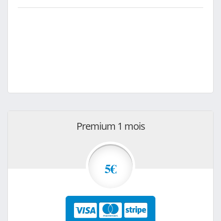
Premium 1 mois
5€