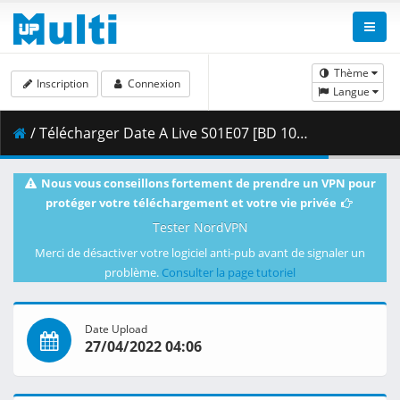
Thème
Inscription
Connexion
Langue
/ Télécharger Date A Live S01E07 [BD 1080p HEVC 10bit FLAC] [Dual-Audio].mkv.001 ( 446.51 MB )
Nous vous conseillons fortement de prendre un VPN pour
protéger votre téléchargement et votre vie privée
Tester NordVPN
Merci de désactiver votre logiciel anti-pub avant de signaler un
problème.
Consulter la page tutoriel
Date Upload
27/04/2022 04:06