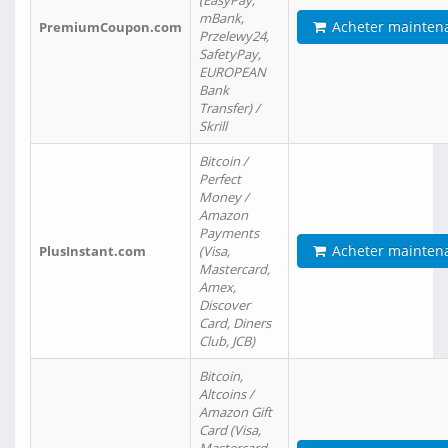
(EasyPay,
mBank,
Acheter mainten
PremiumCoupon.com
Przelewy24,
SafetyPay,
EUROPEAN
Bank
Transfer) /
Skrill
Bitcoin /
Perfect
Money /
Amazon
Payments
Acheter mainten
PlusInstant.com
(Visa,
Mastercard,
Amex,
Discover
Card, Diners
Club, JCB)
Bitcoin,
Altcoins /
Amazon Gift
Card (Visa,