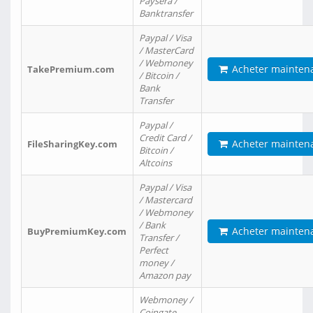
Paysera /
Banktransfer
Paypal / Visa
/ MasterCard
/ Webmoney
Acheter mainten
TakePremium.com
/ Bitcoin /
Bank
Transfer
Paypal /
Credit Card /
Acheter mainten
FileSharingKey.com
Bitcoin /
Altcoins
Paypal / Visa
/ Mastercard
/ Webmoney
/ Bank
Acheter mainten
BuyPremiumKey.com
Transfer /
Perfect
money /
Amazon pay
Webmoney /
Coingate