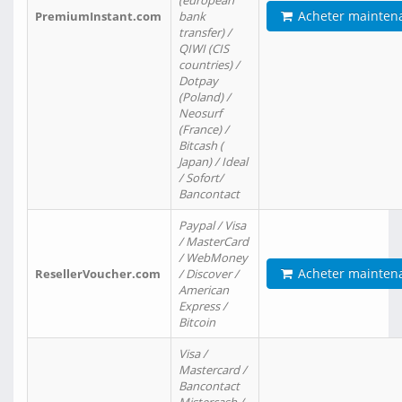
(european
Acheter mainten
PremiumInstant.com
bank
transfer) /
QIWI (CIS
countries) /
Dotpay
(Poland) /
Neosurf
(France) /
Bitcash (
Japan) / Ideal
/ Sofort/
Bancontact
Paypal / Visa
/ MasterCard
/ WebMoney
Acheter mainten
ResellerVoucher.com
/ Discover /
American
Express /
Bitcoin
Visa /
Mastercard /
Bancontact