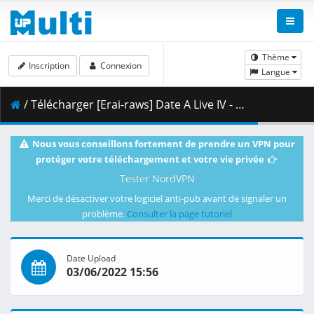
Thème
Inscription
Connexion
Langue
/ Télécharger [Erai-raws] Date A Live IV - 09 [1080p][Multiple Subtitle][01AC1787].mkv.002 ( 459.93 MB )
Nous vous conseillons fortement de prendre un VPN pour
protéger votre téléchargement et votre vie privée
Tester NordVPN
Merci de désactiver votre logiciel anti-pub avant de signaler un
problème.
Consulter la page tutoriel
Date Upload
03/06/2022 15:56