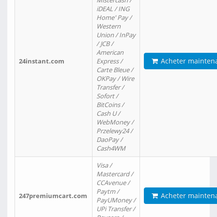
Mistercash /
iDEAL / ING
Home' Pay /
Western
Union / InPay
/ JCB /
American
Acheter mainten
24instant.com
Express /
Carte Bleue /
OKPay / Wire
Transfer /
Sofort /
BitCoins /
Cash U /
WebMoney /
Przelewy24 /
DaoPay /
Cash4WM
Visa /
Mastercard /
CCAvenue /
Paytm /
Acheter mainten
247premiumcart.com
PayUMoney /
UPi Transfer /