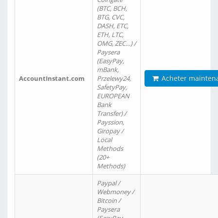
(BTC, BCH,
BTG, CVC,
DASH, ETC,
ETH, LTC,
OMG, ZEC…) /
Paysera
(EasyPay,
mBank,
Acheter mainten
AccountInstant.com
Przelewy24,
SafetyPay,
EUROPEAN
Bank
Transfer) /
Payssion,
Giropay /
Local
Methods
(20+
Methods)
Paypal /
Webmoney /
Bitcoin /
Paysera