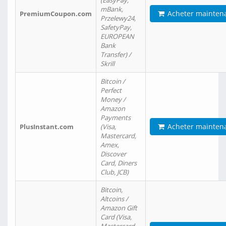
(EasyPay,
mBank,
Acheter mainten
PremiumCoupon.com
Przelewy24,
SafetyPay,
EUROPEAN
Bank
Transfer) /
Skrill
Bitcoin /
Perfect
Money /
Amazon
Payments
Acheter mainten
PlusInstant.com
(Visa,
Mastercard,
Amex,
Discover
Card, Diners
Club, JCB)
Bitcoin,
Altcoins /
Amazon Gift
Card (Visa,