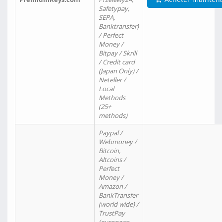
Safetypay,
SEPA,
Banktransfer)
/ Perfect
Money /
Bitpay / Skrill
/ Credit card
(Japan Only) /
Neteller /
Local
Methods
(25+
methods)
Paypal /
Webmoney /
Bitcoin,
Altcoins /
Perfect
Money /
Amazon /
BankTransfer
(world wide) /
TrustPay