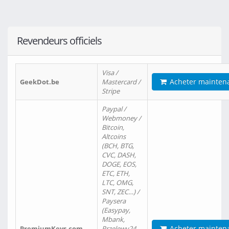
Revendeurs officiels
Visa /
Acheter mainten
GeekDot.be
Mastercard /
Stripe
Paypal /
Webmoney /
Bitcoin,
Altcoins
(BCH, BTG,
CVC, DASH,
DOGE, EOS,
ETC, ETH,
LTC, OMG,
SNT, ZEC…) /
Paysera
(Easypay,
Mbank,
Acheter mainten
PremiumKeys.com
Przelewy24,