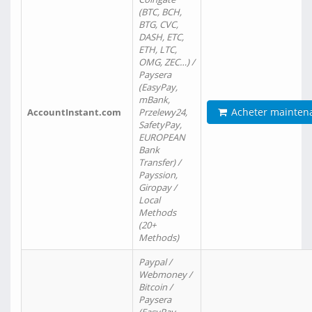
(BTC, BCH,
BTG, CVC,
DASH, ETC,
ETH, LTC,
OMG, ZEC…) /
Paysera
(EasyPay,
mBank,
Acheter mainten
AccountInstant.com
Przelewy24,
SafetyPay,
EUROPEAN
Bank
Transfer) /
Payssion,
Giropay /
Local
Methods
(20+
Methods)
Paypal /
Webmoney /
Bitcoin /
Paysera