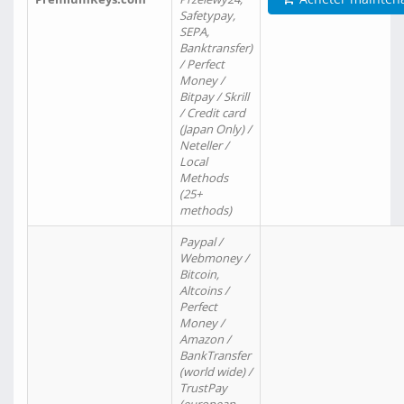
Safetypay,
SEPA,
Banktransfer)
/ Perfect
Money /
Bitpay / Skrill
/ Credit card
(Japan Only) /
Neteller /
Local
Methods
(25+
methods)
Paypal /
Webmoney /
Bitcoin,
Altcoins /
Perfect
Money /
Amazon /
BankTransfer
(world wide) /
TrustPay