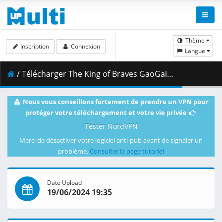
Thème
Inscription
Connexion
Langue
/ Télécharger The King of Braves GaoGaiGar Final S02E07 Super Brave Apocalypse.mkv.003 ( 406.11 MB )
Nous vous conseillons fortement de prendre un VPN pour
protéger votre téléchargement et votre vie privée
Tester NordVPN
Merci de désactiver votre logiciel anti-pub avant de signaler un
problème.
Consulter la page tutoriel
Date Upload
19/06/2024 19:35