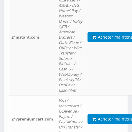
Mistercash /
iDEAL / ING
Home' Pay /
Western
Union / InPay
/ JCB /
American
Acheter mainten
24instant.com
Express /
Carte Bleue /
OKPay / Wire
Transfer /
Sofort /
BitCoins /
Cash U /
WebMoney /
Przelewy24 /
DaoPay /
Cash4WM
Visa /
Mastercard /
CCAvenue /
Paytm /
Acheter mainten
247premiumcart.com
PayUMoney /
UPi Transfer /