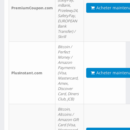
(EasyPay,
mBank,
Acheter mainten
PremiumCoupon.com
Przelewy24,
SafetyPay,
EUROPEAN
Bank
Transfer) /
Skrill
Bitcoin /
Perfect
Money /
Amazon
Payments
Acheter mainten
PlusInstant.com
(Visa,
Mastercard,
Amex,
Discover
Card, Diners
Club, JCB)
Bitcoin,
Altcoins /
Amazon Gift
Card (Visa,