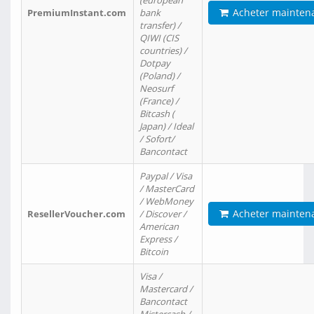
(european
Acheter mainten
PremiumInstant.com
bank
transfer) /
QIWI (CIS
countries) /
Dotpay
(Poland) /
Neosurf
(France) /
Bitcash (
Japan) / Ideal
/ Sofort/
Bancontact
Paypal / Visa
/ MasterCard
/ WebMoney
Acheter mainten
ResellerVoucher.com
/ Discover /
American
Express /
Bitcoin
Visa /
Mastercard /
Bancontact