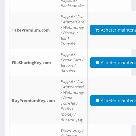
Paysera /
Banktransfer
Paypal / Visa
/ MasterCard
/ Webmoney
Acheter mainten
TakePremium.com
/ Bitcoin /
Bank
Transfer
Paypal /
Credit Card /
Acheter mainten
FileSharingKey.com
Bitcoin /
Altcoins
Paypal / Visa
/ Mastercard
/ Webmoney
/ Bank
Acheter mainten
BuyPremiumKey.com
Transfer /
Perfect
money /
Amazon pay
Webmoney /
Coingate