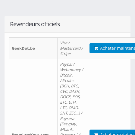
Revendeurs officiels
Visa /
Acheter mainten
GeekDot.be
Mastercard /
Stripe
Paypal /
Webmoney /
Bitcoin,
Altcoins
(BCH, BTG,
CVC, DASH,
DOGE, EOS,
ETC, ETH,
LTC, OMG,
SNT, ZEC…) /
Paysera
(Easypay,
Mbank,
Acheter mainten
PremiumKeys.com
Przelewy24,