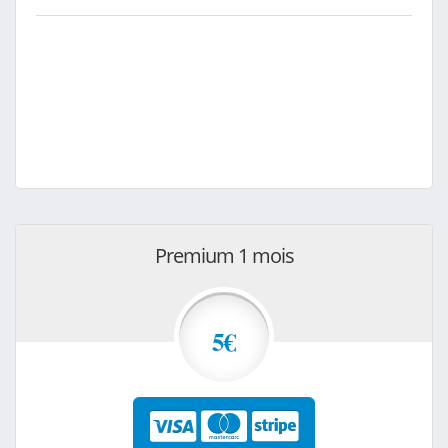
Premium 1 mois
5€