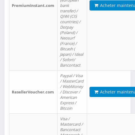
(european
Acheter mainten
PremiumInstant.com
bank
transfer) /
QIWI (CIS
countries) /
Dotpay
(Poland) /
Neosurf
(France) /
Bitcash (
Japan) / Ideal
/ Sofort/
Bancontact
Paypal / Visa
/ MasterCard
/ WebMoney
Acheter mainten
ResellerVoucher.com
/ Discover /
American
Express /
Bitcoin
Visa /
Mastercard /
Bancontact