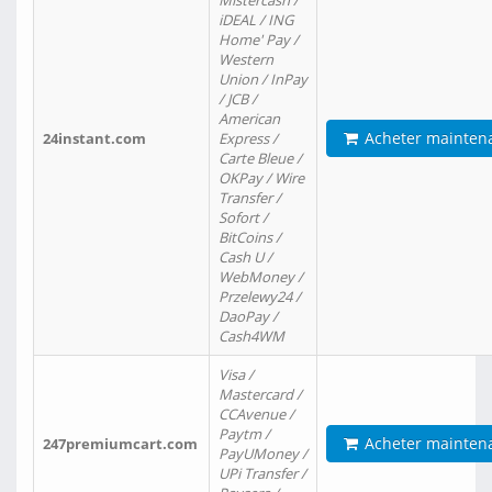
Mistercash /
iDEAL / ING
Home' Pay /
Western
Union / InPay
/ JCB /
American
Acheter mainten
24instant.com
Express /
Carte Bleue /
OKPay / Wire
Transfer /
Sofort /
BitCoins /
Cash U /
WebMoney /
Przelewy24 /
DaoPay /
Cash4WM
Visa /
Mastercard /
CCAvenue /
Paytm /
Acheter mainten
247premiumcart.com
PayUMoney /
UPi Transfer /