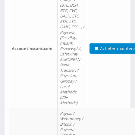
(BTC, BCH,
BTG, CVC,
DASH, ETC,
ETH, LTC,
OMG, ZEC…) /
Paysera
(EasyPay,
mBank,
Acheter mainten
AccountInstant.com
Przelewy24,
SafetyPay,
EUROPEAN
Bank
Transfer) /
Payssion,
Giropay /
Local
Methods
(20+
Methods)
Paypal /
Webmoney /
Bitcoin /
Paysera