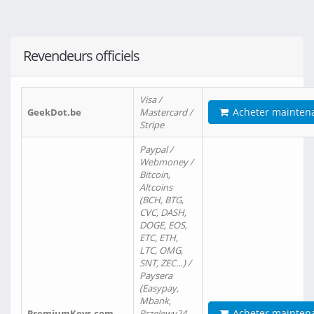
Revendeurs officiels
Visa /
Acheter mainten
GeekDot.be
Mastercard /
Stripe
Paypal /
Webmoney /
Bitcoin,
Altcoins
(BCH, BTG,
CVC, DASH,
DOGE, EOS,
ETC, ETH,
LTC, OMG,
SNT, ZEC…) /
Paysera
(Easypay,
Mbank,
Acheter mainten
PremiumKeys.com
Przelewy24,