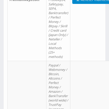
Safetypay,
SEPA,
Banktransfer)
/ Perfect
Money /
Bitpay / Skrill
/ Credit card
(Japan Only) /
Neteller /
Local
Methods
(25+
methods)
Paypal /
Webmoney /
Bitcoin,
Altcoins /
Perfect
Money /
Amazon /
BankTransfer
(world wide) /
TrustPay