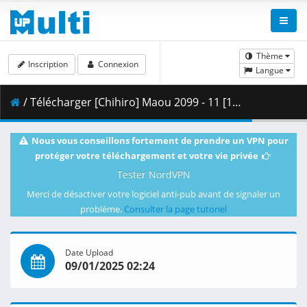
Thème
Inscription
Connexion
Langue
/ Télécharger [Chihiro] Maou 2099 - 11 [1080p HEVC AAC][90434BC6].mkv.001 ( 355.32 MB )
Nous vous conseillons fortement de prendre un VPN pour
protéger votre téléchargement et votre vie privée
Tester NordVPN
Merci de désactiver votre logiciel anti-pub avant de signaler un
problème.
Consulter la page tutoriel
Date Upload
09/01/2025 02:24