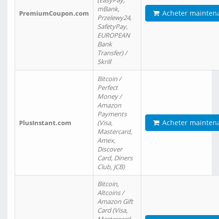
(EasyPay,
mBank,
Acheter mainten
PremiumCoupon.com
Przelewy24,
SafetyPay,
EUROPEAN
Bank
Transfer) /
Skrill
Bitcoin /
Perfect
Money /
Amazon
Payments
Acheter mainten
PlusInstant.com
(Visa,
Mastercard,
Amex,
Discover
Card, Diners
Club, JCB)
Bitcoin,
Altcoins /
Amazon Gift
Card (Visa,