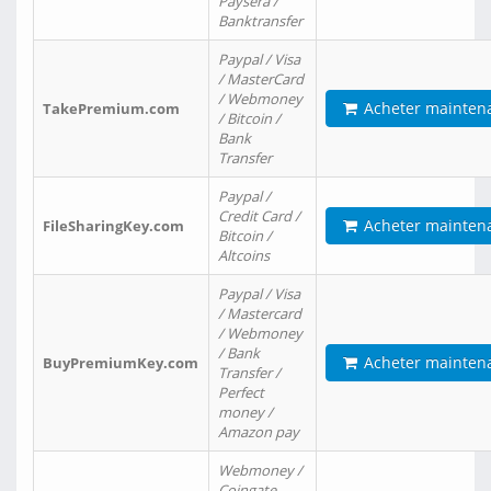
Paysera /
Banktransfer
Paypal / Visa
/ MasterCard
/ Webmoney
Acheter mainten
TakePremium.com
/ Bitcoin /
Bank
Transfer
Paypal /
Credit Card /
Acheter mainten
FileSharingKey.com
Bitcoin /
Altcoins
Paypal / Visa
/ Mastercard
/ Webmoney
/ Bank
Acheter mainten
BuyPremiumKey.com
Transfer /
Perfect
money /
Amazon pay
Webmoney /
Coingate