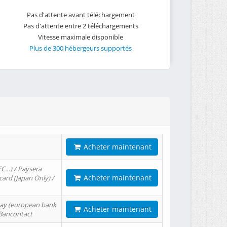
Pas d'attente avant téléchargement
Pas d'attente entre 2 téléchargements
Vitesse maximale disponible
Plus de 300 hébergeurs supportés
Acheter maintenant
EC…) / Paysera
Acheter maintenant
card (Japan Only) /
tPay (european bank
Acheter maintenant
/ Bancontact