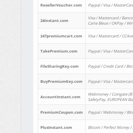
ResellerVoucher.com
Paypal / Visa / MasterCar
Visa / Mastercard / Banco
24instant.com
Carte Bleue / OKPay / Wi
247premiumcart.com
Visa / Mastercard / CCAv
TakePremium.com
Paypal / Visa / MasterCar
FileSharingKey.com
Paypal / Credit Card / Bitc
BuyPremiumKey.com
Paypal / Visa / Masterca
Webmoney / Coingate (BTC
AccountInstant.com
SafetyPay, EUROPEAN Bank
PremiumCoupon.com
Paypal / Webmoney / Bitc
PlusInstant.com
Bitcoin / Perfect Money /