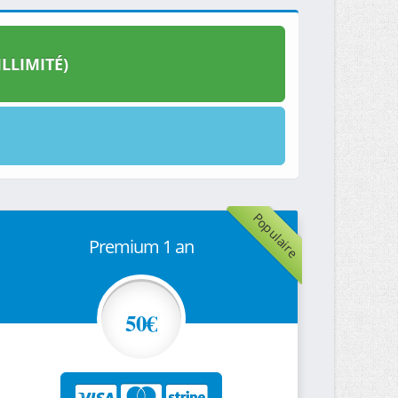
LLIMITÉ)
Populaire
Premium 1 an
50€