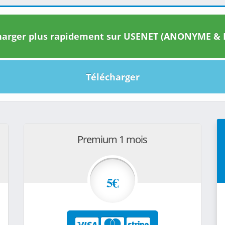
arger plus rapidement sur USENET (ANONYME & I
Télécharger
Premium 1 mois
5€