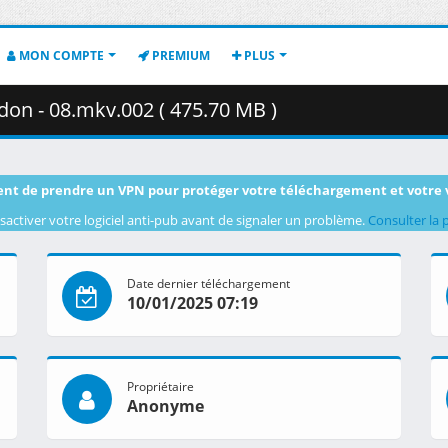
MON COMPTE
PREMIUM
PLUS
on - 08.mkv.002 ( 475.70 MB )
nt de prendre un VPN pour protéger votre téléchargement et votre 
sactiver votre logiciel anti-pub avant de signaler un problème.
Consulter la 
Date dernier téléchargement
10/01/2025 07:19
Propriétaire
Anonyme