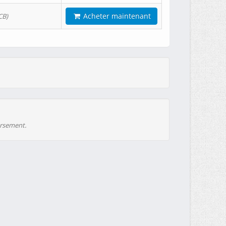
Acheter maintenant
CB)
ursement.