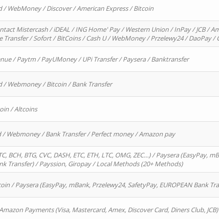
d / WebMoney / Discover / American Express / Bitcoin
ntact Mistercash / iDEAL / ING Home' Pay / Western Union / InPay / JCB / Am
re Transfer / Sofort / BitCoins / Cash U / WebMoney / Przelewy24 / DaoPay 
enue / Paytm / PayUMoney / UPi Transfer / Paysera / Banktransfer
d / Webmoney / Bitcoin / Bank Transfer
oin / Altcoins
rd / Webmoney / Bank Transfer / Perfect money / Amazon pay
, BCH, BTG, CVC, DASH, ETC, ETH, LTC, OMG, ZEC…) / Paysera (EasyPay, mB
 Transfer) / Payssion, Giropay / Local Methods (20+ Methods)
oin / Paysera (EasyPay, mBank, Przelewy24, SafetyPay, EUROPEAN Bank Transf
 Amazon Payments (Visa, Mastercard, Amex, Discover Card, Diners Club, JCB)