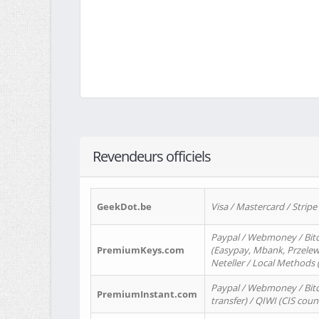
Revendeurs officiels
GeekDot.be
Visa / Mastercard / Stripe
Paypal / Webmoney / Bitc
PremiumKeys.com
(Easypay, Mbank, Przelewy2
Neteller / Local Methods
Paypal / Webmoney / Bitc
PremiumInstant.com
transfer) / QIWI (CIS coun