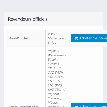
Revendeurs officiels
Visa /
Acheter mainten
GeekDot.be
Mastercard /
Stripe
Paypal /
Webmoney /
Bitcoin,
Altcoins
(BCH, BTG,
CVC, DASH,
DOGE, EOS,
ETC, ETH,
LTC, OMG,
SNT, ZEC…) /
Paysera
(Easypay,
Mbank,
Acheter mainten
PremiumKeys.com
Przelewy24,