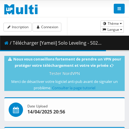
Thème
Inscription
Connexion
Langue
/ Télécharger [Yameii] Solo Leveling - S02E03 [English Dub] [CR WEB-DL 720p] [F708F02D].mkv.002 ( 348.92 MB )
Nous vous conseillons fortement de prendre un VPN pour
protéger votre téléchargement et votre vie privée
Tester NordVPN
Merci de désactiver votre logiciel anti-pub avant de signaler un
problème.
Consulter la page tutoriel
Date Upload
14/04/2025 20:56