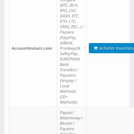
(BTC, BCH,
BTG, CVC,
DASH, ETC,
ETH, LTC,
OMG, ZEC…) /
Paysera
(EasyPay,
mBank,
Acheter mainten
AccountInstant.com
Przelewy24,
SafetyPay,
EUROPEAN
Bank
Transfer) /
Payssion,
Giropay /
Local
Methods
(20+
Methods)
Paypal /
Webmoney /
Bitcoin /
Paysera