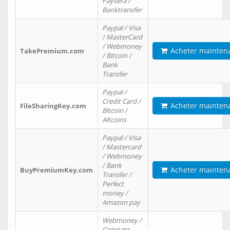
Paysera /
Banktransfer
Paypal / Visa
/ MasterCard
/ Webmoney
Acheter mainten
TakePremium.com
/ Bitcoin /
Bank
Transfer
Paypal /
Credit Card /
Acheter mainten
FileSharingKey.com
Bitcoin /
Altcoins
Paypal / Visa
/ Mastercard
/ Webmoney
/ Bank
Acheter mainten
BuyPremiumKey.com
Transfer /
Perfect
money /
Amazon pay
Webmoney /
Coingate