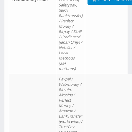
Safetypay,
SEPA,
Banktransfer)
/ Perfect
Money /
Bitpay / Skrill
/ Credit card
(Japan Only) /
Neteller /
Local
Methods
(25+
methods)
Paypal /
Webmoney /
Bitcoin,
Altcoins /
Perfect
Money /
Amazon /
BankTransfer
(world wide) /
TrustPay