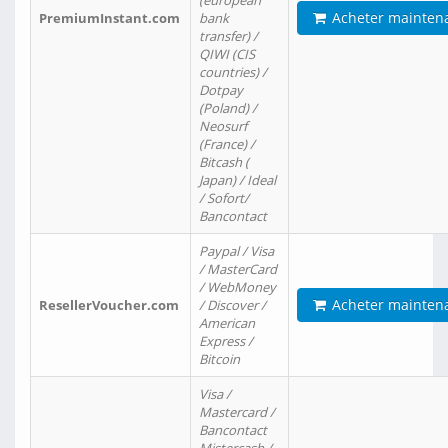
(european
Acheter mainten
PremiumInstant.com
bank
transfer) /
QIWI (CIS
countries) /
Dotpay
(Poland) /
Neosurf
(France) /
Bitcash (
Japan) / Ideal
/ Sofort/
Bancontact
Paypal / Visa
/ MasterCard
/ WebMoney
Acheter mainten
ResellerVoucher.com
/ Discover /
American
Express /
Bitcoin
Visa /
Mastercard /
Bancontact