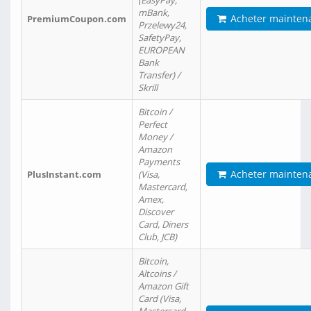
(EasyPay,
mBank,
Acheter mainten
PremiumCoupon.com
Przelewy24,
SafetyPay,
EUROPEAN
Bank
Transfer) /
Skrill
Bitcoin /
Perfect
Money /
Amazon
Payments
Acheter mainten
PlusInstant.com
(Visa,
Mastercard,
Amex,
Discover
Card, Diners
Club, JCB)
Bitcoin,
Altcoins /
Amazon Gift
Card (Visa,