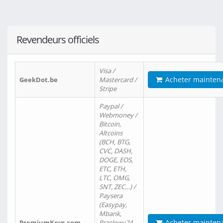
Revendeurs officiels
Visa /
Acheter mainten
GeekDot.be
Mastercard /
Stripe
Paypal /
Webmoney /
Bitcoin,
Altcoins
(BCH, BTG,
CVC, DASH,
DOGE, EOS,
ETC, ETH,
LTC, OMG,
SNT, ZEC…) /
Paysera
(Easypay,
Mbank,
Acheter mainten
PremiumKeys.com
Przelewy24,