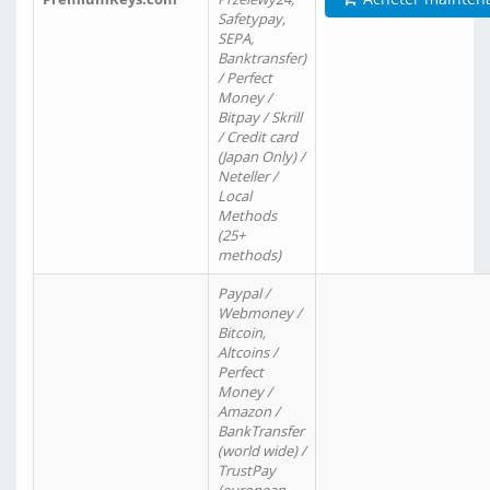
Safetypay,
SEPA,
Banktransfer)
/ Perfect
Money /
Bitpay / Skrill
/ Credit card
(Japan Only) /
Neteller /
Local
Methods
(25+
methods)
Paypal /
Webmoney /
Bitcoin,
Altcoins /
Perfect
Money /
Amazon /
BankTransfer
(world wide) /
TrustPay