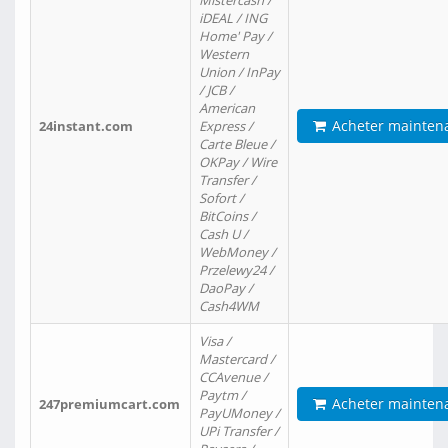
Mistercash /
iDEAL / ING
Home' Pay /
Western
Union / InPay
/ JCB /
American
Acheter mainten
24instant.com
Express /
Carte Bleue /
OKPay / Wire
Transfer /
Sofort /
BitCoins /
Cash U /
WebMoney /
Przelewy24 /
DaoPay /
Cash4WM
Visa /
Mastercard /
CCAvenue /
Paytm /
Acheter mainten
247premiumcart.com
PayUMoney /
UPi Transfer /