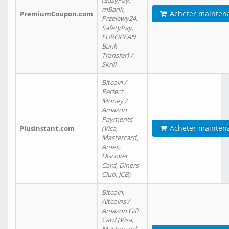
(EasyPay,
mBank,
Acheter mainten
PremiumCoupon.com
Przelewy24,
SafetyPay,
EUROPEAN
Bank
Transfer) /
Skrill
Bitcoin /
Perfect
Money /
Amazon
Payments
Acheter mainten
PlusInstant.com
(Visa,
Mastercard,
Amex,
Discover
Card, Diners
Club, JCB)
Bitcoin,
Altcoins /
Amazon Gift
Card (Visa,