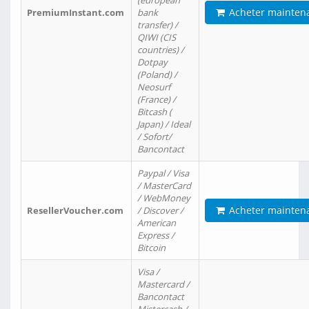
(european
Acheter mainten
PremiumInstant.com
bank
transfer) /
QIWI (CIS
countries) /
Dotpay
(Poland) /
Neosurf
(France) /
Bitcash (
Japan) / Ideal
/ Sofort/
Bancontact
Paypal / Visa
/ MasterCard
/ WebMoney
Acheter mainten
ResellerVoucher.com
/ Discover /
American
Express /
Bitcoin
Visa /
Mastercard /
Bancontact