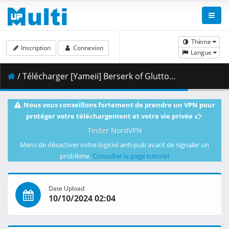
Thème
Inscription
Connexion
Langue
/ Télécharger [Yameii] Berserk of Gluttony - S01E11 [English Dub] [CR WEB-DL 720p] [08F083B6].mkv.001 ( 348.99 MB )
Nous vous conseillons fortement de prendre un VPN pour
protéger votre téléchargement et votre vie privée
Tester NordVPN
Merci de désactiver votre logiciel anti-pub avant de signaler un
problème.
Consulter la page tutoriel
Date Upload
10/10/2024 02:04