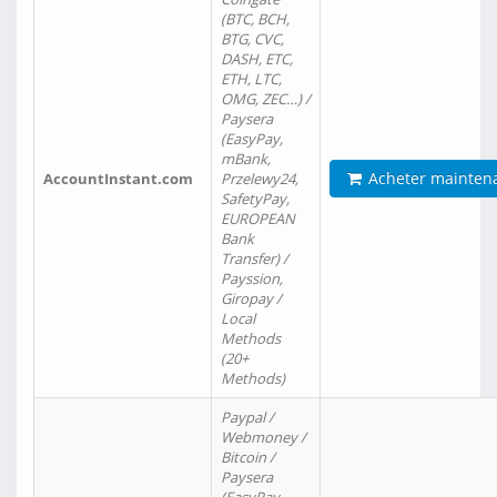
(BTC, BCH,
BTG, CVC,
DASH, ETC,
ETH, LTC,
OMG, ZEC…) /
Paysera
(EasyPay,
mBank,
Acheter mainten
AccountInstant.com
Przelewy24,
SafetyPay,
EUROPEAN
Bank
Transfer) /
Payssion,
Giropay /
Local
Methods
(20+
Methods)
Paypal /
Webmoney /
Bitcoin /
Paysera