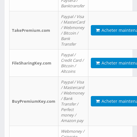
Paysera /
Banktransfer
Paypal / Visa
/ MasterCard
/ Webmoney
Acheter mainten
TakePremium.com
/ Bitcoin /
Bank
Transfer
Paypal /
Credit Card /
Acheter mainten
FileSharingKey.com
Bitcoin /
Altcoins
Paypal / Visa
/ Mastercard
/ Webmoney
/ Bank
Acheter mainten
BuyPremiumKey.com
Transfer /
Perfect
money /
Amazon pay
Webmoney /
Coingate