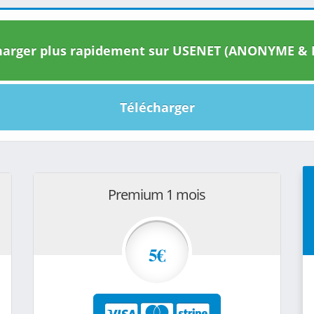
arger plus rapidement sur USENET (ANONYME & I
Télécharger
Premium 1 mois
5€