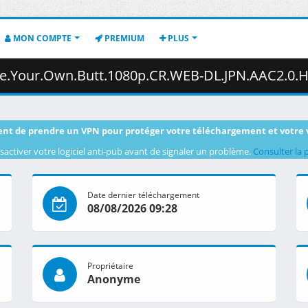
MON COMPTE
PREMIUM
PLUS
utt.1080p.CR.WEB-DL.JPN.AAC2.0.H.264.MSubs-ToonsHub.mkv.003 (
nt de prendre un VPN pour protéger votre téléchargement et votre 
sactiver votre logiciel anti-pub avant de signaler un problème.
Consulter la 
Date dernier téléchargement
08/08/2026 09:28
Propriétaire
Anonyme