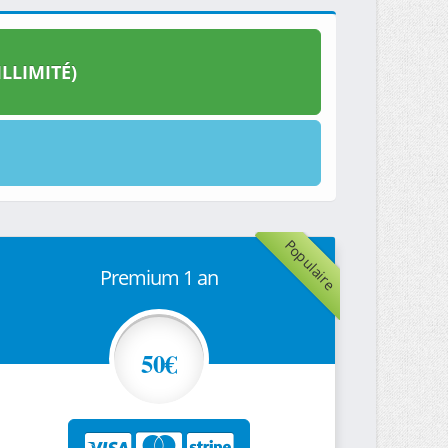
LLIMITÉ)
Populaire
Premium 1 an
50€