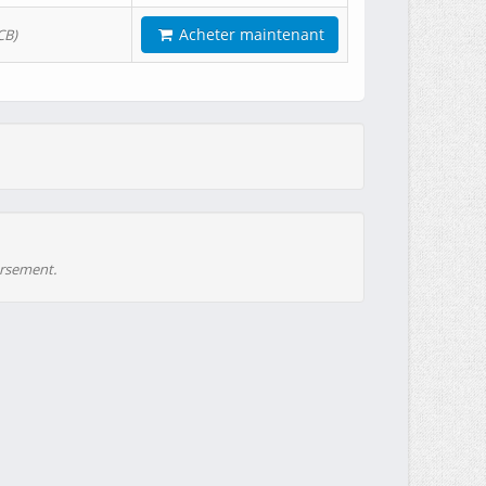
Acheter maintenant
CB)
ursement.