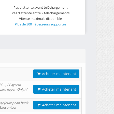
Pas d'attente avant téléchargement
Pas d'attente entre 2 téléchargements
Vitesse maximale disponible
Plus de 300 hébergeurs supportés
Acheter maintenant
EC…) / Paysera
Acheter maintenant
card (Japan Only) /
tPay (european bank
Acheter maintenant
/ Bancontact