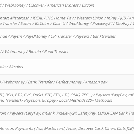
d / WebMoney / Discover / American Express / Bitcoin
ntact Mistercash / iDEAL / ING Home' Pay / Western Union / InPay / JCB / Am
re Transfer / Sofort / BitCoins / Cash U / WebMoney / Przelewy24 / DaoPay 
enue / Paytm / PayUMoney / UPi Transfer / Paysera / Banktransfer
d / Webmoney / Bitcoin / Bank Transfer
oin / Altcoins
rd / Webmoney / Bank Transfer / Perfect money / Amazon pay
, BCH, BTG, CVC, DASH, ETC, ETH, LTC, OMG, ZEC…) / Paysera (EasyPay, mB
 Transfer) / Payssion, Giropay / Local Methods (20+ Methods)
oin / Paysera (EasyPay, mBank, Przelewy24, SafetyPay, EUROPEAN Bank Transf
 Amazon Payments (Visa, Mastercard, Amex, Discover Card, Diners Club, JCB)