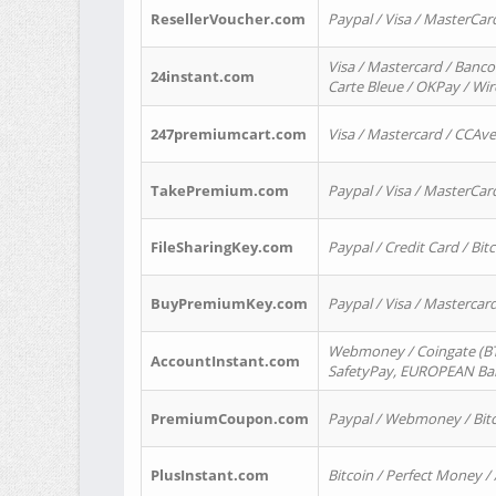
ResellerVoucher.com
Paypal / Visa / MasterCar
Visa / Mastercard / Banco
24instant.com
Carte Bleue / OKPay / Wi
247premiumcart.com
Visa / Mastercard / CCAv
TakePremium.com
Paypal / Visa / MasterCar
FileSharingKey.com
Paypal / Credit Card / Bitc
BuyPremiumKey.com
Paypal / Visa / Masterca
Webmoney / Coingate (BTC
AccountInstant.com
SafetyPay, EUROPEAN Bank
PremiumCoupon.com
Paypal / Webmoney / Bitc
PlusInstant.com
Bitcoin / Perfect Money /