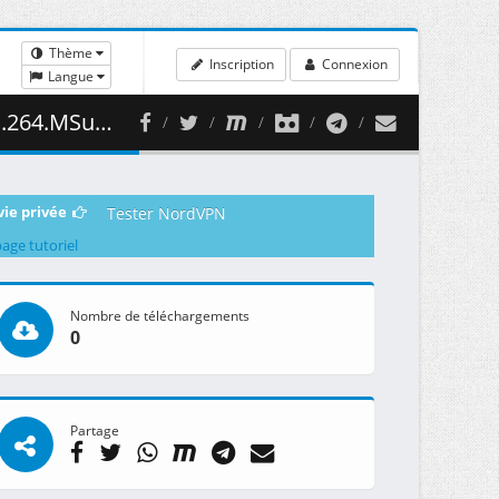
Thème
Inscription
Connexion
Langue
 467.82 MB )
vie privée
Tester NordVPN
page tutoriel
Nombre de téléchargements
0
Partage