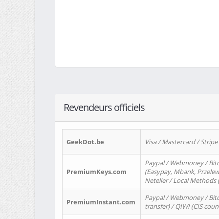
Revendeurs officiels
GeekDot.be
Visa / Mastercard / Stripe
Paypal / Webmoney / Bitc
PremiumKeys.com
(Easypay, Mbank, Przelewy2
Neteller / Local Methods
Paypal / Webmoney / Bitc
PremiumInstant.com
transfer) / QIWI (CIS coun