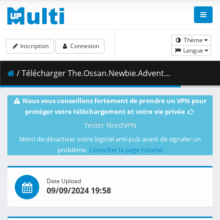
Thème
Inscription
Connexion
Langue
/ Télécharger The.Ossan.Newbie.Adventurer.Trained.to.Death.by.the.Most.Powerful.Party.Became.Invincible.S01E10.1080p.CR.WEB-DL.AAC2.0.H.264-VARYG.mkv.001 ( 459.85 MB )
Nous vous conseillons fortement de prendre un VPN pour
protéger votre téléchargement et votre vie privée
Tester NordVPN
Merci de désactiver votre logiciel anti-pub avant de signaler un
problème.
Consulter la page tutoriel
Date Upload
09/09/2024 19:58