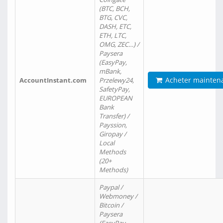
(BTC, BCH,
BTG, CVC,
DASH, ETC,
ETH, LTC,
OMG, ZEC…) /
Paysera
(EasyPay,
mBank,
Acheter mainten
AccountInstant.com
Przelewy24,
SafetyPay,
EUROPEAN
Bank
Transfer) /
Payssion,
Giropay /
Local
Methods
(20+
Methods)
Paypal /
Webmoney /
Bitcoin /
Paysera