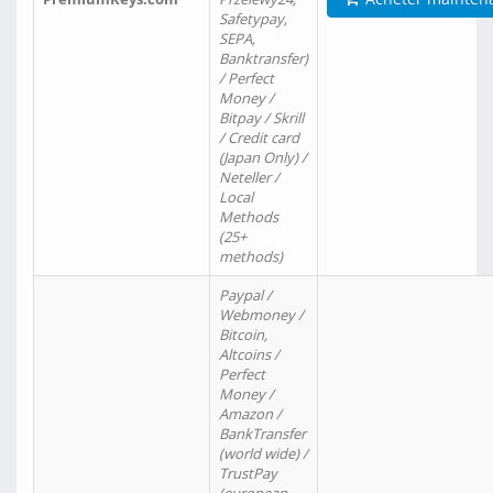
Safetypay,
SEPA,
Banktransfer)
/ Perfect
Money /
Bitpay / Skrill
/ Credit card
(Japan Only) /
Neteller /
Local
Methods
(25+
methods)
Paypal /
Webmoney /
Bitcoin,
Altcoins /
Perfect
Money /
Amazon /
BankTransfer
(world wide) /
TrustPay