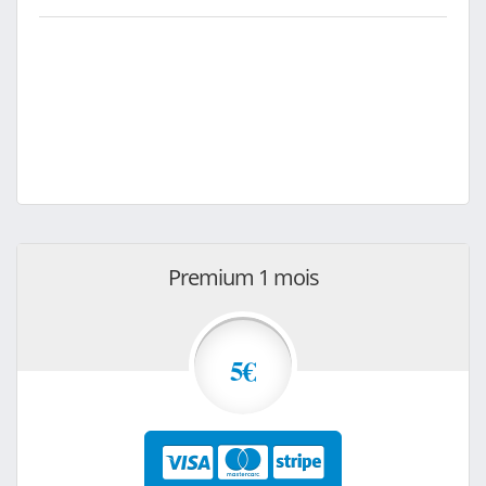
Premium 1 mois
5€