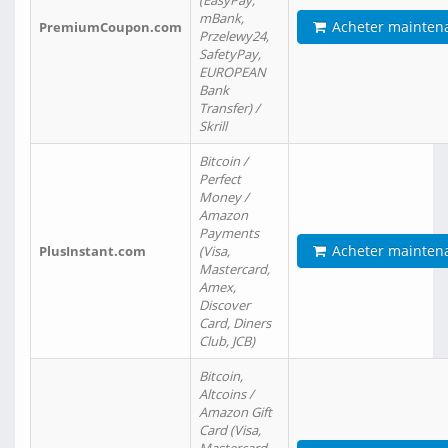
(EasyPay,
mBank,
Acheter mainten
PremiumCoupon.com
Przelewy24,
SafetyPay,
EUROPEAN
Bank
Transfer) /
Skrill
Bitcoin /
Perfect
Money /
Amazon
Payments
Acheter mainten
PlusInstant.com
(Visa,
Mastercard,
Amex,
Discover
Card, Diners
Club, JCB)
Bitcoin,
Altcoins /
Amazon Gift
Card (Visa,