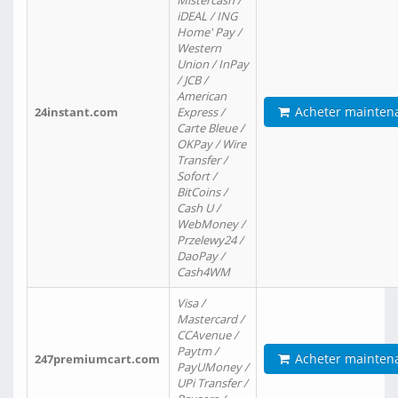
Mistercash /
iDEAL / ING
Home' Pay /
Western
Union / InPay
/ JCB /
American
Acheter mainten
24instant.com
Express /
Carte Bleue /
OKPay / Wire
Transfer /
Sofort /
BitCoins /
Cash U /
WebMoney /
Przelewy24 /
DaoPay /
Cash4WM
Visa /
Mastercard /
CCAvenue /
Paytm /
Acheter mainten
247premiumcart.com
PayUMoney /
UPi Transfer /