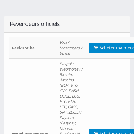
Revendeurs officiels
Visa /
Acheter mainten
GeekDot.be
Mastercard /
Stripe
Paypal /
Webmoney /
Bitcoin,
Altcoins
(BCH, BTG,
CVC, DASH,
DOGE, EOS,
ETC, ETH,
LTC, OMG,
SNT, ZEC…) /
Paysera
(Easypay,
Mbank,
Acheter mainten
PremiumKeys.com
Przelewy24,