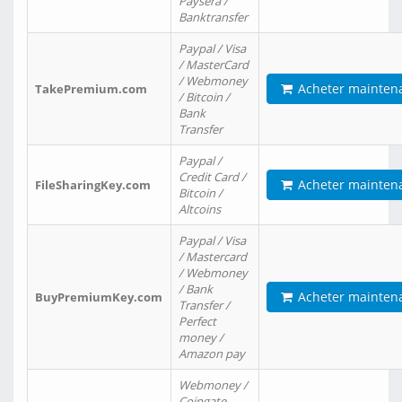
Paysera /
Banktransfer
Paypal / Visa
/ MasterCard
/ Webmoney
Acheter mainten
TakePremium.com
/ Bitcoin /
Bank
Transfer
Paypal /
Credit Card /
Acheter mainten
FileSharingKey.com
Bitcoin /
Altcoins
Paypal / Visa
/ Mastercard
/ Webmoney
/ Bank
Acheter mainten
BuyPremiumKey.com
Transfer /
Perfect
money /
Amazon pay
Webmoney /
Coingate