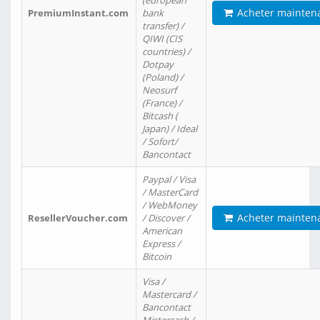
(european
Acheter mainten
PremiumInstant.com
bank
transfer) /
QIWI (CIS
countries) /
Dotpay
(Poland) /
Neosurf
(France) /
Bitcash (
Japan) / Ideal
/ Sofort/
Bancontact
Paypal / Visa
/ MasterCard
/ WebMoney
Acheter mainten
ResellerVoucher.com
/ Discover /
American
Express /
Bitcoin
Visa /
Mastercard /
Bancontact