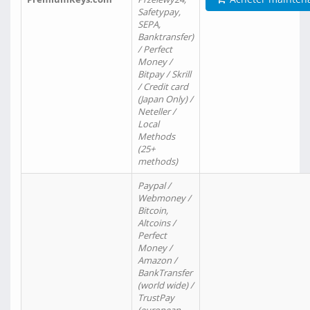
Safetypay,
SEPA,
Banktransfer)
/ Perfect
Money /
Bitpay / Skrill
/ Credit card
(Japan Only) /
Neteller /
Local
Methods
(25+
methods)
Paypal /
Webmoney /
Bitcoin,
Altcoins /
Perfect
Money /
Amazon /
BankTransfer
(world wide) /
TrustPay