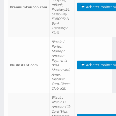
(EasyPay,
mBank,
Acheter mainten
PremiumCoupon.com
Przelewy24,
SafetyPay,
EUROPEAN
Bank
Transfer) /
Skrill
Bitcoin /
Perfect
Money /
Amazon
Payments
Acheter mainten
PlusInstant.com
(Visa,
Mastercard,
Amex,
Discover
Card, Diners
Club, JCB)
Bitcoin,
Altcoins /
Amazon Gift
Card (Visa,