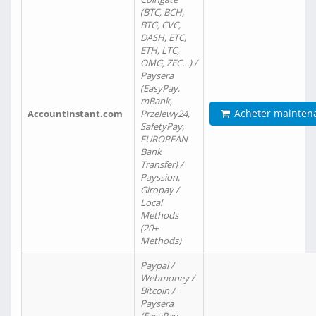
(BTC, BCH,
BTG, CVC,
DASH, ETC,
ETH, LTC,
OMG, ZEC…) /
Paysera
(EasyPay,
mBank,
Acheter mainten
AccountInstant.com
Przelewy24,
SafetyPay,
EUROPEAN
Bank
Transfer) /
Payssion,
Giropay /
Local
Methods
(20+
Methods)
Paypal /
Webmoney /
Bitcoin /
Paysera