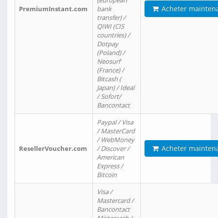
(european
Acheter mainten
PremiumInstant.com
bank
transfer) /
QIWI (CIS
countries) /
Dotpay
(Poland) /
Neosurf
(France) /
Bitcash (
Japan) / Ideal
/ Sofort/
Bancontact
Paypal / Visa
/ MasterCard
/ WebMoney
Acheter mainten
ResellerVoucher.com
/ Discover /
American
Express /
Bitcoin
Visa /
Mastercard /
Bancontact