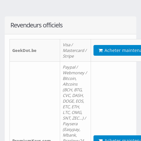
Revendeurs officiels
Visa /
Acheter mainten
GeekDot.be
Mastercard /
Stripe
Paypal /
Webmoney /
Bitcoin,
Altcoins
(BCH, BTG,
CVC, DASH,
DOGE, EOS,
ETC, ETH,
LTC, OMG,
SNT, ZEC…) /
Paysera
(Easypay,
Mbank,
Acheter mainten
PremiumKeys.com
Przelewy24,