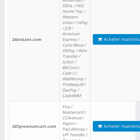
Mistercash /
iDEAL / ING
Home' Pay /
Western
Union / InPay
/ JCB /
American
Acheter mainten
24instant.com
Express /
Carte Bleue /
OKPay / Wire
Transfer /
Sofort /
BitCoins /
Cash U /
WebMoney /
Przelewy24 /
DaoPay /
Cash4WM
Visa /
Mastercard /
CCAvenue /
Paytm /
Acheter mainten
247premiumcart.com
PayUMoney /
UPi Transfer /