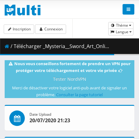
Thème
Inscription
Connexion
Langue
/ Télécharger _Mysteria__Sword_Art_Online_-_Extra_Edition.mkv.002 ( 450.25 MB )
Nous vous conseillons fortement de prendre un VPN pour
protéger votre téléchargement et votre vie privée
Tester NordVPN
Merci de désactiver votre logiciel anti-pub avant de signaler un
problème.
Consulter la page tutoriel
Date Upload
20/07/2020 21:23