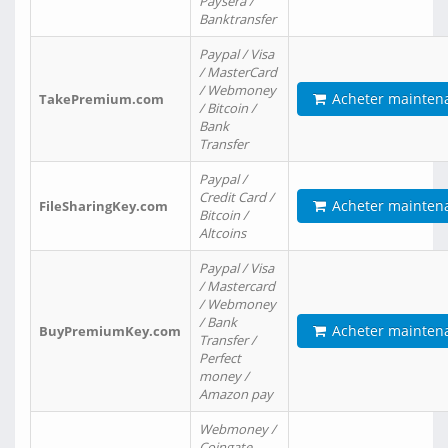
Paysera /
Banktransfer
Paypal / Visa
/ MasterCard
/ Webmoney
Acheter mainten
TakePremium.com
/ Bitcoin /
Bank
Transfer
Paypal /
Credit Card /
Acheter mainten
FileSharingKey.com
Bitcoin /
Altcoins
Paypal / Visa
/ Mastercard
/ Webmoney
/ Bank
Acheter mainten
BuyPremiumKey.com
Transfer /
Perfect
money /
Amazon pay
Webmoney /
Coingate