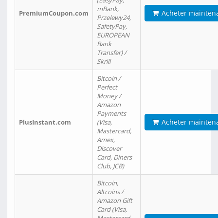
(EasyPay,
mBank,
Acheter mainten
PremiumCoupon.com
Przelewy24,
SafetyPay,
EUROPEAN
Bank
Transfer) /
Skrill
Bitcoin /
Perfect
Money /
Amazon
Payments
Acheter mainten
PlusInstant.com
(Visa,
Mastercard,
Amex,
Discover
Card, Diners
Club, JCB)
Bitcoin,
Altcoins /
Amazon Gift
Card (Visa,