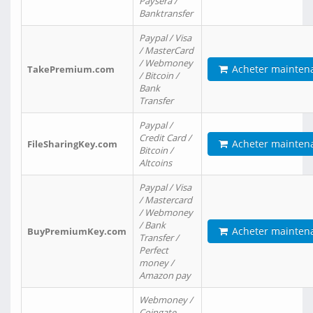
Paysera /
Banktransfer
Paypal / Visa
/ MasterCard
/ Webmoney
Acheter mainten
TakePremium.com
/ Bitcoin /
Bank
Transfer
Paypal /
Credit Card /
Acheter mainten
FileSharingKey.com
Bitcoin /
Altcoins
Paypal / Visa
/ Mastercard
/ Webmoney
/ Bank
Acheter mainten
BuyPremiumKey.com
Transfer /
Perfect
money /
Amazon pay
Webmoney /
Coingate