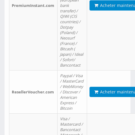
(european
Acheter mainten
PremiumInstant.com
bank
transfer) /
QIWI (CIS
countries) /
Dotpay
(Poland) /
Neosurf
(France) /
Bitcash (
Japan) / Ideal
/ Sofort/
Bancontact
Paypal / Visa
/ MasterCard
/ WebMoney
Acheter mainten
ResellerVoucher.com
/ Discover /
American
Express /
Bitcoin
Visa /
Mastercard /
Bancontact