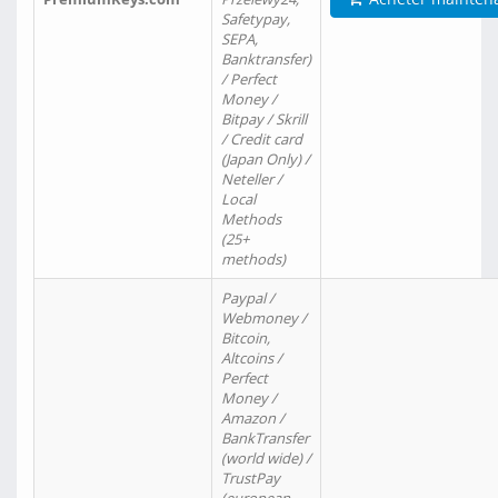
Safetypay,
SEPA,
Banktransfer)
/ Perfect
Money /
Bitpay / Skrill
/ Credit card
(Japan Only) /
Neteller /
Local
Methods
(25+
methods)
Paypal /
Webmoney /
Bitcoin,
Altcoins /
Perfect
Money /
Amazon /
BankTransfer
(world wide) /
TrustPay