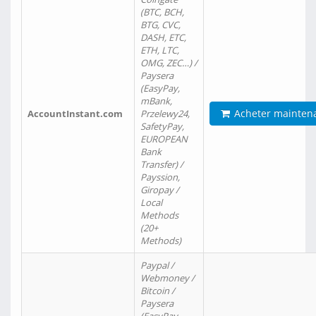
(BTC, BCH,
BTG, CVC,
DASH, ETC,
ETH, LTC,
OMG, ZEC…) /
Paysera
(EasyPay,
mBank,
Acheter mainten
AccountInstant.com
Przelewy24,
SafetyPay,
EUROPEAN
Bank
Transfer) /
Payssion,
Giropay /
Local
Methods
(20+
Methods)
Paypal /
Webmoney /
Bitcoin /
Paysera