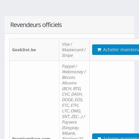
Revendeurs officiels
Visa /
Acheter mainten
GeekDot.be
Mastercard /
Stripe
Paypal /
Webmoney /
Bitcoin,
Altcoins
(BCH, BTG,
CVC, DASH,
DOGE, EOS,
ETC, ETH,
LTC, OMG,
SNT, ZEC…) /
Paysera
(Easypay,
Mbank,
Acheter mainten
PremiumKeys.com
Przelewy24,