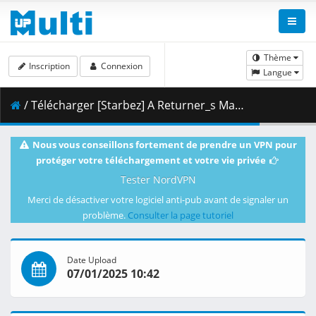
Thème
Inscription
Connexion
Langue
/ Télécharger [Starbez] A Returner_s Magic Should Be Special - S01E04 [BD 1080p x265 10bit FLAC-AAC][0A1F9171].mkv.002 ( 448.21 MB )
Nous vous conseillons fortement de prendre un VPN pour
protéger votre téléchargement et votre vie privée
Tester NordVPN
Merci de désactiver votre logiciel anti-pub avant de signaler un
problème.
Consulter la page tutoriel
Date Upload
07/01/2025 10:42