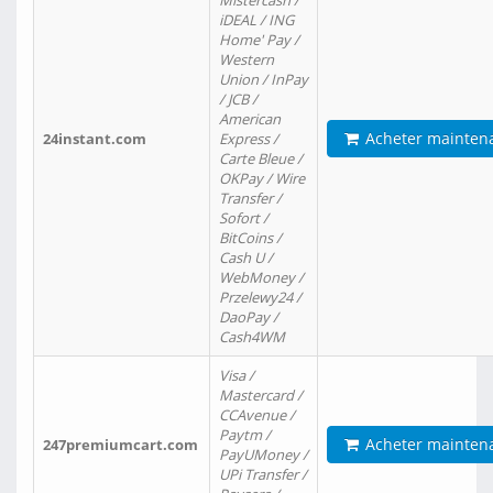
Mistercash /
iDEAL / ING
Home' Pay /
Western
Union / InPay
/ JCB /
American
Acheter mainten
24instant.com
Express /
Carte Bleue /
OKPay / Wire
Transfer /
Sofort /
BitCoins /
Cash U /
WebMoney /
Przelewy24 /
DaoPay /
Cash4WM
Visa /
Mastercard /
CCAvenue /
Paytm /
Acheter mainten
247premiumcart.com
PayUMoney /
UPi Transfer /